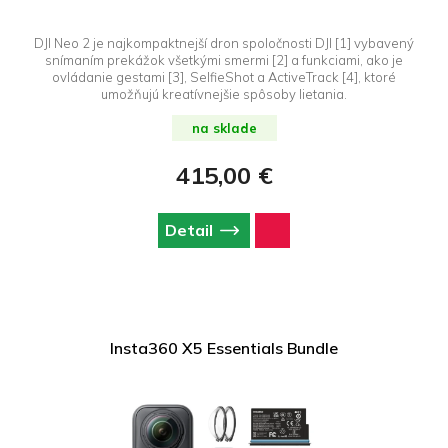
DJI Neo 2 je najkompaktnejší dron spoločnosti DJI [1] vybavený
snímaním prekážok všetkými smermi [2] a funkciami, ako je
ovládanie gestami [3], SelfieShot a ActiveTrack [4], ktoré
umožňujú kreatívnejšie spôsoby lietania.
na sklade
415,00 €
Detail
Insta360 X5 Essentials Bundle