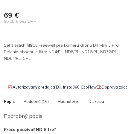
69 €
56,10 € bez DPH
Jednotková
cena:
Set šiestich filtrov Freewell pre kameru dronu DJI Mini 3 Pro.
Balenie obsahuje filtre ND4/PL, ND8/PL, ND16/PL, ND32/PL,
ND64/PL, CPL.
Autorizovaný predajca DJI, Insta360, EcoFlow
Doprava zadarmo
Popis
Podobné (16)
Hodnotenie
Diskusia
Podrobný popis
Prečo používať ND filtre?