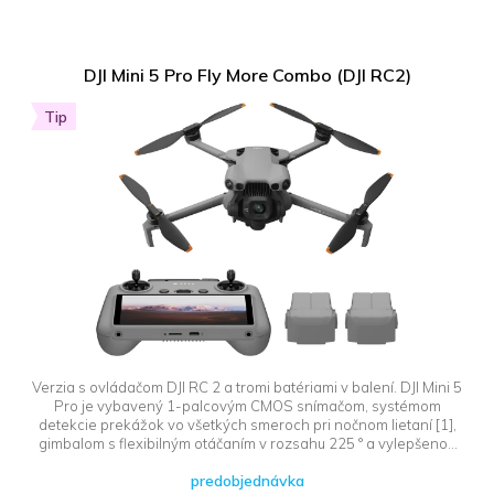
DJI Mini 5 Pro Fly More Combo (DJI RC2)
Tip
Verzia s ovládačom DJI RC 2 a tromi batériami v balení. DJI Mini 5
Pro je vybavený 1-palcovým CMOS snímačom, systémom
detekcie prekážok vo všetkých smeroch pri nočnom lietaní [1],
gimbalom s flexibilným otáčaním v rozsahu 225 ° a vylepšenou
funkciou ActiveTrack 360 °. To všetko v kompaktnom a
predobjednávka
ultraľahkom tele. Vďaka výkonu porovnateľnému s vlajkovými