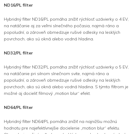
ND16/PL filter
Hybridný filter ND16/PL pomáha znížiť rýchlosť uzávierky o 4 EV,
na natáčanie aj za veľmi slnečného počasia, najmä ráno a
popoludní, a zároveň obmedzuje rušivé odlesky na lesklých
povrchoch, ako sú okná alebo vodná hladina.
ND32/PL filter
Hybridný filter ND32/PL pomáha znížiť rýchlosť uzávierky o 5 EV,
na natáčanie pri silnom slnečnom svite, najmä ráno a
popoludní, a zároveň obmedzuje rušivé odlesky na lesklých
povrchoch, ako sú okná alebo vodná hladina. S týmto filtrom je
možné aj docieliť filmový „motion blur“ efekt.
ND64/PL filter
Hybridný filter ND64/PL pomáha znížiť na najnižšiu možnú
hodnotu pre najefektívnejšie docielenie „motion blur“ efektu.