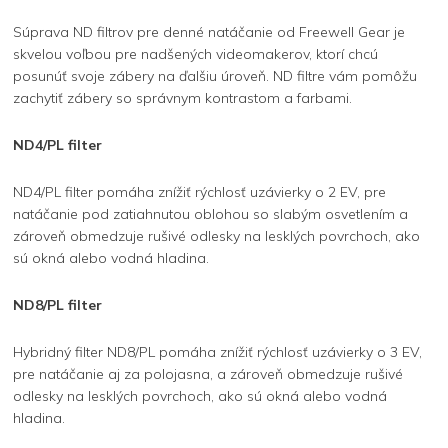
Súprava ND filtrov pre denné natáčanie od Freewell Gear je
skvelou voľbou pre nadšených videomakerov, ktorí chcú
posunúť svoje zábery na ďalšiu úroveň. ND filtre vám pomôžu
zachytiť zábery so správnym kontrastom a farbami.
ND4/PL filter
ND4/PL filter pomáha znížiť rýchlosť uzávierky o 2 EV, pre
natáčanie pod zatiahnutou oblohou so slabým osvetlením a
zároveň obmedzuje rušivé odlesky na lesklých povrchoch, ako
sú okná alebo vodná hladina.
ND8/PL filter
Hybridný filter ND8/PL pomáha znížiť rýchlosť uzávierky o 3 EV,
pre natáčanie aj za polojasna, a zároveň obmedzuje rušivé
odlesky na lesklých povrchoch, ako sú okná alebo vodná
hladina.