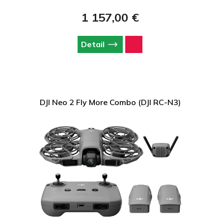
modelmi dokáže zachytiť tie najkrajšie okamihy a premeniť vaše
spomienky na dych vyrážajúce detailné zábery.
1 157,00 €
Detail
DJI Neo 2 Fly More Combo (DJI RC-N3)