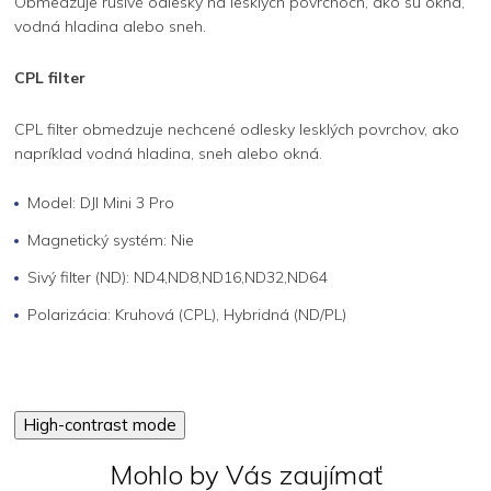
Obmedzuje rušivé odlesky na lesklých povrchoch, ako sú okná,
vodná hladina alebo sneh.
CPL filter
CPL filter obmedzuje nechcené odlesky lesklých povrchov, ako
napríklad vodná hladina, sneh alebo okná.
Model: DJI Mini 3 Pro
Magnetický systém: Nie
Sivý filter (ND): ND4,ND8,ND16,ND32,ND64
Polarizácia: Kruhová (CPL), Hybridná (ND/PL)
High-contrast mode
Mohlo by Vás zaujímať