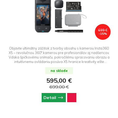
699 €
-15%
Objavte ultimátny zážitok z tvorby obsahu s kamerou Insta360
X5 – revolučnou 360° kamerou pre profesionálov aj nadšencov.
Vďaka špičkovému snímaču, pokročilému spracovaniu obrazu a
intuitívnemu ovládaniu posúva X5 hranice kreativity ešte
ďalej.Objavte ultimátny zážitok z tvorby obsahu s kamerou
Insta360 X5 – revolučnou 360° kamerou pre profesionálov aj
na sklade
nadšencov. Vďaka špičkovému snímaču, pokročilému
595,00 €
spracovaniu obrazu a intuitívnemu ovládaniu posúva X5 hranice
kreativity ešte ďalej. Essentials Bundle obsahuje štandardné
699,00 €
ochranné sklá objektívov, selfie tyč 114 cm, krytku objektívov,
akumulátor, nabíjací hub, úložné puzdro.
Detail