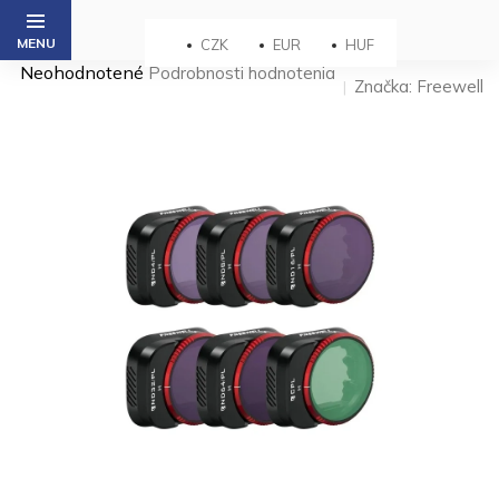
Prejsť
na
CZK
EUR
HUF
obsah
Priemerné
Neohodnotené
Podrobnosti hodnotenia
Značka:
Freewell
hodnotenie
produktu
je
0,0
z 5
hviezdičiek.