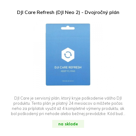
DJI Care Refresh (DJI Neo 2) - Dvojročný plán
DJI Care je servisný plán, ktorý kryje poškodenie vášho DJI
produktu. Tento plán je platný 24 mesiacov a môžete počas
neho za príplatok využiť až 4 kompletné výmeny produktu, ak
bol poškodený pri nehode alebo bežnej prevádzke. Kód bude
odoslaný e-mailom počas pracovných dní na základe
objednávky. Objednávku je preto potrebné uhradiť vopred cez
na sklade
platobnú bránu. Upozornenie: DJI Care Refresh je možné
aktivovať len do 48 hodín od aktivácie dronu. Viac o tejto službe