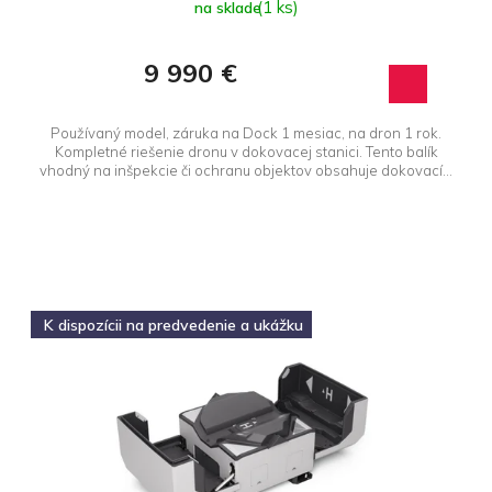
(1 ks)
na sklade
9 990 €
Používaný model, záruka na Dock 1 mesiac, na dron 1 rok.
Kompletné riešenie dronu v dokovacej stanici. Tento balík
vhodný na inšpekcie či ochranu objektov obsahuje dokovací...
K dispozícii na predvedenie a ukážku