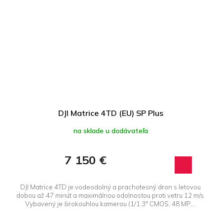
DJI Matrice 4TD (EU) SP Plus
na sklade u dodávateľa
7 150 €
DJI Matrice 4TD je vodeodolný a prachotesný dron s letovou
dobou až 47 minút a maximálnou odolnosťou proti vetru 12 m/s.
Vybavený je širokouhlou kamerou (1/1.3" CMOS, 48 MP,...