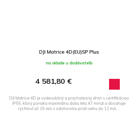
DJI Matrice 4D(EU)SP Plus
na sklade u dodávateľa
4 581,80 €
DJI Matrice 4D je vodeodolný a prachotesný dron s certifikáciou
IP55, ktorý ponúka maximálnu dobu letu 47 minút a dosahuje
rýchlosť až 15 m/s s odolnosťou proti vetru do 12 m/s....