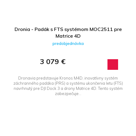
Dronia - Padák s FTS systémom MOC2511 pre
Matrice 4D
predobjednávka
3 079 €
Dronavia predstavuje Kronos M4D, inovatívny systém
záchranného padáka (PRS) a systému ukončenia letu (FTS)
navrhnutý pre DJI Dock 3 a drony Matrice 4D. Tento systém
zabezpečuje...