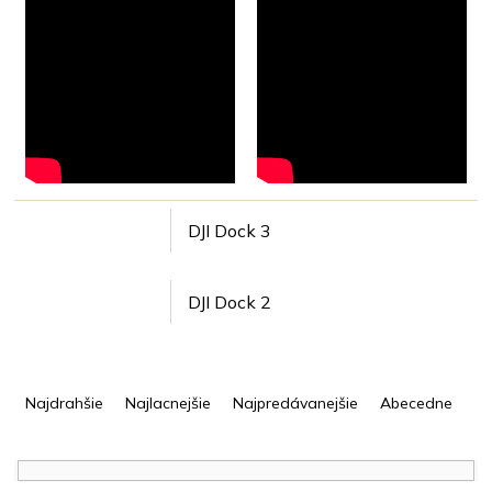
DJI Dock 3
DJI Dock 2
R
a
Najdrahšie
Najlacnejšie
Najpredávanejšie
Abecedne
d
e
n