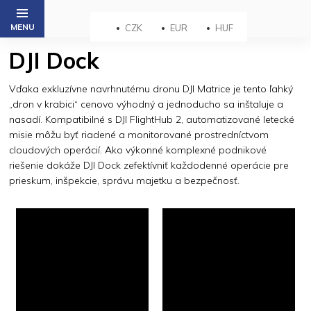
Prejsť
na
CZK
EUR
HUF
obsah
DJI Dock
Vďaka exkluzívne navrhnutému dronu DJI Matrice je tento ľahký
„dron v krabici“ cenovo výhodný a jednoducho sa inštaluje a
nasadí. Kompatibilné s DJI FlightHub 2, automatizované letecké
misie môžu byť riadené a monitorované prostredníctvom
cloudových operácií. Ako výkonné komplexné podnikové
riešenie dokáže DJI Dock zefektívniť každodenné operácie pre
prieskum, inšpekcie, správu majetku a bezpečnosť.