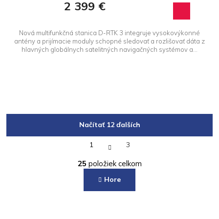
2 399 €
Nová multifunkčná stanica D-RTK 3 integruje vysokovýkonné
antény a prijímacie moduly schopné sledovať a rozlišovať dáta z
hlavných globálnych satelitných navigačných systémov a...
Načítať 12 ďalších
S
1
3
t
O
r
25
položiek celkom
á
v
n
l
Hore
k
á
o
d
v
a
a
Z
c
n