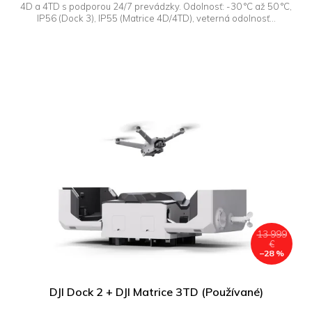
4D a 4TD s podporou 24/7 prevádzky. Odolnosť: -30 °C až 50 °C,
IP56 (Dock 3), IP55 (Matrice 4D/4TD), veterná odolnosť...
13 999
€
–28 %
DJI Dock 2 + DJI Matrice 3TD (Používané)