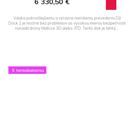
6 330,50 €
Vďaka pokročilejšiemu a výrazne menšiemu prevedeniu DJI
Dock 2 je možné bez problémov as vysokou mierou bezpečnosti
nasadiť drony Matrice 3D alebo 3TD. Tento dok je ľahký,...
S termokamerou