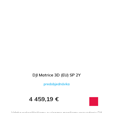
DJI Matrice 3D (EU) SP 2Y
predobjednávka
4 459,19 €
Vďaka pokročilejšiemu a výrazne menšiemu prevedeniu DJI