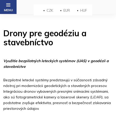
Prejsť
na
CZK
EUR
HUF
obsah
Drony pre geodéziu a
stavebníctvo
Využitie bezpilotných leteckých systémov (UAS) v geodézii a
stavebníctve
Bezpilotné letecké systémy predstavujú v súčasnosti zásadný
nástroj pri modernizácii geodetických a stavebných procesov.
Integráciou dronov vybavených presnými snímacími systémami,
ako sú fotogrametrické kamery a laserové skenery (
LiDAR
), sa
podstatne zvyšuje efektivita, presnosť a bezpečnosť získavania
priestorových údajov.