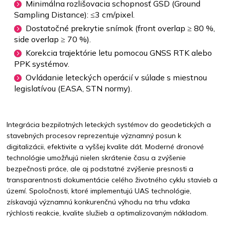
Minimálna rozlišovacia schopnosť GSD (Ground
Sampling Distance): ≤3 cm/pixel.
Dostatočné prekrytie snímok (front overlap ≥ 80 %,
side overlap ≥ 70 %).
Korekcia trajektórie letu pomocou GNSS RTK alebo
PPK systémov.
Ovládanie leteckých operácií v súlade s miestnou
legislatívou (EASA, STN normy).
Integrácia bezpilotných leteckých systémov do geodetických a
stavebných procesov reprezentuje významný posun k
digitalizácii, efektivite a vyššej kvalite dát. Moderné dronové
technológie umožňujú nielen skrátenie času a zvýšenie
bezpečnosti práce, ale aj podstatné zvýšenie presnosti a
transparentnosti dokumentácie celého životného cyklu stavieb a
území. Spoločnosti, ktoré implementujú UAS technológie,
získavajú významnú konkurenčnú výhodu na trhu vďaka
rýchlosti reakcie, kvalite služieb a optimalizovaným nákladom.