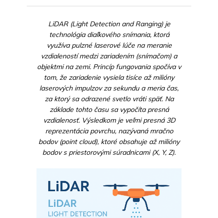
LiDAR (Light Detection and Ranging) je
technológia diaľkového snímania, ktorá
využíva pulzné laserové lúče na meranie
vzdialeností medzi zariadením (snímačom) a
objektmi na zemi. Princíp fungovania spočíva v
tom, že zariadenie vysiela tisíce až milióny
laserových impulzov za sekundu a meria čas,
za ktorý sa odrazené svetlo vráti späť. Na
základe tohto času sa vypočíta presná
vzdialenosť. Výsledkom je veľmi presná 3D
reprezentácia povrchu, nazývaná mračno
bodov (point cloud), ktoré obsahuje až milióny
bodov s priestorovými súradnicami (X, Y, Z).