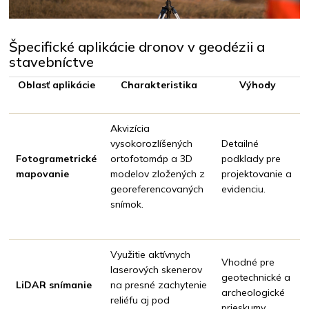
Špecifické aplikácie dronov v geodézii a
stavebníctve
Oblasť aplikácie
Charakteristika
Výhody
Akvizícia
vysokorozlíšených
Detailné
Fotogrametrické
ortofotomáp a 3D
podklady pre
mapovanie
modelov zložených z
projektovanie a
georeferencovaných
evidenciu.
snímok.
Využitie aktívnych
Vhodné pre
laserových skenerov
geotechnické a
LiDAR snímanie
na presné zachytenie
archeologické
reliéfu aj pod
prieskumy.