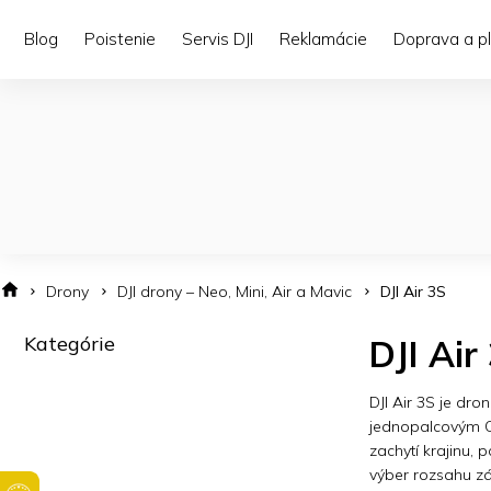
Prejsť
na
Blog
Poistenie
Servis DJI
Reklamácie
Doprava a p
obsah
Drony
DJI drony – Neo, Mini, Air a Mavic
DJI Air 3S
B
Kategórie
Preskočiť
DJI Air
o
kategórie
č
n
DJI Air 3S je dr
ý
jednopalcovým C
p
zachytí krajinu,
a
výber rozsahu z