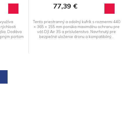
77,39 €
využíva
Tento priestranný a odolný kufrík s rozmermi 440
rýchlosti
× 365 × 155 mm ponúka maximálnu ochranu pre
jšia. Dodáva
váš DJI Air 3S a príslušenstvo. Navrhnutý pre
upným portom
bezpečné uloženie dronu a kompatibilný...