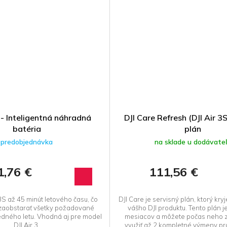
S - Inteligentná náhradná
DJI Care Refresh (DJI Air 3
batéria
plán
predobjednávka
na sklade u dodávate
1,76 €
111,56 €
3S až 45 minút letového času, čo
DJI Care je servisný plán, ktorý kr
zaobstarať všetky požadované
vášho DJI produktu. Tento plán j
edného letu. Vhodná aj pre model
mesiacov a môžete počas neho z
DJI Air 3.
využiť až 2 kompletné výmeny pro