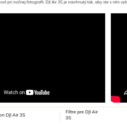
ť pri nočnej fotografii. DJI Air 3S je navrhnutý tak, aby ste s ním vyťa
Filtre pre DJI Air
on DJI Air 3S
3S