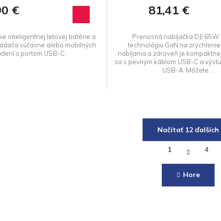
90 €
81,41 €
e inteligentnej letovej batérie a
Prenosná nabíjačka DJI 65W 
ládača súčasne alebo mobilných
technológiu GaN na zrýchlenie 
adení s portom USB-C.
nabíjania a zároveň je kompaktne
sa s pevným káblom USB-C a výst
USB-A. Môžete...
Načítať 12 ďalších
S
1
4
t
O
r
v
á
l
Hore
n
á
k
d
o
a
v
a
c
n