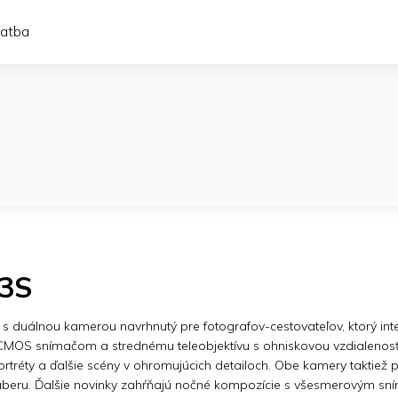
latba
 3S
on s duálnou kamerou navrhnutý pre fotografov-cestovateľov, ktorý int
MOS snímačom a strednému teleobjektívu s ohniskovou vzdialenosť
 portréty a ďalšie scény v ohromujúcich detailoch. Obe kamery taktie
áberu. Ďalšie novinky zahŕňajú nočné kompozície s všesmerovým sn