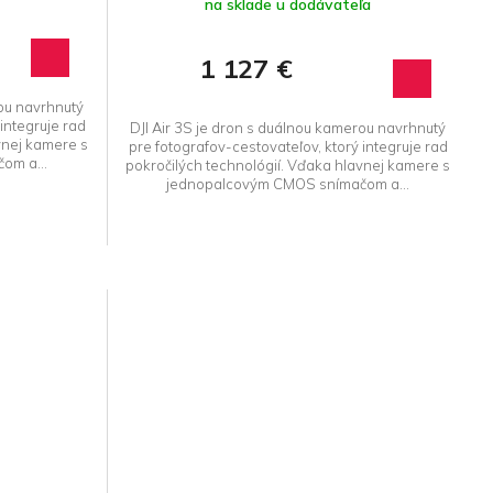
hodnotenie
na sklade u dodávateľa
produktu
je
1 127 €
5,0
z 5
rou navrhnutý
hviezdičiek.
integruje rad
DJI Air 3S je dron s duálnou kamerou navrhnutý
vnej kamere s
pre fotografov-cestovateľov, ktorý integruje rad
om a...
pokročilých technológií. Vďaka hlavnej kamere s
jednopalcovým CMOS snímačom a...