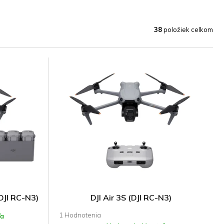
38
položiek celkom
DJI RC-N3)
DJI Air 3S (DJI RC-N3)
Priemerné
ľa