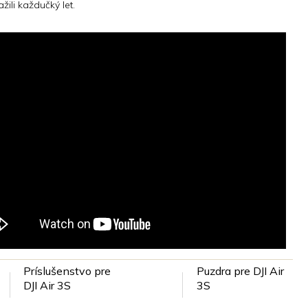
žili každučký let.
Príslušenstvo pre
Puzdra pre DJI Air
DJI Air 3S
3S