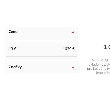
Cena
1 
13
€
1639
€
Ovládač DJI R
ovládania z vt
Značky
pre každého tv
leteckého