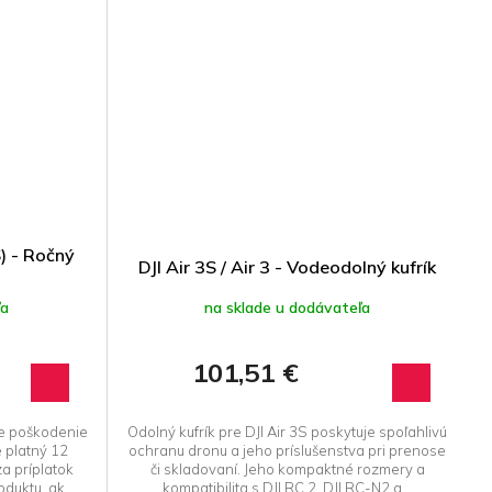
S) - Ročný
DJI Air 3S / Air 3 - Vodeodolný kufrík
ľa
na sklade u dodávateľa
101,51 €
yje poškodenie
Odolný kufrík pre DJI Air 3S poskytuje spoľahlivú
e platný 12
ochranu dronu a jeho príslušenstva pri prenose
a príplatok
či skladovaní. Jeho kompaktné rozmery a
duktu, ak...
kompatibilita s DJI RC 2, DJI RC-N2 a...