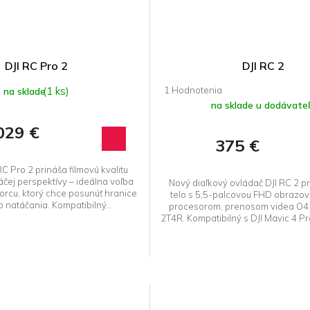
DJI RC Pro 2
DJI RC 2
Priemerné
(1 ks)
na sklade
hodnotenie
na sklade u dodávate
produktu
029 €
je
375 €
5,0
z 5
C Pro 2 prináša filmovú kvalitu
hviezdičiek.
áčej perspektívy – ideálna voľba
Nový diaľkový ovládač DJI RC 2 p
orcu, ktorý chce posunúť hranice
telo s 5,5-palcovou FHD obrazo
 natáčania. Kompatibilný...
procesorom, prenosom videa O4
2T4R. Kompatibilný s DJI Mavic 4 Pro,