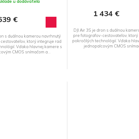
sklade u dodávateľa
1 434 €
639 €
DJI Air 3S je dron s duálnou kame
pre fotografov-cestovateľov, ktorý 
dron s duálnou kamerou navrhnutý
pokročilých technológií. Vďaka hla
cestovateľov, ktorý integruje rad
jednopalcovým CMOS snímač
hnológií. Vďaka hlavnej kamere s
covým CMOS snímačom a...