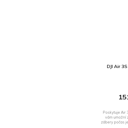
DJI Air 3
15
Poskytuje Air 
vám umožní 
zábery počas j