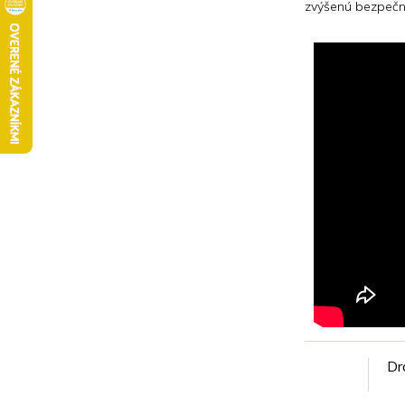
n
zvýšenú bezpečnos
e
l
Dr