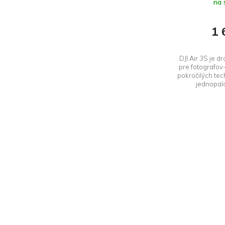
hodnotenie
na 
produktu
je
1 
5,0
z 5
hviezdičiek.
DJI Air 3S je 
pre fotografov-
pokročilých tec
jednopal