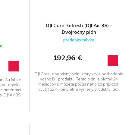
DJI Care Refresh (DJI Air 3S) -
Dvojročný plán
predobjednávka
ľa
192,96 €
DJI Care je servisný plán, ktorý kryje poškodenie
vášho DJI produktu. Tento plán je platný 24
rinaša ľahké
mesiacov a môžete počas neho za príplatok
vkou, novým
využiť až 4 kompletné výmeny produktu, ak...
 a anténami
 DJI Air 3S,...