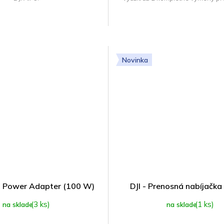
Novinka
C Power Adapter (100 W)
DJI - Prenosná nabíjačka
(3 ks)
(1 ks)
na sklade
na sklade