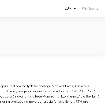
EUR
Prihlásenie
egruje rad pokročilých technológií. Vďaka hlavnej kamere s
ou 70 mm, oboje s dynamickým rozsahom až 14 EV, DJI Air 3S
ž podporujú novú funkciu Free Panorama, ktorá umožňuje flexibilný
ímaním prekážok a novú generáciu funkcie Smart RTH pre