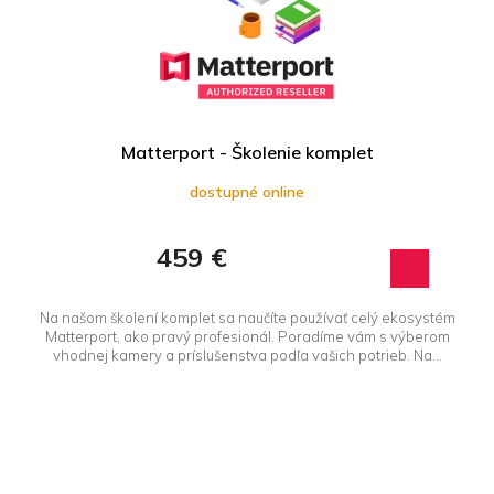
k
o
t
d
o
u
v
k
t
o
Matterport - Školenie komplet
v
dostupné online
459 €
Na našom školení komplet sa naučíte používať celý ekosystém
Matterport, ako pravý profesionál. Poradíme vám s výberom
vhodnej kamery a príslušenstva podľa vašich potrieb. Na...