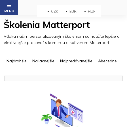
Prejsť
na
CZK
EUR
HUF
obsah
Školenia Matterport
Vďaka našim personalizovaným školeniam sa naučíte lepšie a
efektívnejšie pracovať s kamerou a softvérom Matterport.
R
a
Najdrahšie
Najlacnejšie
Najpredávanejšie
Abecedne
d
e
n
i
V
e
ý
p
p
r
i
o
s
d
p
u
r