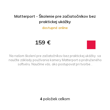
Matterport - Školenie pre začiatočníkov bez
praktickej ukážky
dostupné online
159 €
Na našom školení pre začiatočníkov bez praktickej ukážky sa
naučíte základy používania kamery Matterport a pridruženého
softvéru. Naučíme vás, ako postupovať pri tvorbe...
4
položiek celkom
O
v