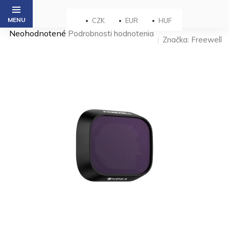
Prejsť
na
CZK
EUR
HUF
obsah
Priemerné
Neohodnotené
Podrobnosti hodnotenia
Značka:
Freewell
hodnotenie
produktu
je
0,0
z 5
hviezdičiek.