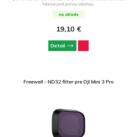
fotenie pod jasnou oblohou.
na sklade
19,10 €
Detail
Freewell - ND32 filter pre DJI Mini 3 Pro