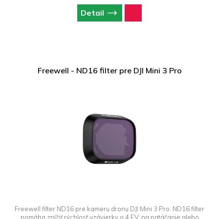
Detail
Freewell - ND16 filter pre DJI Mini 3 Pro
Freewell filter ND16 pre kameru dronu DJI Mini 3 Pro. ND16 filter
pomáha znížiť rýchlosť uzávierky o 4 EV, na natáčanie alebo