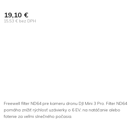
19,10 €
15,53 € bez DPH
Jednotková
cena:
Freewell filter ND64 pre kameru dronu DJI Mini 3 Pro. Filter ND64
pomáha znížiť rýchlosť uzávierky o 6 EV, na natáčanie alebo
fotenie za veľmi slnečného počasia.