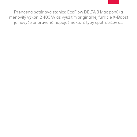
Prenosná batériová stanica EcoFlow DELTA 3 Max ponúka
menovitý výkon 2 400 W as využitím originálnej funkcie X-Boost
je navyše pripravená napájať niektoré typy spotrebičov s...