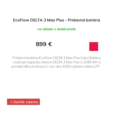
EcoFlow DELTA 3 Max Plus - Prídavná batéria
na sklade u dodávateľa
899 €
Prídavná batéria EcoFlow DELTA 3 Max Plus Extra Battery
rozširuje kapacitu stanice DELTA 3 Max Plus o 2048 Wh a
prináša dlhú životnosť s viac ako 4000 cyklami vďaka LFP...
+ Darček zdarma