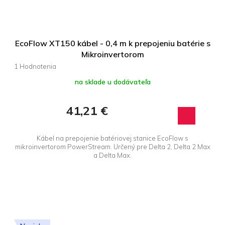
EcoFlow XT150 kábel - 0,4 m k prepojeniu batérie s
Mikroinvertorom
Priemerné
hodnotenie
na sklade u dodávateľa
produktu
je
5,0
41,21 €
z 5
hviezdičiek.
Kábel na prepojenie batériovej stanice EcoFlow s
mikroinvertorom PowerStream. Určený pre Delta 2, Delta 2 Max
a Delta Max.