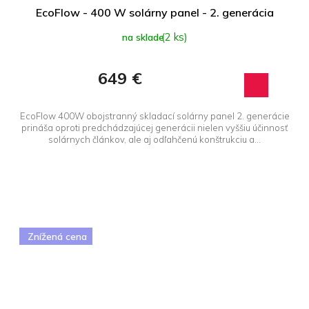
EcoFlow - 400 W solárny panel - 2. generácia
(2 ks)
na sklade
649 €
EcoFlow 400W obojstranný skladací solárny panel 2. generácie
prináša oproti predchádzajúcej generácii nielen vyššiu účinnosť
solárnych článkov, ale aj odľahčenú konštrukciu a...
Znížená cena