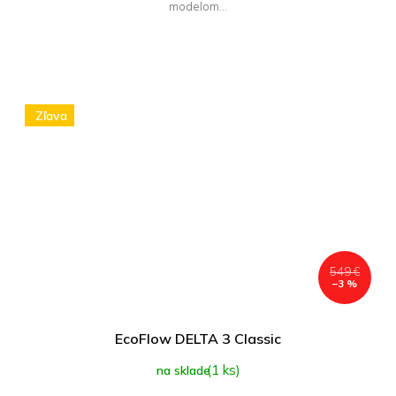
modelom...
Zľava
549 €
–3 %
EcoFlow DELTA 3 Classic
(1 ks)
na sklade