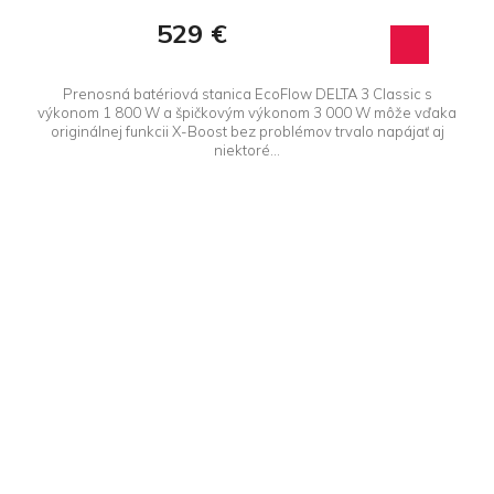
529 €
Prenosná batériová stanica EcoFlow DELTA 3 Classic s
výkonom 1 800 W a špičkovým výkonom 3 000 W môže vďaka
originálnej funkcii X-Boost bez problémov trvalo napájať aj
niektoré...