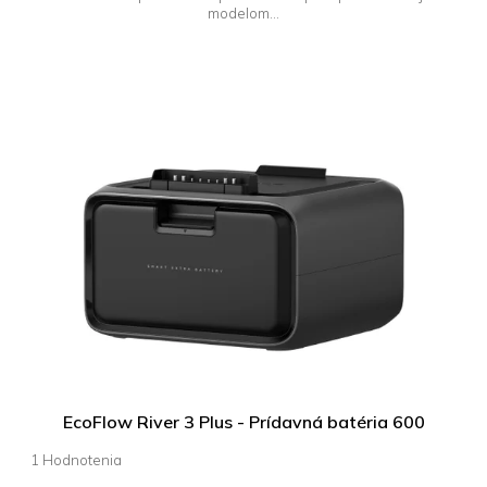
modelom...
EcoFlow River 3 Plus - Prídavná batéria 600
Priemerné
hodnotenie