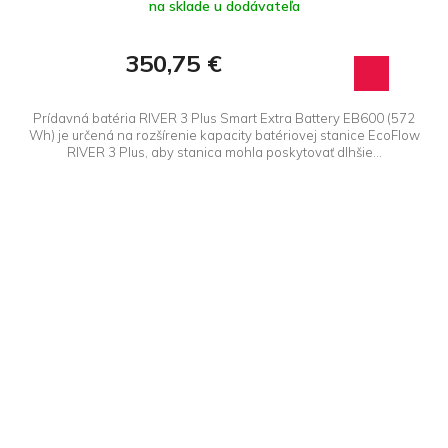
na sklade u dodávateľa
produktu
je
5,0
350,75 €
z 5
hviezdičiek.
Prídavná batéria RIVER 3 Plus Smart Extra Battery EB600 (572
Wh) je určená na rozšírenie kapacity batériovej stanice EcoFlow
RIVER 3 Plus, aby stanica mohla poskytovať dlhšie...