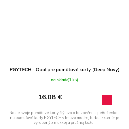
PGYTECH - Obal pre pamäťové karty (Deep Navy)
(1 ks)
na sklade
16,08 €
Noste svoje pamäťové karty štýlovo a bezpečne s peňaženkou
na pamäťové karty PGYTECH v tmavo modrej farbe. Exteriér je
vyrobený z mäkkej a pružnej kože.