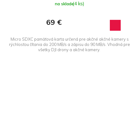
(4 ks)
na sklade
69 €
Micro SDXC pamäťová karta určená pre akčné akčné kamery s
rýchlosťou čítania do 200 MB/s a zápisu do 90 MB/s. Vhodná pre
všetky DJI drony a akčné kamery.