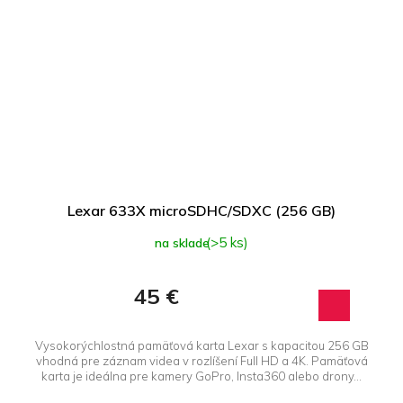
Lexar 633X microSDHC/SDXC (256 GB)
(>5 ks)
na sklade
45 €
Vysokorýchlostná pamäťová karta Lexar s kapacitou 256 GB
vhodná pre záznam videa v rozlíšení Full HD a 4K. Pamäťová
karta je ideálna pre kamery GoPro, Insta360 alebo drony...