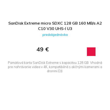
SanDisk Extreme micro SDXC 128 GB 160 MB/s A2
C10 V30 UHS-I U3
predobjednávka
49 €
Pamäťová karta SanDisk Extreme s kapacitou 128 GB. Vhodná
pre nahrávanie videa v 4K, kompatibilná s akčnými kamerami a
dronmi DJI.