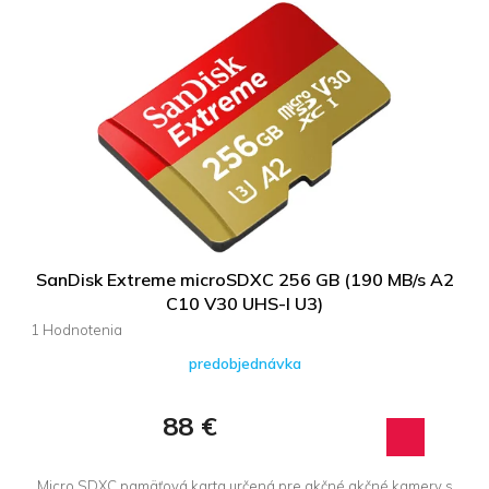
SanDisk Extreme microSDXC 256 GB (190 MB/s A2
C10 V30 UHS-I U3)
Priemerné
hodnotenie
predobjednávka
produktu
je
5,0
88 €
z 5
hviezdičiek.
Micro SDXC pamäťová karta určená pre akčné akčné kamery s