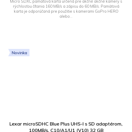
Micro SDXC pamäťová karta určená pre akčné akčné kamery s
rýchlosťou čítania 160 MB/s a zápisu do 60 MB/s. Pamäťová
karta je odporúčaná pre použitie s kamerami GoPro HERO
alebo...
Novinka
Lexar microSDHC Blue Plus UHS-I s SD adaptérom,
100MB/s, C10/A1/U1 (V10) 32 GB