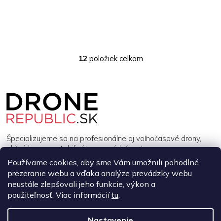
12
položiek celkom
O
v
l
Z
á
á
d
p
a
ä
c
t
i
i
e
Špecializujeme sa na profesionálne aj voľnočasové drony,
p
e
akčné kamery, stabilizátory a príslušenstvo.
r
Používame cookies, aby sme Vám umožnili pohodlné
v
prezeranie webu a vďaka analýze prevádzky webu
k
INFORMÁCIE
y
neustále zlepšovali jeho funkcie, výkon a
v
použiteľnosť. Viac informácií
tu
.
ý
MÔJ ÚČET
p
Nastavenie