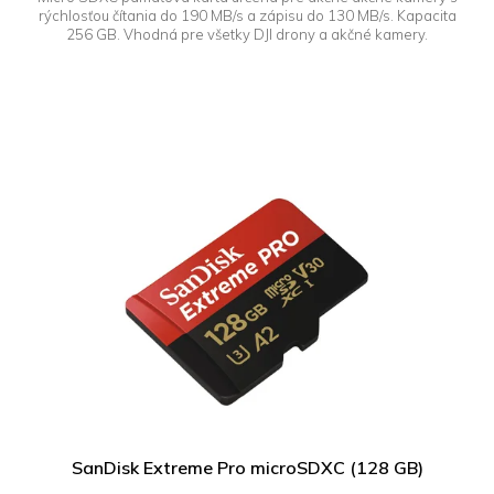
rýchlosťou čítania do 190 MB/s a zápisu do 130 MB/s. Kapacita
256 GB. Vhodná pre všetky DJI drony a akčné kamery.
SanDisk Extreme Pro microSDXC (128 GB)