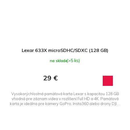
Lexar 633X microSDHC/SDXC (128 GB)
(>5 ks)
na sklade
29 €
Vysokorýchlostná pamäťová karta Lexar s kapacitou 128 GB
vhodná pre záznam videa v rozlíšení Full HD a 4K. Pamäťová
karta je ideálna pre kamery GoPro, Insta360 alebo drony DJI....