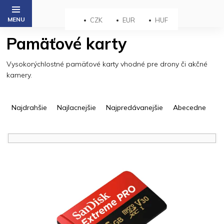
Prejsť
na
CZK
EUR
HUF
obsah
Pamäťové karty
Vysokorýchlostné pamäťové karty vhodné pre drony či akčné
kamery.
R
a
Najdrahšie
Najlacnejšie
Najpredávanejšie
Abecedne
d
e
n
i
V
e
ý
p
p
r
i
o
s
d
p
u
r