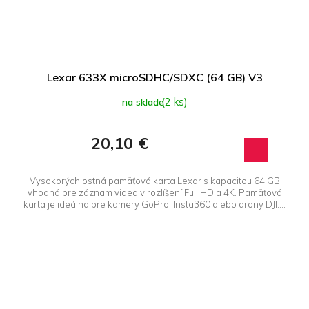
Lexar 633X microSDHC/SDXC (64 GB) V3
(2 ks)
na sklade
20,10 €
Vysokorýchlostná pamäťová karta Lexar s kapacitou 64 GB
vhodná pre záznam videa v rozlíšení Full HD a 4K. Pamäťová
karta je ideálna pre kamery GoPro, Insta360 alebo drony DJI....