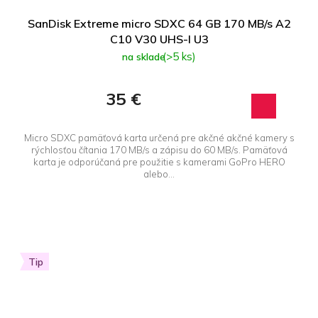
SanDisk Extreme micro SDXC 64 GB 170 MB/s A2
C10 V30 UHS-I U3
(>5 ks)
na sklade
35 €
Micro SDXC pamäťová karta určená pre akčné akčné kamery s
rýchlosťou čítania 170 MB/s a zápisu do 60 MB/s. Pamäťová
karta je odporúčaná pre použitie s kamerami GoPro HERO
alebo...
Tip