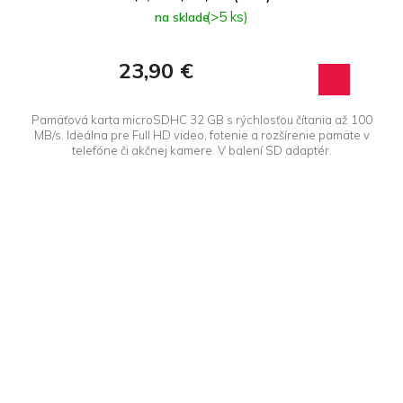
(>5 ks)
na sklade
23,90 €
Pamäťová karta microSDHC 32 GB s rýchlosťou čítania až 100
MB/s. Ideálna pre Full HD video, fotenie a rozšírenie pamäte v
telefóne či akčnej kamere. V balení SD adaptér.