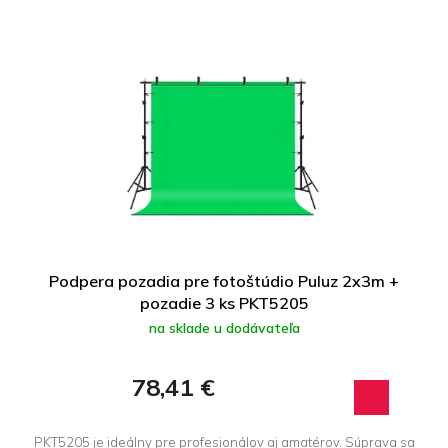
i
V
e
ý
p
p
r
i
o
s
d
p
u
r
k
o
t
d
o
u
v
k
t
Podpera pozadia pre fotoštúdio Puluz 2x3m +
o
pozadie 3 ks PKT5205
v
na sklade u dodávateľa
78,41 €
PKT5205 je ideálny pre profesionálov aj amatérov. Súprava sa