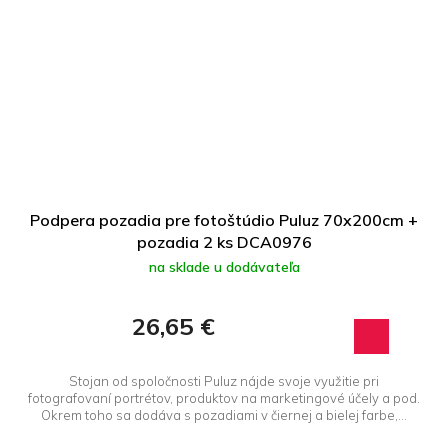
Podpera pozadia pre fotoštúdio Puluz 70x200cm +
pozadia 2 ks DCA0976
na sklade u dodávateľa
26,65 €
Stojan od spoločnosti Puluz nájde svoje využitie pri
fotografovaní portrétov, produktov na marketingové účely a pod.
Okrem toho sa dodáva s pozadiami v čiernej a bielej farbe,...