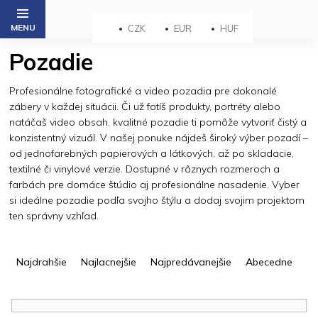
Prejsť
na
CZK
EUR
HUF
obsah
Pozadie
Profesionálne fotografické a video pozadia pre dokonalé
zábery v každej situácii. Či už fotíš produkty, portréty alebo
natáčaš video obsah, kvalitné pozadie ti pomôže vytvoriť čistý a
konzistentný vizuál. V našej ponuke nájdeš široký výber pozadí –
od jednofarebných papierových a látkových, až po skladacie,
textilné či vinylové verzie. Dostupné v rôznych rozmeroch a
farbách pre domáce štúdio aj profesionálne nasadenie. Vyber
si ideálne pozadie podľa svojho štýlu a dodaj svojim projektom
ten správny vzhľad.
R
a
Najdrahšie
Najlacnejšie
Najpredávanejšie
Abecedne
d
e
n