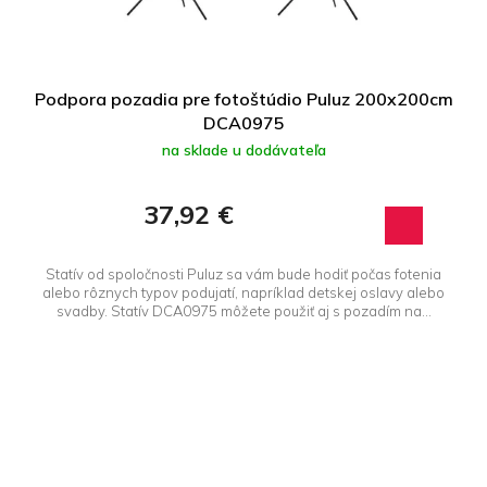
Podpora pozadia pre fotoštúdio Puluz 200x200cm
DCA0975
na sklade u dodávateľa
37,92 €
Statív od spoločnosti Puluz sa vám bude hodiť počas fotenia
alebo rôznych typov podujatí, napríklad detskej oslavy alebo
svadby. Statív DCA0975 môžete použiť aj s pozadím na...