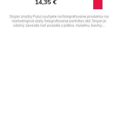
14,35 €
Stojan značky Puluz využijete na fotografovanie produktov na
marketingové účely, fotografovanie portrétov atď. Stojan je
odolný, zavesíte naň pozadie z plátna, mušelínu, bavlny,...