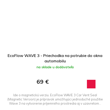
EcoFlow WAVE 3 - Priechodka na potrubie do okna
automobilu
na sklade u dodávateľa
69 €
Ide o magnetickú verziu. EcoFlow WAVE 3 Car Vent Seal
(Magnetic Version) je prípravok umožňujúci jednoduché použitie
Wave 3 na vytvorenie príjemného prostredia aj v uzavretom...