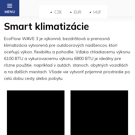
Prejsť
na
CZK
EUR
HUF
obsah
Smart klimatizácie
EcoFlow WAVE 3 je výkonná, bezdrôtová a prenosná
klimatizácia vytvorená pre outdoorových nadšencov, ktorí
oceňujú výkon, flexibilitu a pohodlie. Vďaka chladiacemu výkonu
6100 BTU a vykurovaciemu výkonu 6800 BTU je ideálny pre
rôzne použitie, napríklad v autách, stanoch, obytných vozidlách
a na ďalších miestach. Všade vie vytvoriť príjemné prostredie po
celú dobu cesty alebo pobytu.