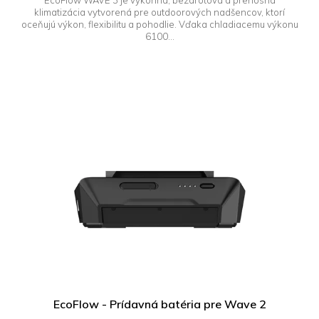
klimatizácia vytvorená pre outdoorových nadšencov, ktorí
oceňujú výkon, flexibilitu a pohodlie. Vďaka chladiacemu výkonu
6100...
EcoFlow - Prídavná batéria pre Wave 2