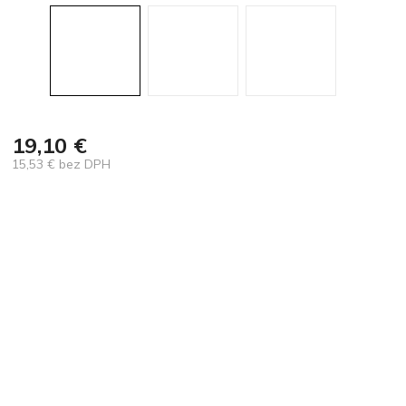
19,10 €
15,53 € bez DPH
Jednotková
cena: