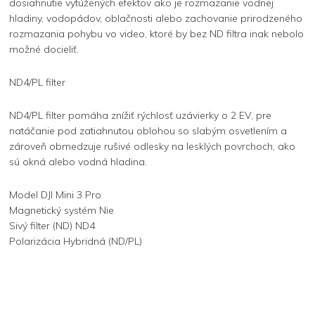
dosiahnutie vytúžených efektov ako je rozmazanie vodnej
hladiny, vodopádov, oblačnosti alebo zachovanie prirodzeného
rozmazania pohybu vo video, ktoré by bez ND filtra inak nebolo
možné docieliť.
ND4/PL filter
ND4/PL filter pomáha znížiť rýchlosť uzávierky o 2 EV, pre
natáčanie pod zatiahnutou oblohou so slabým osvetlením a
zároveň obmedzuje rušivé odlesky na lesklých povrchoch, ako
sú okná alebo vodná hladina.
Model DJI Mini 3 Pro
Magnetický systém Nie
Sivý filter (ND) ND4
Polarizácia Hybridná (ND/PL)