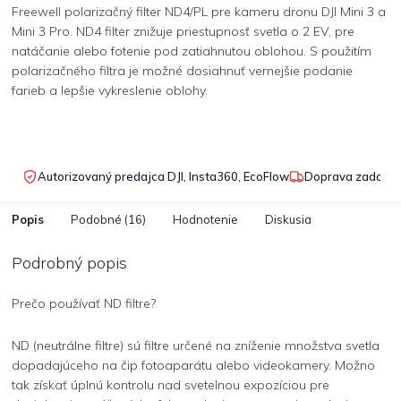
Freewell polarizačný filter ND4/PL pre kameru dronu DJI Mini 3 a
Mini 3 Pro. ND4 filter znižuje priestupnosť svetla o 2 EV, pre
natáčanie alebo fotenie pod zatiahnutou oblohou. S použitím
polarizačného filtra je možné dosiahnuť vernejšie podanie
farieb a lepšie vykreslenie oblohy.
Autorizovaný predajca DJI, Insta360, EcoFlow
Doprava zadarmo
Popis
Podobné (16)
Hodnotenie
Diskusia
Podrobný popis
Prečo používať ND filtre?
ND (neutrálne filtre) sú filtre určené na zníženie množstva svetla
dopadajúceho na čip fotoaparátu alebo videokamery. Možno
tak získať úplnú kontrolu nad svetelnou expozíciou pre