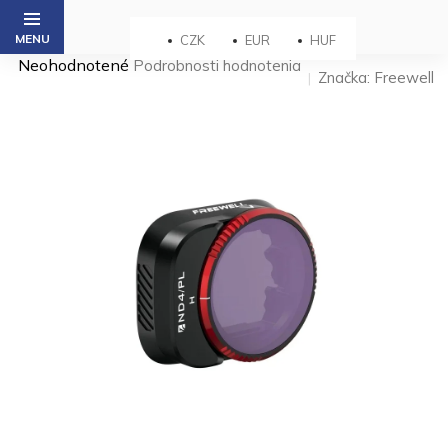
Prejsť
na
CZK
EUR
HUF
obsah
Priemerné
Neohodnotené
Podrobnosti hodnotenia
Značka:
Freewell
hodnotenie
produktu
je
0,0
z 5
hviezdičiek.