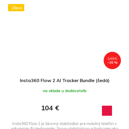
Zľava
149 €
–30 %
Insta360 Flow 2 AI Tracker Bundle (šedá)
na sklade u dodávateľa
104 €
Insta360 Flow 2 je šikovný stabilizátor pre mobilný telefón s
výkonným AI sledovaním, 3osou stabilizáciou a funkciami ako