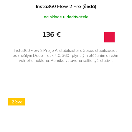
Insta360 Flow 2 Pro (šedá)
na sklade u dodávateľa
136 €
Insta360 Flow 2 Pro je AI stabilizátor s 3osou stabilizáciou,
pokročilým Deep Track 4.0, 360 ° plynulým otáčaním a režim
voľného náklonu. Ponúka vstavanú selfie tyč, statív,...
Zľava