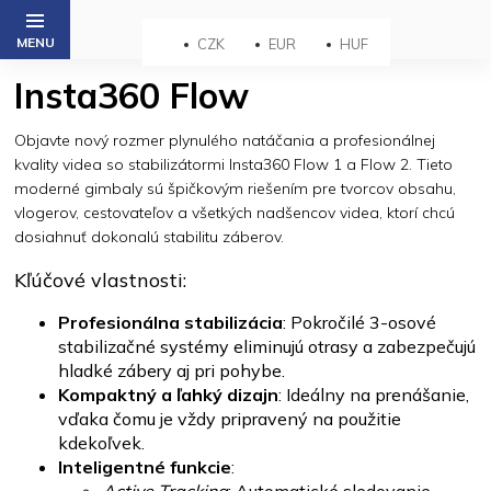
Prejsť
na
CZK
EUR
HUF
obsah
Insta360 Flow
Objavte nový rozmer plynulého natáčania a profesionálnej
kvality videa so stabilizátormi Insta360 Flow 1 a Flow 2. Tieto
moderné gimbaly sú špičkovým riešením pre tvorcov obsahu,
vlogerov, cestovateľov a všetkých nadšencov videa, ktorí chcú
dosiahnuť dokonalú stabilitu záberov.
Kľúčové vlastnosti:
Profesionálna stabilizácia
: Pokročilé 3-osové
stabilizačné systémy eliminujú otrasy a zabezpečujú
hladké zábery aj pri pohybe.
Kompaktný a ľahký dizajn
: Ideálny na prenášanie,
vďaka čomu je vždy pripravený na použitie
kdekoľvek.
Inteligentné funkcie
: