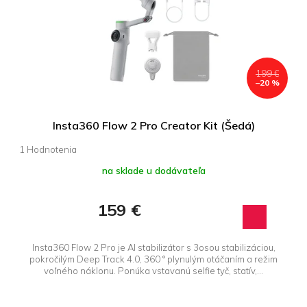
199 €
–20 %
Insta360 Flow 2 Pro Creator Kit (Šedá)
Priemerné
hodnotenie
na sklade u dodávateľa
produktu
je
5,0
159 €
z 5
hviezdičiek.
Insta360 Flow 2 Pro je AI stabilizátor s 3osou stabilizáciou,
pokročilým Deep Track 4.0, 360 ° plynulým otáčaním a režim
voľného náklonu. Ponúka vstavanú selfie tyč, statív,...