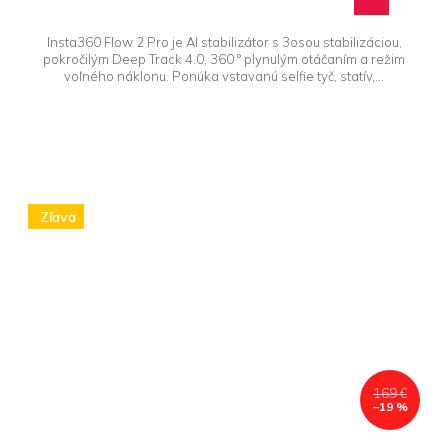
Insta360 Flow 2 Pro je AI stabilizátor s 3osou stabilizáciou,
pokročilým Deep Track 4.0, 360 ° plynulým otáčaním a režim
voľného náklonu. Ponúka vstavanú selfie tyč, statív,...
Zľava
169 €
–19 %