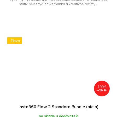
statív, selfie tyč, powerbanka a kreatívne režimy....
Zľava
109 €
–29 %
Insta360 Flow 2 Standard Bundle (biela)
na sklade u dodávateľa