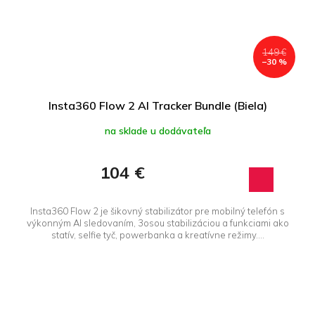
149 €
–30 %
Insta360 Flow 2 AI Tracker Bundle (Biela)
na sklade u dodávateľa
104 €
Insta360 Flow 2 je šikovný stabilizátor pre mobilný telefón s
výkonným AI sledovaním, 3osou stabilizáciou a funkciami ako
statív, selfie tyč, powerbanka a kreatívne režimy....