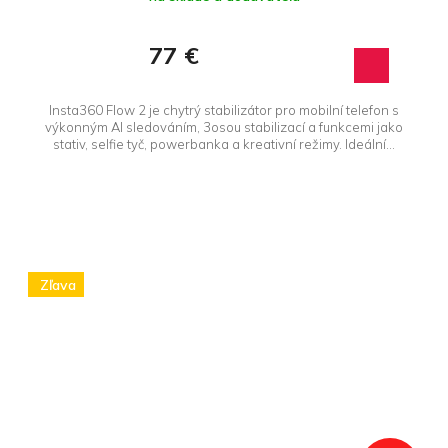
77 €
Insta360 Flow 2 je chytrý stabilizátor pro mobilní telefon s
výkonným AI sledováním, 3osou stabilizací a funkcemi jako
stativ, selfie tyč, powerbanka a kreativní režimy. Ideální...
Zľava