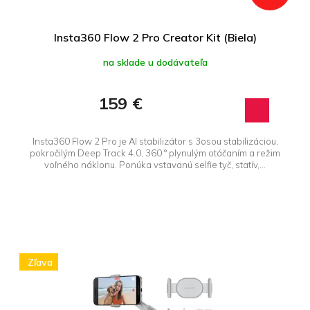
k
t
o
Insta360 Flow 2 Pro Creator Kit (Biela)
v
na sklade u dodávateľa
159 €
Insta360 Flow 2 Pro je AI stabilizátor s 3osou stabilizáciou,
pokročilým Deep Track 4.0, 360 ° plynulým otáčaním a režim
voľného náklonu. Ponúka vstavanú selfie tyč, statív,...
Zľava