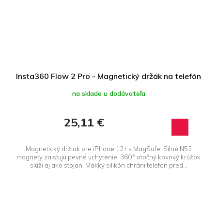
Insta360 Flow 2 Pro - Magnetický držák na telefón
na sklade u dodávateľa
25,11 €
Magnetický držiak pre iPhone 12+ s MagSafe. Silné N52
magnety zaisťujú pevné uchytenie. 360 ° otočný kovový krúžok
slúži aj ako stojan. Mäkký silikón chráni telefón pred...