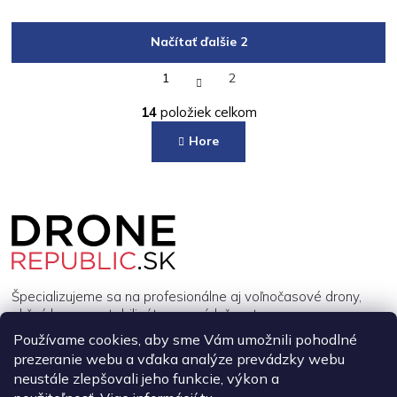
Načítať ďalšie 2
S
1
2
t
O
r
14
položiek celkom
á
v
n
l
Hore
k
á
o
d
v
a
a
Z
c
n
á
i
i
e
p
e
p
ä
r
t
v
i
Špecializujeme sa na profesionálne aj voľnočasové drony,
k
e
akčné kamery, stabilizátory a príslušenstvo.
y
v
Používame cookies, aby sme Vám umožnili pohodlné
ý
prezeranie webu a vďaka analýze prevádzky webu
INFORMÁCIE
p
neustále zlepšovali jeho funkcie, výkon a
i