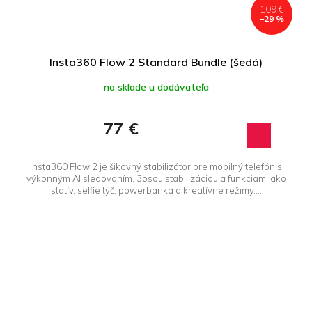
109 €
–29 %
Insta360 Flow 2 Standard Bundle (šedá)
na sklade u dodávateľa
77 €
Insta360 Flow 2 je šikovný stabilizátor pre mobilný telefón s
výkonným AI sledovaním, 3osou stabilizáciou a funkciami ako
statív, selfie tyč, powerbanka a kreatívne režimy....