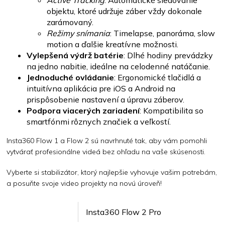
Active Tracking
: Automatické sledovanie
objektu, ktoré udržuje záber vždy dokonale
zarámovaný.
Režimy snímania
: Timelapse, panoráma, slow
motion a ďalšie kreatívne možnosti.
Vylepšená výdrž batérie
: Dlhé hodiny prevádzky
na jedno nabitie, ideálne na celodenné natáčanie.
Jednoduché ovládanie
: Ergonomické tlačidlá a
intuitívna aplikácia pre iOS a Android na
prispôsobenie nastavení a úpravu záberov.
Podpora viacerých zariadení
: Kompatibilita so
smartfónmi rôznych značiek a veľkostí.
Insta360 Flow 1 a Flow 2 sú navrhnuté tak, aby vám pomohli
vytvárať profesionálne videá bez ohľadu na vaše skúsenosti.
Vyberte si stabilizátor, ktorý najlepšie vyhovuje vašim potrebám,
a posuňte svoje video projekty na novú úroveň!
Insta360 Flow 2 Pro