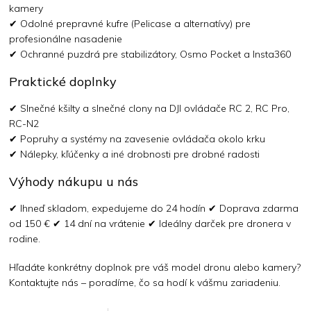
kamery
✔ Odolné prepravné kufre (Pelicase a alternatívy) pre
profesionálne nasadenie
✔ Ochranné puzdrá pre stabilizátory, Osmo Pocket a Insta360
Praktické doplnky
✔ Slnečné kšilty a slnečné clony na DJI ovládače RC 2, RC Pro,
RC-N2
✔ Popruhy a systémy na zavesenie ovládača okolo krku
✔ Nálepky, kľúčenky a iné drobnosti pre drobné radosti
Výhody nákupu u nás
✔ Ihneď skladom, expedujeme do 24 hodín ✔ Doprava zdarma
od 150 € ✔ 14 dní na vrátenie ✔ Ideálny darček pre dronera v
rodine.
Hľadáte konkrétny doplnok pre váš model dronu alebo kamery?
Kontaktujte nás – poradíme, čo sa hodí k vášmu zariadeniu.