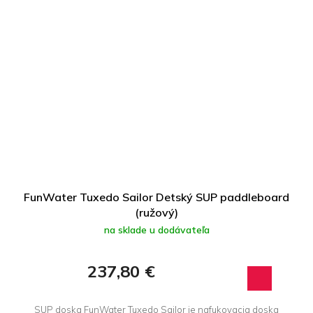
FunWater Tuxedo Sailor Detský SUP paddleboard
(ružový)
na sklade u dodávateľa
237,80 €
SUP doska FunWater Tuxedo Sailor je nafukovacia doska