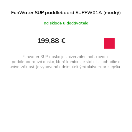
FunWater SUP paddleboard SUPFW01A (modrý)
na sklade u dodávateľa
199,88 €
Funwater SUP doska je univerzálna nafukovacia
paddleboardová doska, ktorá kombinuje stabilitu, pohodlie a
univerzálnosť. Je vybavená odnímateľnými plutvami pre lepšiu...