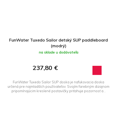
FunWater Tuxedo Sailor detský SUP paddleboard
(modrý)
na sklade u dodávateľa
237,80 €
FunWater Tuxedo Sailor SUP doska je nafukovacia doska
určená pre najmladších používateľov. Svojím farebným dizajnom
pripomínajúcim kreslené postavičky priťahuje pozornosť a...