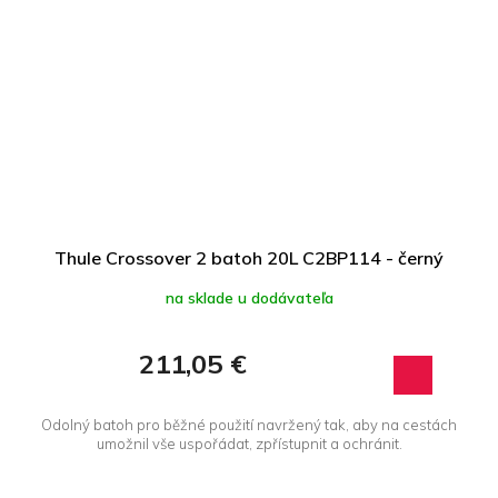
Thule Crossover 2 batoh 20L C2BP114 - černý
na sklade u dodávateľa
211,05 €
Odolný batoh pro běžné použití navržený tak, aby na cestách
umožnil vše uspořádat, zpřístupnit a ochránit.