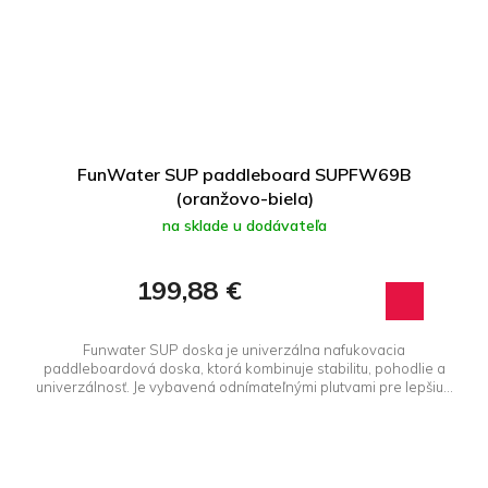
FunWater SUP paddleboard SUPFW69B
(oranžovo-biela)
na sklade u dodávateľa
199,88 €
Funwater SUP doska je univerzálna nafukovacia
paddleboardová doska, ktorá kombinuje stabilitu, pohodlie a
univerzálnosť. Je vybavená odnímateľnými plutvami pre lepšiu...