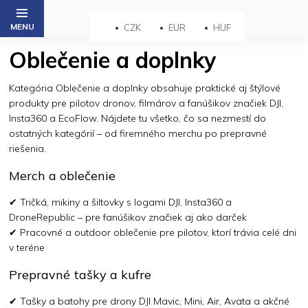
Prejsť
na
CZK
EUR
HUF
obsah
Oblečenie a doplnky
Kategória Oblečenie a doplnky obsahuje praktické aj štýlové
produkty pre pilotov dronov, filmárov a fanúšikov značiek DJI,
Insta360 a EcoFlow. Nájdete tu všetko, čo sa nezmestí do
ostatných kategórií – od firemného merchu po prepravné
riešenia.
Merch a oblečenie
✔ Tričká, mikiny a šiltovky s logami DJI, Insta360 a
DroneRepublic – pre fanúšikov značiek aj ako darček
✔ Pracovné a outdoor oblečenie pre pilotov, ktorí trávia celé dni
v teréne
Prepravné tašky a kufre
✔ Tašky a batohy pre drony DJI Mavic, Mini, Air, Avata a akčné