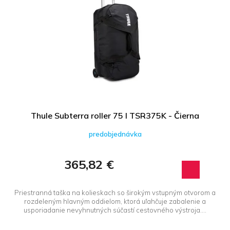
Thule Subterra roller 75 l TSR375K - Čierna
predobjednávka
365,82 €
Priestranná taška na kolieskach so širokým vstupným otvorom a
rozdeleným hlavným oddielom, ktorá uľahčuje zabalenie a
usporiadanie nevyhnutných súčastí cestovného výstroja....