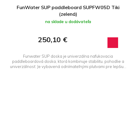
FunWater SUP paddleboard SUPFW05D Tiki
(zelená)
na sklade u dodávateľa
250,10 €
Funwater SUP doska je univerzálna nafukovacia
paddleboardová doska, ktorá kombinuje stabilitu, pohodlie a
univerzálnosť. Je vybavená odnímateľnými plutvami pre lepšiu...