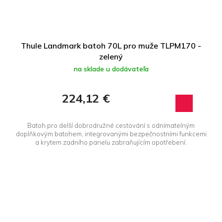
Thule Landmark batoh 70L pro muže TLPM170 -
zelený
na sklade u dodávateľa
224,12 €
Batoh pro delší dobrodružné cestování s odnímatelným
doplňkovým batohem, integrovanými bezpečnostními funkcemi
a krytem zadního panelu zabraňujícím opotřebení.