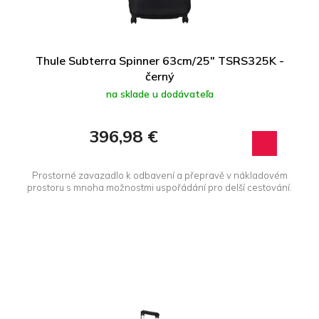
d
o
u
v
k
t
Thule Subterra Spinner 63cm/25" TSRS325K -
o
černý
v
na sklade u dodávateľa
396,98 €
Prostorné zavazadlo k odbavení a přepravě v nákladovém
prostoru s mnoha možnostmi uspořádání pro delší cestování.