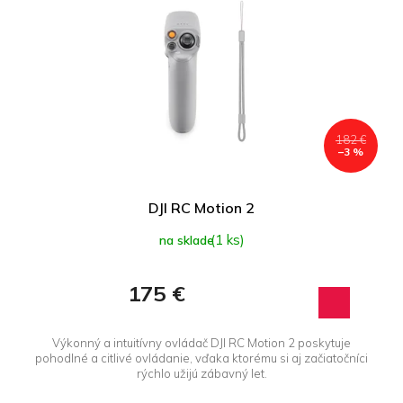
p
r
i
o
s
d
p
u
r
k
o
t
d
o
u
182 €
v
–3 %
k
t
o
DJI RC Motion 2
v
(1 ks)
na sklade
175 €
Výkonný a intuitívny ovládač DJI RC Motion 2 poskytuje
pohodlné a citlivé ovládanie, vďaka ktorému si aj začiatočníci
rýchlo užijú zábavný let.