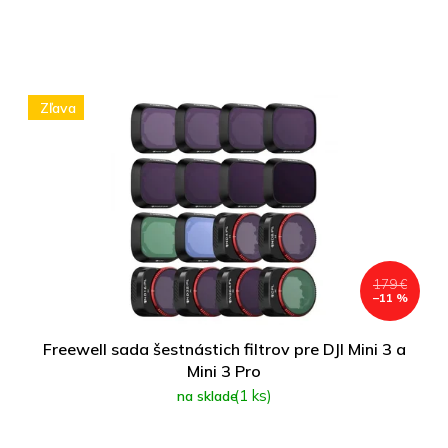
Zľava
179 €
–11 %
Freewell sada šestnástich filtrov pre DJI Mini 3 a
Mini 3 Pro
(1 ks)
na sklade