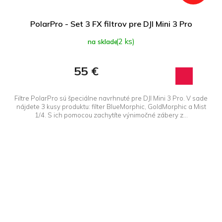
PolarPro - Set 3 FX filtrov pre DJI Mini 3 Pro
(2 ks)
na sklade
55 €
Filtre PolarPro sú špeciálne navrhnuté pre DJI Mini 3 Pro. V sade
nájdete 3 kusy produktu: filter BlueMorphic, GoldMorphic a Mist
1/4. S ich pomocou zachytíte výnimočné zábery z...