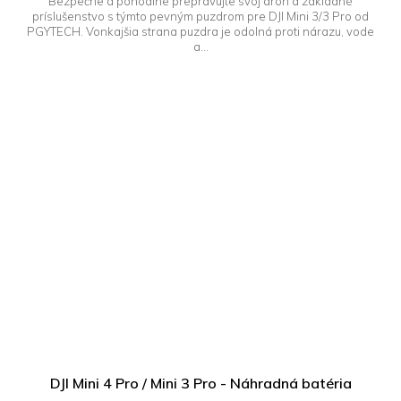
Bezpečne a pohodlne prepravujte svoj dron a základné
príslušenstvo s týmto pevným puzdrom pre DJI Mini 3/3 Pro od
PGYTECH. Vonkajšia strana puzdra je odolná proti nárazu, vode
a...
DJI Mini 4 Pro / Mini 3 Pro - Náhradná batéria