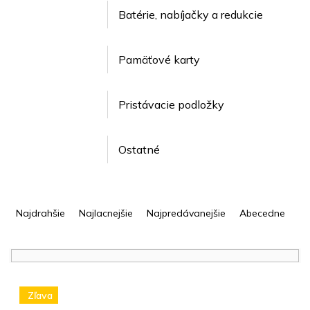
Batérie, nabíjačky a redukcie
Pamäťové karty
Pristávacie podložky
Ostatné
R
a
Najdrahšie
Najlacnejšie
Najpredávanejšie
Abecedne
d
e
n
i
V
e
ý
Zľava
p