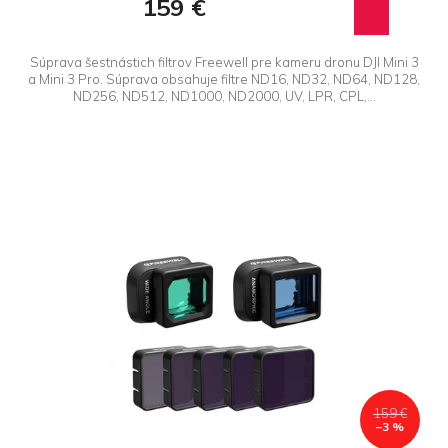
159 €
Súprava šestnástich filtrov Freewell pre kameru dronu DJI Mini 3
a Mini 3 Pro. Súprava obsahuje filtre ND16, ND32, ND64, ND128,
ND256, ND512, ND1000, ND2000, UV, LPR, CPL,...
159 €
–3 %