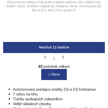
Obojsmerný nabíjací húb je ten najlepší spôsob, ako nabíjať viac
batérií naraz. Zvládne nabíjať až 3 batérie naraz. Vhodný pre DJI
Mini 4 Pro, Mini 3 Pro aj Mini 3.
Načítať 12 ďalších
S
1
6
t
O
r
63
položiek celkom
á
v
n
l
Hore
k
á
o
d
v
a
a
Autorizovaný predajca značky DJI a DJI Enterprise
c
n
7 rokov na trhu
i
i
Tisícky spokojných zakazníkov
e
e
p
Veľké skladové zásoby