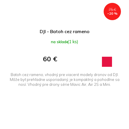
75 €
–20 %
DJI - Batoh cez rameno
(1 ks)
na sklade
60 €
Batoh cez rameno, vhodný pre viaceré modely dronov od DJI.
Môže byť prehľadne usporiadaný, je kompaktný a pohodlne sa
nosí. Vhodný pre drony série Mavic Air, Air 2S a Mini.