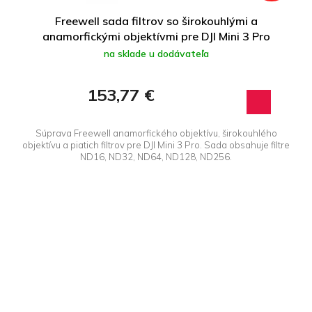
Freewell sada filtrov so širokouhlými a
anamorfickými objektívmi pre DJI Mini 3 Pro
na sklade u dodávateľa
153,77 €
Súprava Freewell anamorfického objektívu, širokouhlého
objektívu a piatich filtrov pre DJI Mini 3 Pro. Sada obsahuje filtre
ND16, ND32, ND64, ND128, ND256.