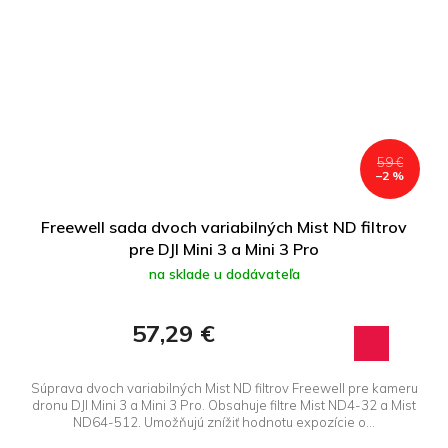
59 €
–2 %
Freewell sada dvoch variabilných Mist ND filtrov
pre DJI Mini 3 a Mini 3 Pro
na sklade u dodávateľa
57,29 €
Súprava dvoch variabilných Mist ND filtrov Freewell pre kameru
dronu DJI Mini 3 a Mini 3 Pro. Obsahuje filtre Mist ND4-32 a Mist
ND64-512. Umožňujú znížiť hodnotu expozície o...