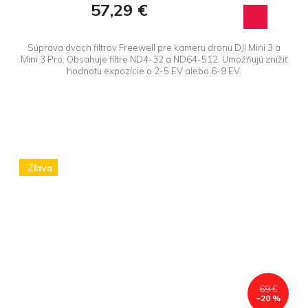
57,29 €
Súprava dvoch filtrov Freewell pre kameru dronu DJI Mini 3 a
Mini 3 Pro. Obsahuje filtre ND4-32 a ND64-512. Umožňujú znížiť
hodnotu expozície o 2-5 EV alebo 6-9 EV.
Zľava
69 €
–20 %