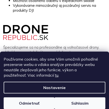
r
Možnosť osobného odberu v expedičnom sklade
v
Vykonávame mimozáručný aj pozáručný servis na
k
produkty DJI
y
v
Z
ý
á
p
p
i
ä
s
t
u
i
Špecializujeme sa na profesionálne aj voľnočasové drony,
e
akčné kamery, stabilizátory a príslušenstvo.
Používame cookies, aby sme Vám umožnili pohodlné
prezeranie webu a vďaka analýze prevádzky webu
INFORMÁCIE
neustále zlepšovali jeho funkcie, výkon a
použiteľnosť. Viac informácií
tu
.
MÔJ ÚČET
Nastavenie
Copyright 2026
DroneRepublic.sk
. Všetky práva vyhradené.
Upraviť
nastavenie cookies
Odmietnuť
Súhlasím
Vytvoril Shoptet