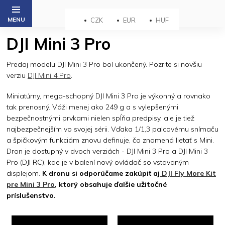
Prejsť
na
CZK
EUR
HUF
obsah
DJI Mini 3 Pro
Predaj modelu DJI Mini 3 Pro bol ukončený. Pozrite si novšiu
verziu
DJI Mini 4 Pro
.
Miniatúrny, mega-schopný DJI Mini 3 Pro je výkonný a rovnako
tak prenosný. Váži menej ako 249 g a s vylepšenými
bezpečnostnými prvkami nielen spĺňa predpisy, ale je tiež
najbezpečnejším vo svojej sérii. Vďaka 1/1,3 palcovému snímaču
a špičkovým funkciám znovu definuje, čo znamená lietať s Mini.
Dron je dostupný v dvoch verziách - DJI Mini 3 Pro a DJI Mini 3
Pro (DJI RC), kde je v balení nový ovládač so vstavaným
displejom.
K dronu si odporúčame zakúpiť aj
DJI Fly More Kit
pre Mini 3 Pro
, ktorý obsahuje ďalšie užitočné
príslušenstvo.