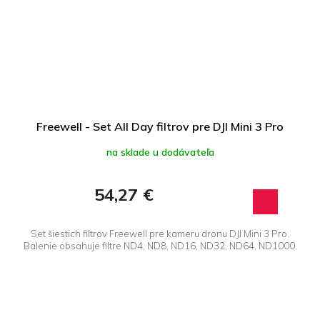
Freewell - Set All Day filtrov pre DJI Mini 3 Pro
na sklade u dodávateľa
54,27 €
Set šiestich filtrov Freewell pre kameru dronu DJI Mini 3 Pro.
Balenie obsahuje filtre ND4, ND8, ND16, ND32, ND64, ND1000.