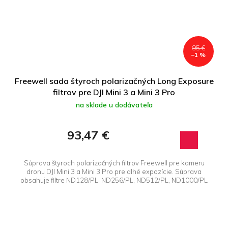
95 €
–1 %
Freewell sada štyroch polarizačných Long Exposure
filtrov pre DJI Mini 3 a Mini 3 Pro
na sklade u dodávateľa
93,47 €
Súprava štyroch polarizačných filtrov Freewell pre kameru
dronu DJI Mini 3 a Mini 3 Pro pre dlhé expozície. Súprava
obsahuje filtre ND128/PL, ND256/PL, ND512/PL, ND1000/PL