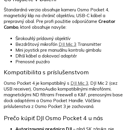
Štandardná verzia obsahuje kameru Osmo Pocket 4,
magnetický klip na chránič objektívu, USB-C kábel a
prepravný obal. Pre profi použitie odporúčame
Creator
Combo
, ktoré obsahuje navyše:
Širokouhlý prídavný objektív
Bezdrôtový mikrofón
DJI Mic 3
Transmitter
Mini joystick pre manuálnu kontrolu gimbalu
Dlhší kábel a dokovací adaptér
Prenosné puzdro
Kompatibilita s príslušenstvom
Osmo Pocket 4 je kompatibilný s
DJI Mic 3
, DJI Mic 2 (cez
USB receiver), OsmoAudio kompatibilnými mikrofónmi,
magnetickými ND filtrami Freewell a K&F, prenosnými base
dock adaptérmi a Osmo Pocket Handle. Väčšina
príslušenstva z Osmo Pocket 3 je zachovaná.
Prečo kúpiť DJI Osmo Pocket 4 u nás
Autorizovaný predajca DJI
– plná SK záruka, nie