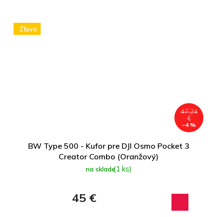
Zľava
47,24
€
–4 %
BW Type 500 - Kufor pre DJI Osmo Pocket 3
Creator Combo (Oranžový)
(1 ks)
na sklade
45 €