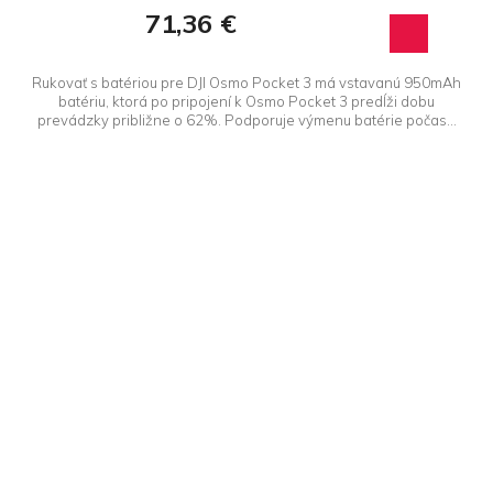
71,36 €
Rukovať s batériou pre DJI Osmo Pocket 3 má vstavanú 950mAh
batériu, ktorá po pripojení k Osmo Pocket 3 predĺži dobu
prevádzky približne o 62%. Podporuje výmenu batérie počas...