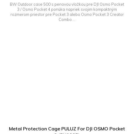
BW Outdoor.case 500 s penovou vložkou pre DJI Osmo Pocket
3 / Osmo Pocket 4 ponúka napriek svojim kompaktným
rozmerom priestor pre Pocket 3 alebo Osmo Pocket 3 Creator
Combo....
Metal Protection Cage PULUZ For DJI OSMO Pocket