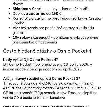
dovoz
Skladom v Senci
– osobný odber do 24 hodín
Doprava zadarmo od 150 €
Konzultácia zadarmo
pred kúpou (základ vs Creator
Combo)
Vlastný servis
pre pozáručné opravy a kalibráciu
gimbalu
10+ rokov skúseností
– pomôžeme vybrať správne
príslušenstvo a nastavenia
Často kladené otázky o Osmo Pocket 4
Kedy vyšiel DJI Osmo Pocket 4?
DJI Osmo Pocket 4 bol predstavený 16. apríla 2026. V
našom sklade v Senci je skladom od apríla 2026.
Aký je hlavný rozdiel oproti Osmo Pocket 3?
Tri zásadné upgrade: 4K/240 fps slow-motion (P3 mal
4K/120 fps), dynamický rozsah 14 stops (P3 mal 10), a 107
GB interná pamäť (P3 ju nemal). ActiveTrack sa zlepšil na
verziu 7.0 a audio je teraz 4-kanálové.
Oplatí sa upgrade z Osmo Pocket 3 na Pocket 4?