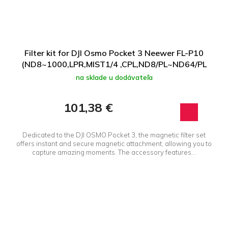
Filter kit for DJI Osmo Pocket 3 Neewer FL-P10
(ND8~1000,LPR,MIST1/4 ,CPL,ND8/PL~ND64/PL
na sklade u dodávateľa
101,38 €
Dedicated to the DJI OSMO Pocket 3, the magnetic filter set
offers instant and secure magnetic attachment, allowing you to
capture amazing moments. The accessory features...