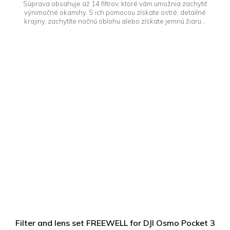
Súprava obsahuje až 14 filtrov, ktoré vám umožnia zachytiť
výnimočné okamihy. S ich pomocou získate ostré, detailné
krajiny, zachytíte nočnú oblohu alebo získate jemnú žiaru...
Filter and lens set FREEWELL for DJI Osmo Pocket 3