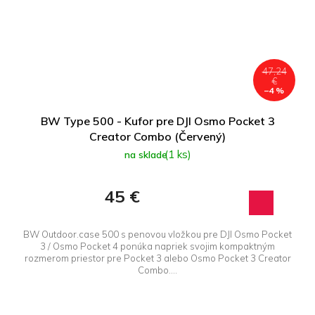
47,24
€
–4 %
BW Type 500 - Kufor pre DJI Osmo Pocket 3
Creator Combo (Červený)
(1 ks)
na sklade
45 €
BW Outdoor.case 500 s penovou vložkou pre DJI Osmo Pocket
3 / Osmo Pocket 4 ponúka napriek svojim kompaktným
rozmerom priestor pre Pocket 3 alebo Osmo Pocket 3 Creator
Combo....