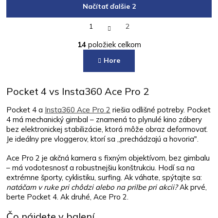
Načítať ďalšie 2
S
1
2
t
O
r
14
položiek celkom
á
v
n
l
Hore
k
á
o
d
v
a
a
Pocket 4 vs Insta360 Ace Pro 2
c
n
i
i
Pocket 4 a
Insta360 Ace Pro 2
riešia odlišné potreby. Pocket
e
e
4 má mechanický gimbal – znamená to plynulé kino zábery
p
r
bez elektronickej stabilizácie, ktorá môže obraz deformovať.
v
Je ideálny pre vloggerov, ktorí sa „prechádzajú a hovoria".
k
y
Ace Pro 2 je akčná kamera s fixným objektívom, bez gimbalu
v
– má vodotesnosť a robustnejšiu konštrukciu. Hodí sa na
ý
extrémne športy, cyklistiku, surfing. Ak váhate, spýtajte sa:
p
natáčam v ruke pri chôdzi alebo na prilbe pri akcii?
Ak prvé,
i
berte Pocket 4. Ak druhé, Ace Pro 2.
s
u
Čo nájdete v balení