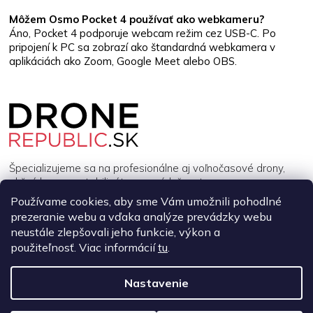
Môžem Osmo Pocket 4 používať ako webkameru?
Áno, Pocket 4 podporuje webcam režim cez USB-C. Po
pripojení k PC sa zobrazí ako štandardná webkamera v
aplikáciách ako Zoom, Google Meet alebo OBS.
Z
á
p
ä
t
i
Špecializujeme sa na profesionálne aj voľnočasové drony,
e
akčné kamery, stabilizátory a príslušenstvo.
Používame cookies, aby sme Vám umožnili pohodlné
prezeranie webu a vďaka analýze prevádzky webu
INFORMÁCIE
neustále zlepšovali jeho funkcie, výkon a
použiteľnosť. Viac informácií
tu
.
MÔJ ÚČET
Nastavenie
Copyright 2026
DroneRepublic.sk
. Všetky práva vyhradené.
Upraviť