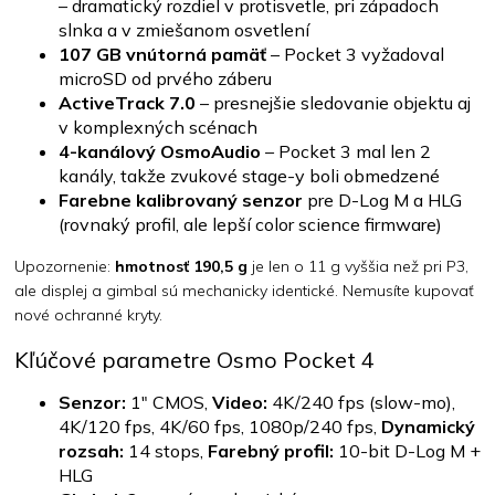
– dramatický rozdiel v protisvetle, pri západoch
slnka a v zmiešanom osvetlení
107 GB vnútorná pamäť
– Pocket 3 vyžadoval
microSD od prvého záberu
ActiveTrack 7.0
– presnejšie sledovanie objektu aj
v komplexných scénach
4-kanálový OsmoAudio
– Pocket 3 mal len 2
kanály, takže zvukové stage-y boli obmedzené
Farebne kalibrovaný senzor
pre D-Log M a HLG
(rovnaký profil, ale lepší color science firmware)
Upozornenie:
hmotnosť 190,5 g
je len o 11 g vyššia než pri P3,
ale displej a gimbal sú mechanicky identické. Nemusíte kupovať
nové ochranné kryty.
Kľúčové parametre Osmo Pocket 4
Senzor:
1" CMOS,
Video:
4K/240 fps (slow-mo),
4K/120 fps, 4K/60 fps, 1080p/240 fps,
Dynamický
rozsah:
14 stops,
Farebný profil:
10-bit D-Log M +
HLG