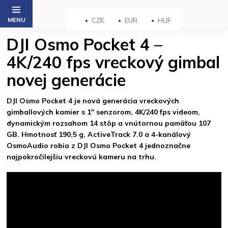
Prejsť
na
CZK
EUR
HUF
obsah
DJI Osmo Pocket 4 –
4K/240 fps vreckový gimbal
novej generácie
DJI Osmo Pocket 4 je nová generácia vreckových
gimballových kamier s 1" senzorom, 4K/240 fps videom,
dynamickým rozsahom 14 stôp a vnútornou pamäťou 107
GB. Hmotnosť 190,5 g, ActiveTrack 7.0 a 4-kanálový
OsmoAudio robia z DJI Osmo Pocket 4 jednoznačne
najpokročilejšiu vreckovú kameru na trhu.