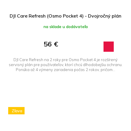
DJI Care Refresh (Osmo Pocket 4) - Dvojročný plán
na sklade u dodávateľa
56 €
DJI Care Refresh na 2 roky pre Osmo Pocket 4 je rozšírený
servisný plán pre používateľov, ktorí chcú dlhodobejšiu ochranu.
Ponúka až 4 výmeny zariadenia počas 2 rokov, pričom...
Zľava