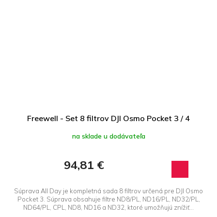
Freewell - Set 8 filtrov DJI Osmo Pocket 3 / 4
na sklade u dodávateľa
94,81 €
Súprava All Day je kompletná sada 8 filtrov určená pre DJI Osmo
Pocket 3. Súprava obsahuje filtre ND8/PL, ND16/PL, ND32/PL,
ND64/PL, CPL, ND8, ND16 a ND32, ktoré umožňujú znížiť...