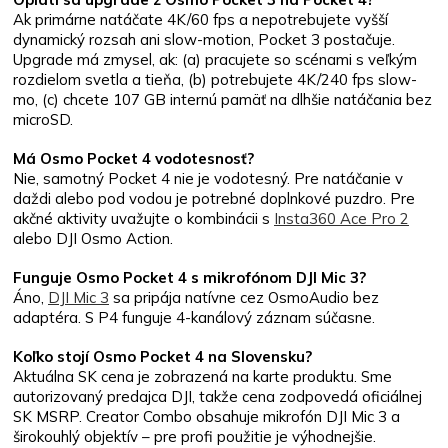
Ak primárne natáčate 4K/60 fps a nepotrebujete vyšší
dynamický rozsah ani slow-motion, Pocket 3 postačuje.
Upgrade má zmysel, ak: (a) pracujete so scénami s veľkým
rozdielom svetla a tieňa, (b) potrebujete 4K/240 fps slow-
mo, (c) chcete 107 GB internú pamäť na dlhšie natáčania bez
microSD.
Má Osmo Pocket 4 vodotesnosť?
Nie, samotný Pocket 4 nie je vodotesný. Pre natáčanie v
daždi alebo pod vodou je potrebné doplnkové puzdro. Pre
akčné aktivity uvažujte o kombinácii s
Insta360 Ace Pro 2
alebo DJI Osmo Action.
Funguje Osmo Pocket 4 s mikrofónom DJI Mic 3?
Áno,
DJI Mic 3
sa pripája natívne cez OsmoAudio bez
adaptéra. S P4 funguje 4-kanálový záznam súčasne.
Koľko stojí Osmo Pocket 4 na Slovensku?
Aktuálna SK cena je zobrazená na karte produktu. Sme
autorizovaný predajca DJI, takže cena zodpovedá oficiálnej
SK MSRP. Creator Combo obsahuje mikrofón DJI Mic 3 a
širokouhlý objektív – pre profi použitie je výhodnejšie.