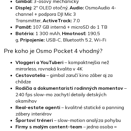
Gimbal:
3-osový mechanický
Displej:
2" OLED otočný,
Audio:
OsmoAudio 4-
channel + podpora DJI Mic 3
Transmitter,
ActiveTrack:
7.0
Pamäť:
107 GB interná + microSD do 1 TB
Batéria:
1 300 mAh,
Hmotnosť:
190,5
g,
Pripojenie:
USB-C, Bluetooth 5.2, Wi-Fi
Pre koho je Osmo Pocket 4 vhodný?
Vloggeri a YouTuberi
– kompaktnejšia než
mirrorless, rovnaká kvalita v 4K
Cestovatelia
– gimbal zaručí kino záber aj za
chôdze
Rodičia a dokumentaristi rodinných momentov
–
240 fps slow-mo zachytí detaily detských
okamihov
Real-estate agenti
– kvalitné statické a panning
zábery interiérov
Športoví tréneri
– slow-motion analýza pohybu
Firmy s malým content-team
– jedna osoba =