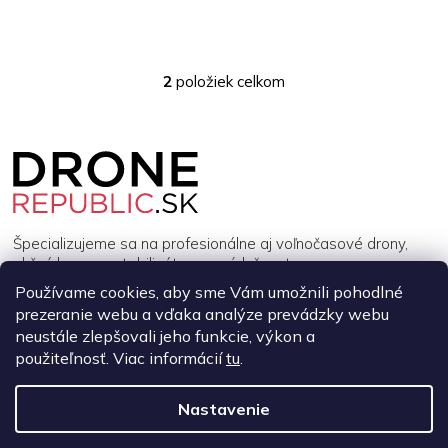
2
položiek celkom
O
v
l
Z
á
á
d
p
a
ä
c
t
i
i
e
Špecializujeme sa na profesionálne aj voľnočasové drony,
p
e
akčné kamery, stabilizátory a príslušenstvo.
r
Používame cookies, aby sme Vám umožnili pohodlné
v
prezeranie webu a vďaka analýze prevádzky webu
k
INFORMÁCIE
y
neustále zlepšovali jeho funkcie, výkon a
v
použiteľnosť. Viac informácií
tu
.
ý
MÔJ ÚČET
p
Nastavenie
i
s
Copyright 2026
DroneRepublic.sk
. Všetky práva vyhradené.
Upraviť