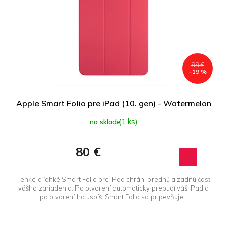
99 €
–19 %
Apple Smart Folio pre iPad (10. gen) - Watermelon
(1 ks)
na sklade
80 €
Tenké a ľahké Smart Folio pre iPad chráni prednú a zadnú časť
vášho zariadenia. Po otvorení automaticky prebudí váš iPad a
po otvorení ho uspíš. Smart Folio sa pripevňuje...