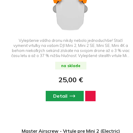
Vylepšenie vášho dronu nikdy nebolo jednoduchšie! Stačí
vymeniť vrtuľky na vašom DJI Mini 2, Mini 2 SE, Mini SE, Mini 4K a
behom niekoľkých sekúnd získate na svojom drone až o 3 % viac
času letu a až o 37 % nižšiu hlučnosť. Vylepšené stealth vrtule Mini
2 ďalej poskytujú vylepšený výkon v režime Šport, lety vo vysokej
nadmorskej výške, lepšiu odolnosť a viditeľnosť spolu s
na sklade
bezkonkurenčnými výkonovými vlastnosťami. DroneRepublic.sk je
výhradným dovozcom a predajcom značky Master Airscrew na
25,00 €
Slovensku.
Detail
Master Airscrew - Vrtule pre Mini 2 (Electric)