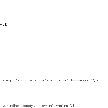
vis DJI
e tie najlepšie snímky, na ktoré ste zameraní. Upozornenie: Výkon
 * Nominálne hodnoty v porovnaní s vrtuľami DJI.