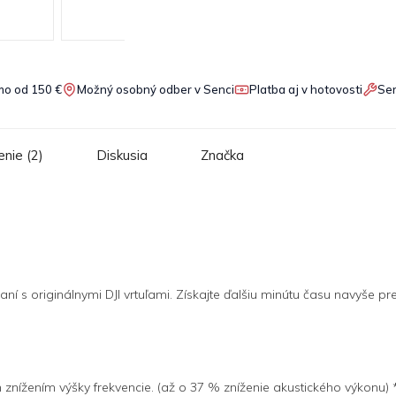
o od 150 €
Možný osobný odber v Senci
Platba aj v hotovosti
Ser
nie (2)
Diskusia
Značka
ní s originálnymi DJI vrtuľami. Získajte ďalšiu minútu času navyše pr
m znížením výšky frekvencie. (až o 37 % zníženie akustického výkonu)