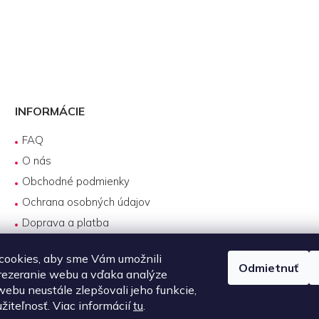
INFORMÁCIE
FAQ
O nás
Obchodné podmienky
Ochrana osobných údajov
Doprava a platba
Reklamácie
cookies, aby sme Vám umožnili
Servis produktov DJI
Odmietnuť
rezeranie webu a vďaka analýze
Návody na používanie
ebu neustále zlepšovali jeho funkcie,
Požičovňa produktov
žiteľnosť. Viac informácií
tu
.