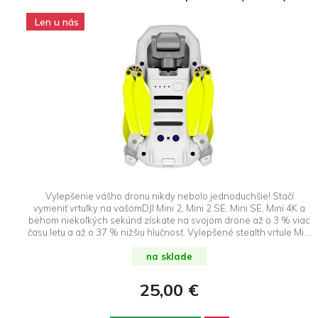
Len u nás
Vylepšenie vášho dronu nikdy nebolo jednoduchšie! Stačí
vymeniť vrtuľky na vašomDJI Mini 2, Mini 2 SE, Mini SE, Mini 4K a
behom niekoľkých sekúnd získate na svojom drone až o 3 % viac
času letu a až o 37 % nižšiu hlučnosť. Vylepšené stealth vrtule Mini
2 ďalej poskytujú vylepšený výkon v režime Šport, lety vo vysokej
nadmorskej výške, lepšiu odolnosť a viditeľnosť spolu s
na sklade
bezkonkurenčnými výkonovými vlastnosťami. DroneRepublic.sk je
výhradným dovozcom a predajcom značky Master Airscrew na
25,00 €
Slovensku.