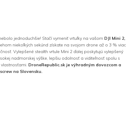
nebolo jednoduchšie! Stačí vymeniť vrtuľky na vašom
DJI Mini 2,
ehom niekoľkých sekúnd získate na svojom drone až o 3 % viac
učnosť. Vylepšené stealth vrtule Mini 2 ďalej poskytujú vylepšený
ysokej nadmorskej výške, lepšiu odolnosť a viditeľnosť spolu s
vlastnosťami.
DroneRepublic.sk je výhradným dovozcom a
screw na Slovensku.