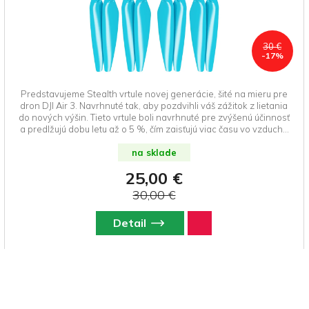
30 €
-17%
Predstavujeme Stealth vrtule novej generácie, šité na mieru pre
dron DJI Air 3. Navrhnuté tak, aby pozdvihli váš zážitok z lietania
do nových výšin. Tieto vrtule boli navrhnuté pre zvýšenú účinnosť
a predlžujú dobu letu až o 5 %, čím zaisťujú viac času vo vzduchu
na zachytenie tých dokonalých záberov. Okrem výkonu ponúkajú
prepracované vrtule aj harmonický a príjemný zvukový vzor, ktorý
na sklade
minimalizuje rušenie hluku pri zachovaní optimálneho ťahu. Je
25,00 €
pozoruhodné, že ich žiarivé farby nielen dodávajú nádych
elegancie, ale zaisťujú aj bezproblémové rozpoznanie vášho
30,00 €
dronu oproti rozľahlej oblohe. Pozdvihnite svoje lety s vylepšenou
efektivitou, akustikou a viditeľnosťou, to všetko s novými
Detail
modernizovanými vrtuľami pre DJI Air 3 od Master Airscrew.
Vhodné aj pre DJI Air 3S.