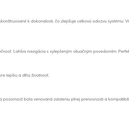
skonštruované k dokonalosti, čo zlepšuje celkovú odozvu systému. Vrt
zpečnosť. Ľahšia navigácia s vylepšeným situačným povedomím. Perfekt
e lepšiu a dlhú životnosť.
na pozornosť bola venovaná zaisteniu plnej prenosnosti a kompatibili