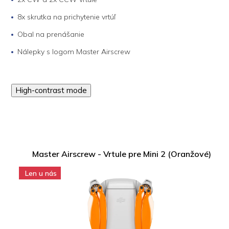
8x skrutka na prichytenie vrtúľ
Obal na prenášanie
Nálepky s logom Master Airscrew
High-contrast mode
Master Airscrew - Vrtule pre Mini 2 (Oranžové)
Len u nás