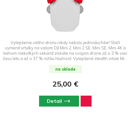
Vylepšenie vášho dronu nikdy nebolo jednoduchšie! Stačí
vymeniť vrtuľky na vašom DJI Mini 2, Mini 2 SE, Mini SE, Mini 4K a
behom niekoľkých sekúnd získate na svojom drone až o 3 % viac
času letu a až o 37 % nižšiu hlučnosť. Vylepšené stealth vrtule Mini
2 ďalej poskytujú vylepšený výkon v režime Šport, lety vo vysokej
nadmorskej výške, lepšiu odolnosť a viditeľnosť spolu s
na sklade
bezkonkurenčnými výkonovými vlastnosťami. DroneRepublic.sk je
výhradným dovozcom a predajcom značky Master Airscrew na
25,00 €
Slovensku.
Detail