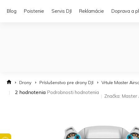
Prejsť
na
Blog
Poistenie
Servis DJI
Reklamácie
Doprava a p
obsah
Drony
Príslušenstvo pre drony DJI
Vrtule Master Airs
Priemerné
2 hodnotenia
Podrobnosti hodnotenia
Značka:
Master 
hodnotenie
produktu
je
5,0
z 5
hviezdičiek.