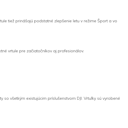
ule tiež prinášajú podstatné zlepšenie letu v režime Šport a vo
né vrtule pre začiatočníkov aj profesionálov.
ty so všetkým existujúcim príslušenstvom DJI. Vrtuľky sú vyrobené