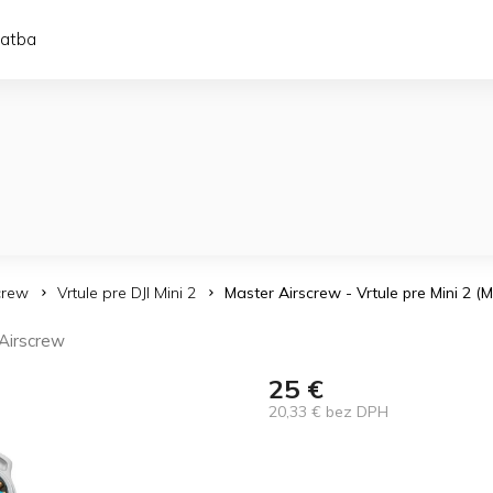
latba
crew
Vrtule pre DJI Mini 2
Master Airscrew - Vrtule pre Mini 2 (
Airscrew
25 €
20,33 € bez DPH
Jednotková
cena: