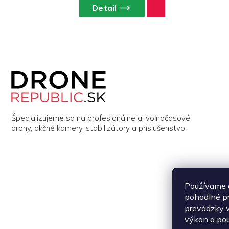
Detail
Z
á
p
ä
t
i
Špecializujeme sa na profesionálne aj voľnočasové
e
drony, akčné kamery, stabilizátory a príslušenstvo.
Používame 
pohodlné p
prevádzky w
výkon a pou