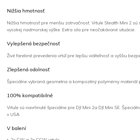
Nižšia hmotnosť
Nižšia hmotnosť pre menšiu zotrvačnosť. Vrtule Stealth Mini 2 sú 
vysokej nadmorskej výške. Extra sila pre neočakávané situácie.
Vylepšená bezpečnosť
Živé farebné prevedenia vrtúľ pre lepšiu viditeľnosť a vyššiu be
Zlepšená odolnosť
Špeciálne vybraná geometria a kompozitný polymérny materiál pr
100% kompatibilné
Vrtule sú navrhnuté špeciálne pre DJI Mini 2
a DJI Mini SE. Špeciál
v USA.
V balení
2x CW a 2x CCW vrtule