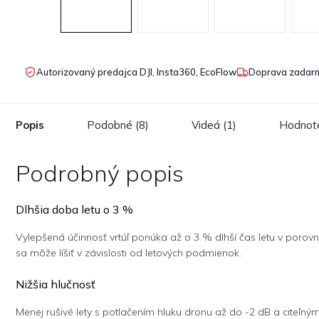
Autorizovaný predajca DJI, Insta360, EcoFlow
Doprava zadarm
Popis
Podobné (8)
Videá (1)
Hodnote
Podrobný popis
Dlhšia doba letu o 3 %
Vylepšená účinnosť vrtúľ ponúka až o 3 % dlhší čas letu v porovna
sa môže líšiť v závislosti od letových podmienok.
Nižšia hlučnosť
Menej rušivé lety s potlačením hluku dronu až do -2 dB a citeľný