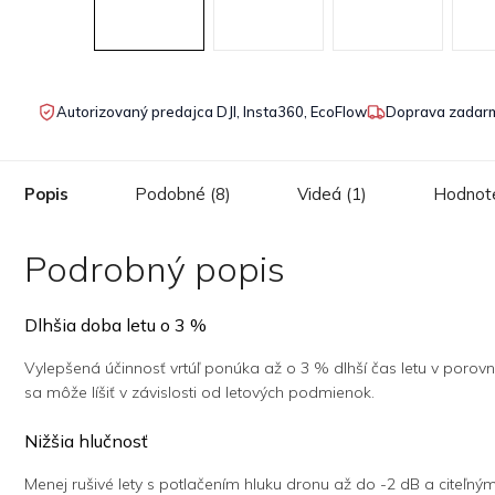
Autorizovaný predajca DJI, Insta360, EcoFlow
Doprava zadarm
Popis
Podobné (8)
Videá (1)
Hodnote
Podrobný popis
Dlhšia doba letu o 3 %
Vylepšená účinnosť vrtúľ ponúka až o 3 % dlhší čas letu v porovna
sa môže líšiť v závislosti od letových podmienok.
Nižšia hlučnosť
Menej rušivé lety s potlačením hluku dronu až do -2 dB a citeľný