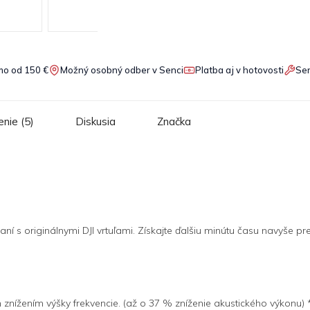
o od 150 €
Možný osobný odber v Senci
Platba aj v hotovosti
Ser
nie (5)
Diskusia
Značka
ní s originálnymi DJI vrtuľami. Získajte ďalšiu minútu času navyše pr
m znížením výšky frekvencie. (až o 37 % zníženie akustického výkonu)