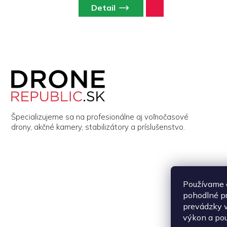
Detail
Z
á
p
ä
t
i
Špecializujeme sa na profesionálne aj voľnočasové
e
drony, akčné kamery, stabilizátory a príslušenstvo.
Používame 
pohodlné p
prevádzky w
výkon a pou