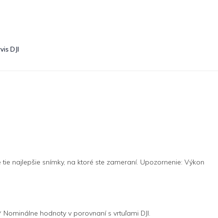
vis DJI
e tie najlepšie snímky, na ktoré ste zameraní. Upozornenie: Výkon
 * Nominálne hodnoty v porovnaní s vrtuľami DJI.