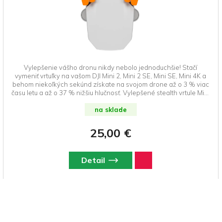
Vylepšenie vášho dronu nikdy nebolo jednoduchšie! Stačí
vymeniť vrtuľky na vašom DJI Mini 2, Mini 2 SE, Mini SE, Mini 4K a
behom niekoľkých sekúnd získate na svojom drone až o 3 % viac
času letu a až o 37 % nižšiu hlučnosť. Vylepšené stealth vrtule Mini
2 ďalej poskytujú vylepšený výkon v režime Šport, lety vo vysokej
nadmorskej výške, lepšiu odolnosť a viditeľnosť spolu s
na sklade
bezkonkurenčnými výkonovými vlastnosťami. DroneRepublic.sk je
výhradným dovozcom a predajcom značky Master Airscrew na
25,00 €
Slovensku.
Detail