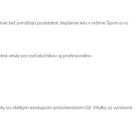
ule tiež prinášajú podstatné zlepšenie letu v režime Šport a vo
né vrtule pre začiatočníkov aj profesionálov.
ity so všetkým existujúcim príslušenstvom DJI. Vrtuľky sú vyrobené