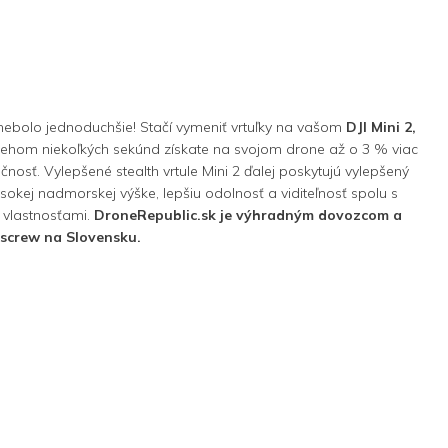
nebolo jednoduchšie! Stačí vymeniť vrtuľky na vašom
DJI Mini 2,
ehom niekoľkých sekúnd získate na svojom drone až o 3 % viac
učnosť. Vylepšené stealth vrtule Mini 2 ďalej poskytujú vylepšený
ysokej nadmorskej výške, lepšiu odolnosť a viditeľnosť spolu s
vlastnosťami.
DroneRepublic.sk je výhradným dovozcom a
screw na Slovensku.