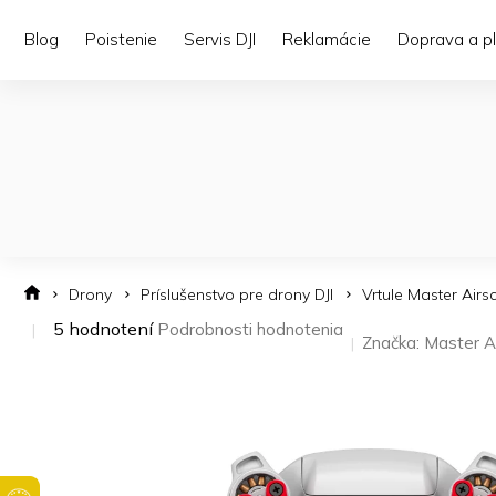
Prejsť
na
Blog
Poistenie
Servis DJI
Reklamácie
Doprava a p
obsah
Drony
Príslušenstvo pre drony DJI
Vrtule Master Airs
Priemerné
5 hodnotení
Podrobnosti hodnotenia
Značka:
Master A
hodnotenie
produktu
je
4,8
z 5
hviezdičiek.