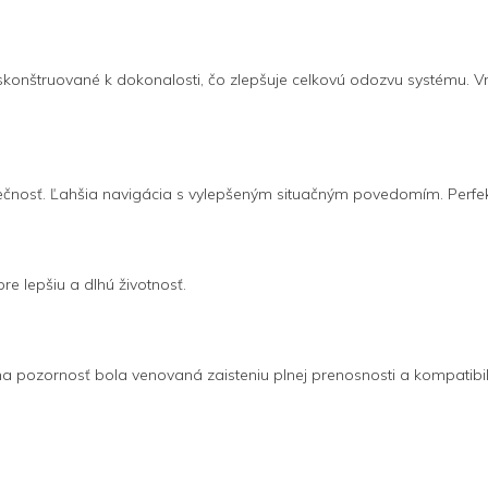
skonštruované k dokonalosti, čo zlepšuje celkovú odozvu systému. Vrt
zpečnosť. Ľahšia navigácia s vylepšeným situačným povedomím. Perfekt
e lepšiu a dlhú životnosť.
álna pozornosť bola venovaná zaisteniu plnej prenosnosti a kompatibil