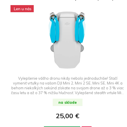
Len u nás
Vylepšenie vášho dronu nikdy nebolo jednoduchšie! Stačí
vymeniť vrtuľky na vašom DJI Mini 2, Mini 2 SE, Mini SE, Mini 4K a
behom niekoľkých sekúnd získate na svojom drone až o 3 % viac
času letu a až o 37 % nižšiu hlučnosť. Vylepšené stealth vrtule Mini
2 ďalej poskytujú vylepšený výkon v režime Šport, lety vo vysokej
nadmorskej výške, lepšiu odolnosť a viditeľnosť spolu s
na sklade
bezkonkurenčnými výkonovými vlastnosťami. DroneRepublic.sk je
výhradným dovozcom a predajcom značky Master Airscrew na
25,00 €
Slovensku.