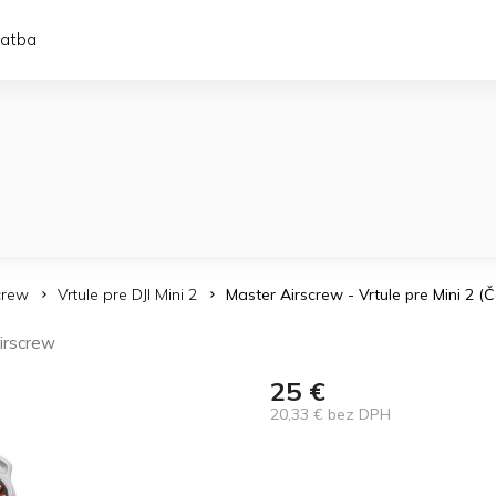
latba
crew
Vrtule pre DJI Mini 2
Master Airscrew - Vrtule pre Mini 2 (
irscrew
25 €
20,33 € bez DPH
Jednotková
cena: