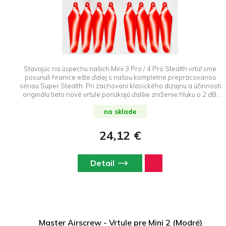
Stavajúc na úspechu našich Mini 3 Pro / 4 Pro Stealth vrtúľ sme
posunuli hranice ešte ďalej s našou kompletne prepracovanou
sériou Super Stealth. Pri zachovaní klasického dizajnu a účinnosti
originálu tieto nové vrtule ponúkajú ďalšie zníženie hluku o 2 dB,
čím dolaďujú váš dron DJI Mini 4 Pro / Mini 3 Pro pre ešte tichšiu
prevádzku. Vrtule Super Stealth naďalej poskytujú vynikajúci
na sklade
letový výkon, lepšiu ovládateľnosť a bezpečnosť, a to všetko pri
ďalšom znížení emisií hluku pre diskrétnejší zážitok z lietania. Tieto
24,12 €
vrtule, ktoré sú ideálne pre tých, ktorí oceňujú rovnováhu výkonu a
jemnosti, vylepšujú schopnosti vášho dronu tým správnym
dotykom všetkého. Produkt je vyrobený v USA. DroneRepublic.sk
Detail
je výhradným dovozcom a predajcom značky Master Airscrew na
Slovensku.
Master Airscrew - Vrtule pre Mini 2 (Modré)