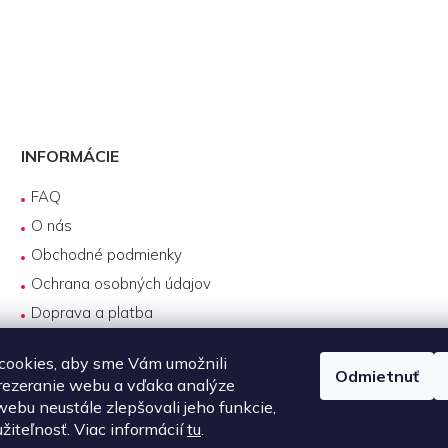
INFORMÁCIE
FAQ
O nás
Obchodné podmienky
Ochrana osobných údajov
Doprava a platba
Reklamácie
cookies, aby sme Vám umožnili
Servis produktov DJI
Odmietnuť
rezeranie webu a vďaka analýze
Návody na používanie
ebu neustále zlepšovali jeho funkcie,
Požičovňa produktov
žiteľnosť. Viac informácií
tu
.