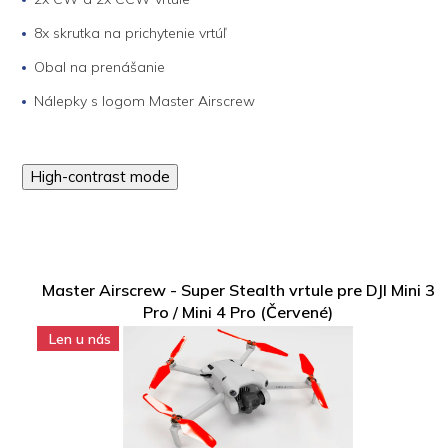
8x skrutka na prichytenie vrtúľ
Obal na prenášanie
Nálepky s logom Master Airscrew
High-contrast mode
Master Airscrew - Super Stealth vrtule pre DJI Mini 3
Pro / Mini 4 Pro (Červené)
Len u nás