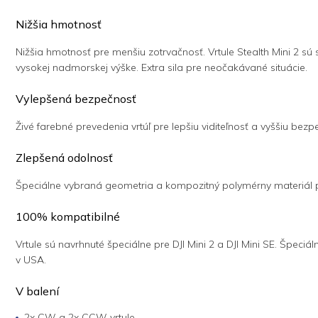
Nižšia hmotnosť
Nižšia hmotnosť pre menšiu zotrvačnosť. Vrtule Stealth Mini 2 sú 
vysokej nadmorskej výške. Extra sila pre neočakávané situácie.
Vylepšená bezpečnosť
Živé farebné prevedenia vrtúľ pre lepšiu viditeľnosť a vyššiu be
Zlepšená odolnosť
Špeciálne vybraná geometria a kompozitný polymérny materiál pr
100% kompatibilné
Vrtule sú navrhnuté špeciálne pre DJI Mini 2 a DJI Mini SE. Špeci
v USA.
V balení
2x CW a 2x CCW vrtule