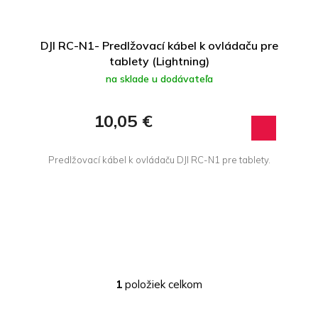
u
v
k
t
DJI RC-N1- Predlžovací kábel k ovládaču pre
o
tablety (Lightning)
v
na sklade u dodávateľa
10,05 €
Predlžovací kábel k ovládaču DJI RC-N1 pre tablety.
1
položiek celkom
O
v
l