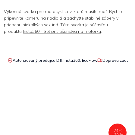
Výkonná svorka pre motocyklistov, ktorú musíte mať. Rýchlo
pripevnite kameru na riadidlá a zachyťte stabilné zábery v
priebehu niekoľkých sekúnd. Táto svorka je súčasťou
produktu
Insta360 - Set príslušenstva na motorku
.
Autorizovaný predajca DJI, Insta360, EcoFlow
Doprava zadarmo
24 €
–20 %