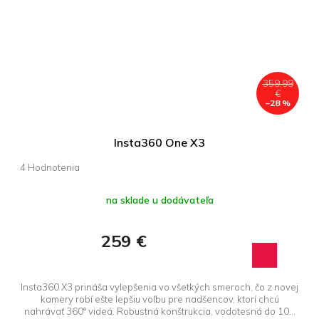
359,99
€
–28 %
Insta360 One X3
Priemerné
hodnotenie
produktu
na sklade u dodávateľa
je
5,0
259 €
z 5
hviezdičiek.
Insta360 X3 prináša vylepšenia vo všetkých smeroch, čo z novej
kamery robí ešte lepšiu voľbu pre nadšencov, ktorí chcú
nahrávať 360° videá. Robustná konštrukcia, vodotesná do 10...