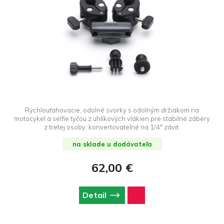
Rýchlouťahovacie, odolné svorky s odolným držiakom na
motocykel a selfie tyčou z uhlíkových vlákien pre stabilné zábery
z tretej osoby; konvertovateľné na 1/4" závit.
na sklade u dodávateľa
62,00 €
Detail