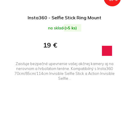
Insta360 - Selfie Stick Ring Mount
na sklade
(>5 ks)
19 €
Zaisťuje bezpečné upevnenie vašej akčnej kamery aj na
nerovnom a hrboľatom teréne. Kompatibilný s Insta360
70cm/85cm/114cm Invisible Selfie Stick a Action Invisible
Selfie...