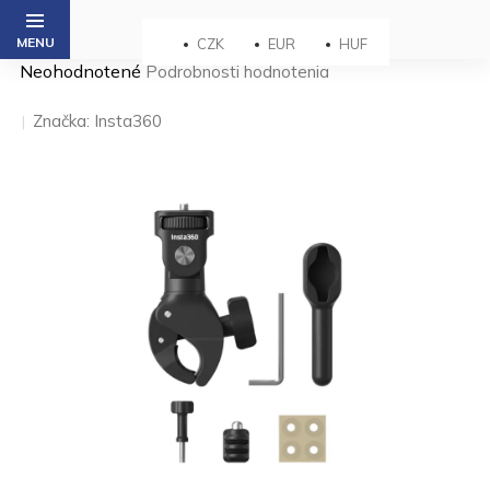
Prejsť
na
CZK
EUR
HUF
obsah
Priemerné
Neohodnotené
Podrobnosti hodnotenia
hodnotenie
produktu
Značka:
Insta360
je
0,0
z 5
hviezdičiek.