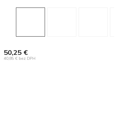
50,25 €
40,85 € bez DPH
Jednotková
cena: