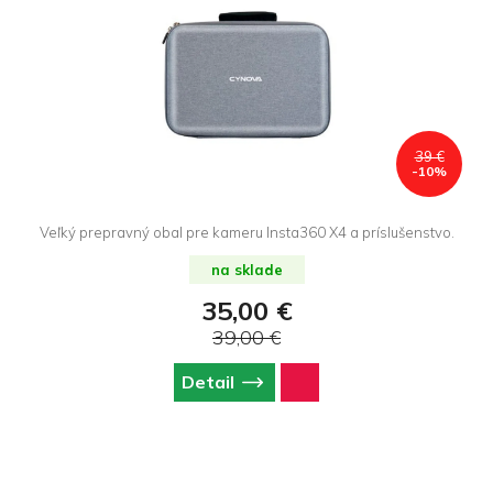
39 €
-10%
Veľký prepravný obal pre kameru Insta360 X4 a príslušenstvo.
na sklade
35,00 €
39,00 €
Detail
Z