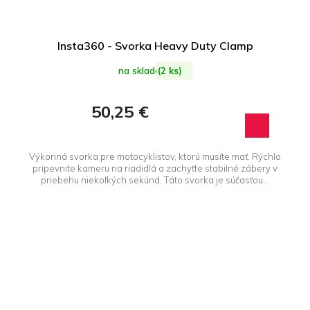
Insta360 - Svorka Heavy Duty Clamp
na sklade
(2 ks)
50,25 €
Výkonná svorka pre motocyklistov, ktorú musíte mať. Rýchlo
pripevnite kameru na riadidlá a zachyťte stabilné zábery v
priebehu niekoľkých sekúnd. Táto svorka je súčasťou...