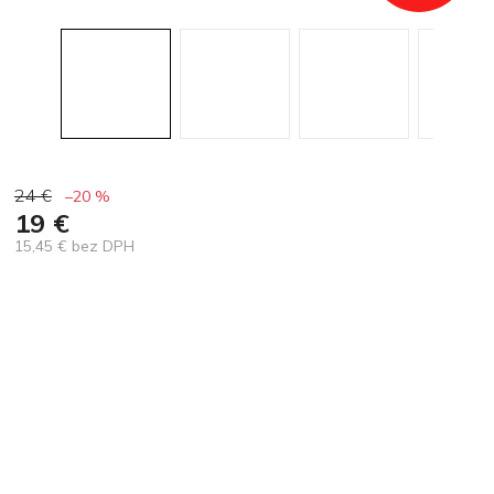
24 €
–20 %
19 €
15,45 € bez DPH
Jednotková
cena: