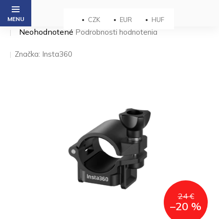
Prejsť
na
CZK
EUR
HUF
obsah
Priemerné
Neohodnotené
Podrobnosti hodnotenia
hodnotenie
produktu
Značka:
Insta360
je
0,0
z 5
hviezdičiek.
24 €
–20 %