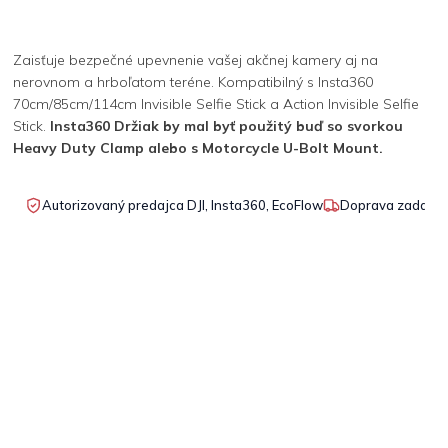
Zaisťuje bezpečné upevnenie vašej akčnej kamery aj na
nerovnom a hrboľatom teréne. Kompatibilný s Insta360
70cm/85cm/114cm Invisible Selfie Stick a Action Invisible Selfie
Stick.
Insta360 Držiak by mal byť použitý buď so svorkou
Heavy Duty Clamp alebo s Motorcycle U-Bolt Mount.
Autorizovaný predajca DJI, Insta360, EcoFlow
Doprava zadarmo