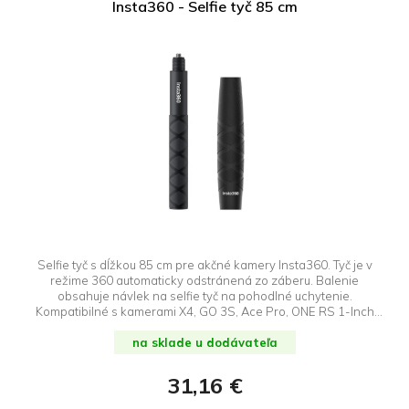
Insta360 - Selfie tyč 85 cm
Selfie tyč s dĺžkou 85 cm pre akčné kamery Insta360. Tyč je v
režime 360 ​​automaticky odstránená zo záberu. Balenie
obsahuje návlek na selfie tyč na pohodlné uchytenie.
Kompatibilné s kamerami X4, GO 3S, Ace Pro, ONE RS 1-Inch
360 Edition ONE RS (Twin/4K), One X2.
na sklade u dodávateľa
31,16 €