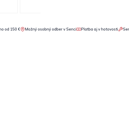
o od 150 €
Možný osobný odber v Senci
Platba aj v hotovosti
Ser