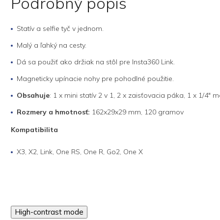
Podrobný popis
Statív a selfie tyč v jednom.
Malý a ľahký na cesty.
Dá sa použiť ako držiak na stôl pre Insta360 Link.
Magneticky upínacie nohy pre pohodlné použitie.
Obsahuje
: 1 x mini statív 2 v 1, 2 x zaisťovacia páka, 1 x 1/4
Rozmery a hmotnosť:
162x29x29 mm, 120 gramov
Kompatibilita
X3, X2, Link, One RS, One R, Go2, One X
High-contrast mode