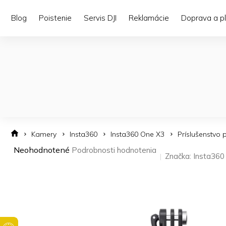
Prejsť
na
Blog
Poistenie
Servis DJI
Reklamácie
Doprava a p
obsah
Kamery
Insta360
Insta360 One X3
Príslušenstvo 
Priemerné
Neohodnotené
Podrobnosti hodnotenia
Značka:
Insta360
hodnotenie
produktu
je
0,0
z 5
hviezdičiek.