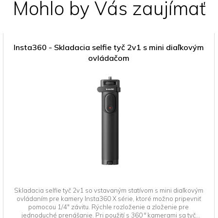
Mohlo by Vás zaujímať
Insta360 - Skladacia selfie tyč 2v1 s mini diaľkovým
ovládačom
Skladacia selfie tyč 2v1 so vstavaným statívom s mini diaľkovým
ovládaním pre kamery Insta360 X série, ktoré možno pripevniť
pomocou 1/4" závitu. Rýchle rozloženie a zloženie pre
jednoduché prenášanie. Pri použití s ​​360 ° kamerami sa tyč