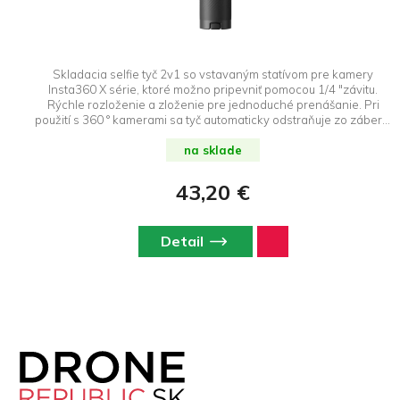
Skladacia selfie tyč 2v1 so vstavaným statívom pre kamery
Insta360 X série, ktoré možno pripevniť pomocou 1/4 "závitu.
Rýchle rozloženie a zloženie pre jednoduché prenášanie. Pri
použití s ​​360 ° kamerami sa tyč automaticky odstraňuje zo záberu.
Dĺžka v zloženom stave 16,6 cm, dĺžka.
na sklade
43,20 €
Detail
Z
á
p
ä
t