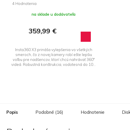
Priemerné
hodnotenie
na sklade u dodávateľa
produktu
je
5,0
359,99 €
z 5
hviezdičiek.
Insta360 X3 prináša vylepšenia vo všetkých
smeroch, čo z novej kamery robí ešte lepšiu
voľbu pre nadšencov, ktorí chcú nahrávať 360°
videá. Robustná konštrukcia, vodotesná do 10...
Popis
Podobné (16)
Hodnotenie
Dis