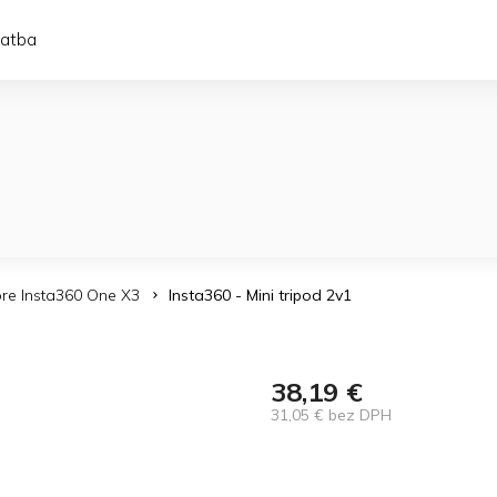
latba
pre Insta360 One X3
Insta360 - Mini tripod 2v1
38,19 €
31,05 € bez DPH
Jednotková
cena: