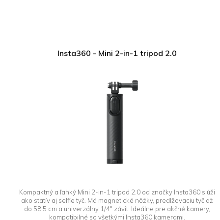
Insta360 - Mini 2-in-1 tripod 2.0
Kompaktný a ľahký Mini 2-in-1 tripod 2.0 od značky Insta360 slúži
ako statív aj selfie tyč. Má magnetické nôžky, predlžovaciu tyč až
do 58,5 cm a univerzálny 1/4″ závit. Ideálne pre akčné kamery,
kompatibilné so všetkými Insta360 kamerami.