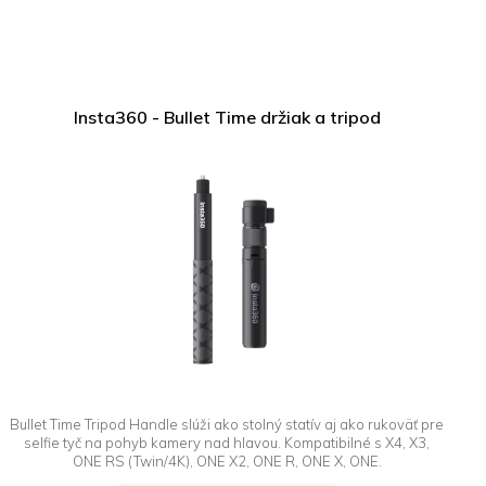
Insta360 - Bullet Time držiak a tripod
Bullet Time Tripod Handle slúži ako stolný statív aj ako rukoväť pre
selfie tyč na pohyb kamery nad hlavou. Kompatibilné s X4, X3,
ONE RS (Twin/4K), ONE X2, ONE R, ONE X, ONE.