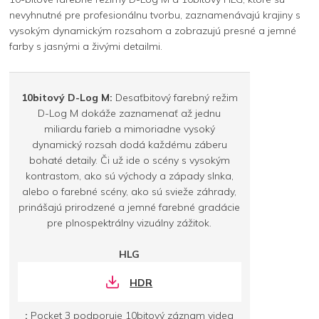
nevyhnutné pre profesionálnu tvorbu, zaznamenávajú krajiny s
vysokým dynamickým rozsahom a zobrazujú presné a jemné
farby s jasnými a živými detailmi.
10bitový D-Log M:
Desaťbitový farebný režim
D-Log M dokáže zaznamenať až jednu
miliardu farieb a mimoriadne vysoký
dynamický rozsah dodá každému záberu
bohaté detaily. Či už ide o scény s vysokým
kontrastom, ako sú východy a západy slnka,
alebo o farebné scény, ako sú svieže záhrady,
prinášajú prirodzené a jemné farebné gradácie
pre plnospektrálny vizuálny zážitok.
HLG
HDR
:
Pocket 3 podporuje 10bitový záznam videa