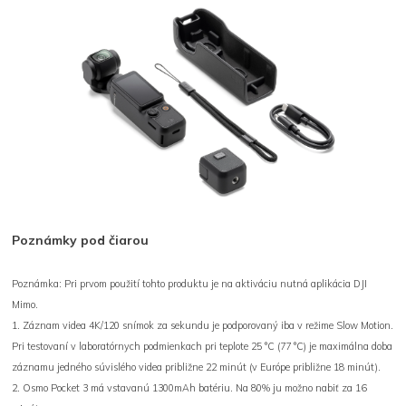
Poznámky pod čiarou
Poznámka: Pri prvom použití tohto produktu je na aktiváciu nutná aplikácia DJI
Mimo.
1. Záznam videa 4K/120 snímok za sekundu je podporovaný iba v režime Slow Motion.
Pri testovaní v laboratórnych podmienkach pri teplote 25 °C (77 °C) je maximálna doba
záznamu jedného súvislého videa približne 22 minút (v Európe približne 18 minút).
2. Osmo Pocket 3 má vstavanú 1300mAh batériu. Na 80% ju možno nabiť za 16