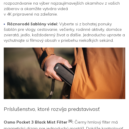
rozpoznávanie na výber najzaujímavejších okamihov z vašich
záberov a okamžite vytvára videá
v 4K pripravené na zdieľanie.
Rôznorodé šablóny videí:
Vyberte si z bohatej ponuky
šablón pre vlogy, cestovanie, večierky, rodinné aktivity, domáce
zvieratá, jedlo, každodenný život a ďalšie. Jednoducho upravte a
vychutnajte si filmový obsah v priebehu niekoľkých sekúnd.
Príslušenstvo, ktoré rozvíja predstavivosť
[6]
Osmo Pocket 3 Black Mist Filter
:
Čierny hmlový filter má
magnetický dizajn pre jednoduchú montáž. Dokáže kontrolovať