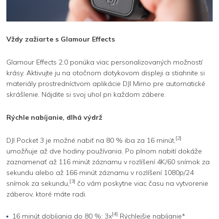
Vždy zažiarte s Glamour Effects
Glamour Effects 2.0 ponúka viac personalizovaných možností
krásy. Aktivujte ju na otočnom dotykovom displeji a stiahnite si
materiály prostredníctvom aplikácie DJI Mimo pre automatické
skrášlenie. Nájdite si svoj uhol pri každom zábere.
Rýchle nabíjanie, dlhá výdrž
[2]
DJI Pocket 3 je možné nabiť na 80 % iba za 16 minút,
umožňuje až dve hodiny používania. Po plnom nabití dokáže
zaznamenať až 116 minút záznamu v rozlíšení 4K/60 snímok za
sekundu alebo až 166 minút záznamu v rozlíšení 1080p/24
[3]
snímok za sekundu,
čo vám poskytne viac času na vytvorenie
záberov, ktoré máte radi.
[4]
16 minút dobíjania do 80 %: 3x
Rýchlejšie nabíjanie*