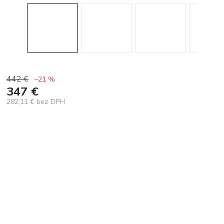
442 €
–21 %
347 €
282,11 € bez DPH
Jednotková
cena: