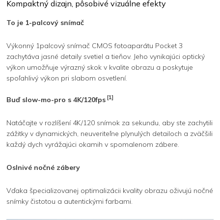
Kompaktný dizajn, pôsobivé vizuálne efekty
To je 1-palcový snímač
Výkonný 1palcový snímač CMOS fotoaparátu Pocket 3
zachytáva jasné detaily svetiel a tieňov. Jeho vynikajúci optický
výkon umožňuje výrazný skok v kvalite obrazu a poskytuje
spoľahlivý výkon pri slabom osvetlení.
[1]
Buď slow-mo-pro s 4K/120fps
Natáčajte v rozlíšení 4K/120 snímok za sekundu, aby ste zachytili
zážitky v dynamických, neuveriteľne plynulých detailoch a zväčšili
každý dych vyrážajúci okamih v spomalenom zábere.
Oslnivé nočné zábery
Vďaka špecializovanej optimalizácii kvality obrazu oživujú nočné
snímky čistotou a autentickými farbami.