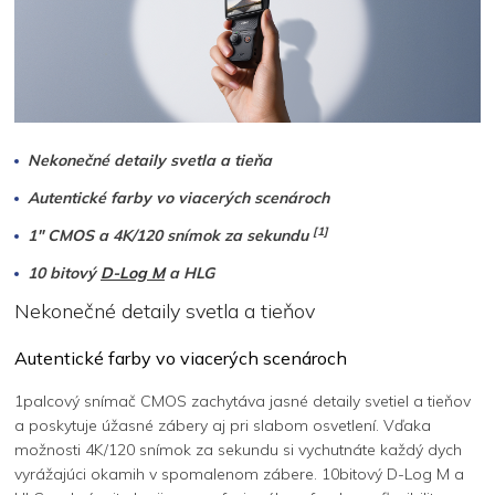
Nekonečné detaily svetla a tieňa
Autentické farby vo viacerých scenároch
[1]
1" CMOS a 4K/120 snímok za sekundu
10 bitový
D-Log M
a HLG
Nekonečné detaily svetla a tieňov
Autentické farby vo viacerých scenároch
1palcový snímač CMOS zachytáva jasné detaily svetiel a tieňov
a poskytuje úžasné zábery aj pri slabom osvetlení. Vďaka
možnosti 4K/120 snímok za sekundu si vychutnáte každý dych
vyrážajúci okamih v spomalenom zábere. 10bitový D-Log M a