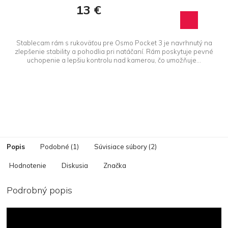
13 €
Stablecam rám s rukoväťou pre Osmo Pocket 3 je navrhnutý na
zlepšenie stability a pohodlia pri natáčaní. Rám poskytuje pevné
uchopenie a lepšiu kontrolu nad kamerou, čo umožňuje...
Popis
Podobné (1)
Súvisiace súbory (2)
Hodnotenie
Diskusia
Značka
Podrobný popis