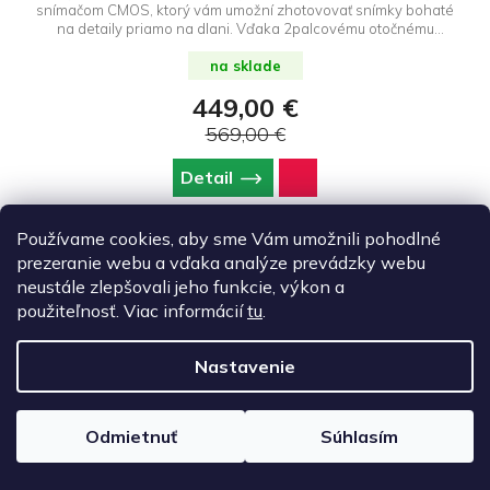
snímačom CMOS, ktorý vám umožní zhotovovať snímky bohaté
na detaily priamo na dlani. Vďaka 2palcovému otočnému
dotykovému displeju a plnopixelovému rýchlemu ostreniu
môžete prejsť do horizontálnej alebo vertikálnej polohy a získať
na sklade
presnejší prehľad a kontrolu. Vďaka rozlíšeniu 4K/120 snímok za
449,00 €
sekundu, trojosovej mechanickej stabilizácii a radu
inteligentných funkcií je Pocket 3 pripravený na každý pohyblivý
569,00 €
okamih. Verzia Creator Combo s rozšíreným príslušenstvom,
vrátané nového DJI Mic 2.
Detail
Používame cookies, aby sme Vám umožnili pohodlné
prezeranie webu a vďaka analýze prevádzky webu
neustále zlepšovali jeho funkcie, výkon a
DJI Osmo Action 6 Standard Combo
použiteľnosť. Viac informácií
tu
.
Nastavenie
Odmietnuť
Súhlasím