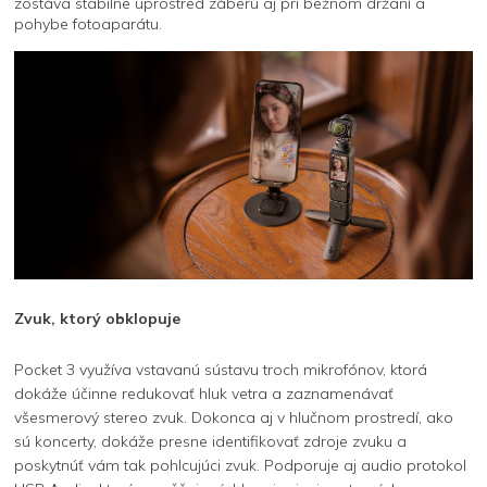
zostáva stabilne uprostred záberu aj pri bežnom držaní a
pohybe fotoaparátu.
Zvuk, ktorý obklopuje
Pocket 3 využíva vstavanú sústavu troch mikrofónov, ktorá
dokáže účinne redukovať hluk vetra a zaznamenávať
všesmerový stereo zvuk. Dokonca aj v hlučnom prostredí, ako
sú koncerty, dokáže presne identifikovať zdroje zvuku a
poskytnúť vám tak pohlcujúci zvuk. Podporuje aj audio protokol