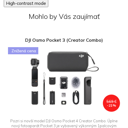
High-contrast mode
Mohlo by Vás zaujímať
DJI Osmo Pocket 3 (Creator Combo)
Znížená cena
569 €
-21%
Pozri si novší model DJI Osmo Pocket 4 Creator Combo. Úplne
nový fotoaparát Pocket 3 je vybavený výkonným 1palcovým