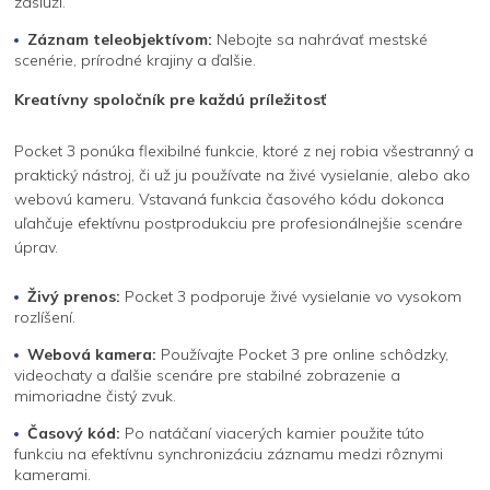
zaslúži.
Záznam teleobjektívom:
Nebojte sa nahrávať mestské
scenérie, prírodné krajiny a ďalšie.
Kreatívny spoločník pre každú príležitosť
Pocket 3 ponúka flexibilné funkcie, ktoré z nej robia všestranný a
praktický nástroj, či už ju používate na živé vysielanie, alebo ako
webovú kameru. Vstavaná funkcia časového kódu dokonca
uľahčuje efektívnu postprodukciu pre profesionálnejšie scenáre
úprav.
Živý prenos:
Pocket 3 podporuje živé vysielanie vo vysokom
rozlíšení.
Webová kamera:
Používajte Pocket 3 pre online schôdzky,
videochaty a ďalšie scenáre pre stabilné zobrazenie a
mimoriadne čistý zvuk.
Časový kód:
Po natáčaní viacerých kamier použite túto
funkciu na efektívnu synchronizáciu záznamu medzi rôznymi
kamerami.