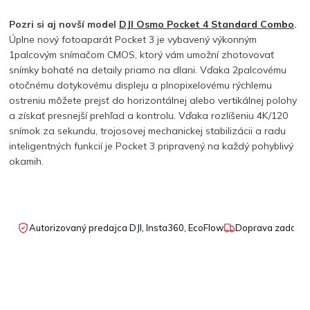
Pozri si aj novší model
DJI Osmo Pocket 4 Standard Combo
.
Úplne nový fotoaparát Pocket 3 je vybavený výkonným
1palcovým snímačom CMOS, ktorý vám umožní zhotovovať
snímky bohaté na detaily priamo na dlani. Vďaka 2palcovému
otočnému dotykovému displeju a plnopixelovému rýchlemu
ostreniu môžete prejsť do horizontálnej alebo vertikálnej polohy
a získať presnejší prehľad a kontrolu. Vďaka rozlíšeniu 4K/120
snímok
za sekundu, trojosovej mechanickej stabilizácii a radu
inteligentných funkcií je Pocket 3 pripravený na každý pohyblivý
okamih.
Autorizovaný predajca DJI, Insta360, EcoFlow
Doprava zadarmo