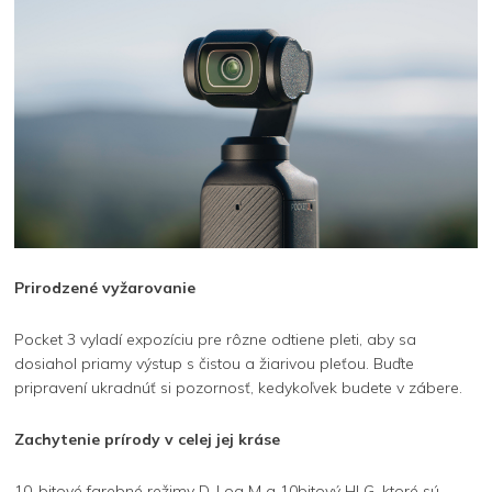
Prirodzené vyžarovanie
Pocket 3 vyladí expozíciu pre rôzne odtiene pleti, aby sa
dosiahol priamy výstup s čistou a žiarivou pleťou. Buďte
pripravení ukradnúť si pozornosť, kedykoľvek budete v zábere.
Zachytenie prírody v celej jej kráse
10-bitové farebné režimy D-Log M a 10bitový HLG, ktoré sú