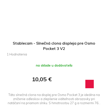
Stablecam - Slnečná clona displeja pre Osmo
Pocket 3 V2
Priemerné
hodnotenie
produktu
na sklade u dodávateľa
je
5,0
10,05 €
z 5
hviezdičiek.
Táto slnečná clona na displej pre Osmo Pocket 3 je ideálna na
zníženie odleskov a zlepšenie viditeľnosti obrazovky pri
natáčaní na priamom slnku. S hmotnosťou 27 g a rozmermi 76...