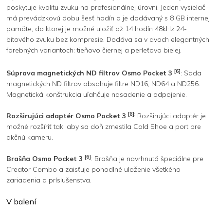
poskytuje kvalitu zvuku na profesionálnej úrovni. Jeden vysielač
má prevádzkovú dobu šesť hodín a je dodávaný s 8 GB internej
pamäte, do ktorej je možné uložiť až 14 hodín 48kHz 24-
bitového zvuku bez kompresie. Dodáva sa v dvoch elegantných
farebných variantoch: tieňovo čiernej a perleťovo bielej.
[6]
Súprava magnetických ND filtrov Osmo Pocket 3
: Sada
magnetických ND filtrov obsahuje filtre ND16, ND64 a ND256.
Magnetická konštrukcia uľahčuje nasadenie a odpojenie.
[6]
:
Rozširujúci adaptér Osmo Pocket 3
Rozširujúci adaptér je
možné rozšíriť tak, aby sa doň zmestila Cold Shoe a port pre
akčnú kameru.
[6]
Brašňa Osmo Pocket 3
: Brašňa je navrhnutá špeciálne pre
Creator Combo a zaisťuje pohodlné uloženie všetkého
zariadenia a príslušenstva.
V balení