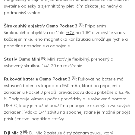
svetelné odlesky a zjemniť tóny pleti, čím získate jedinečný a
podmanivý vzhľad.
[6]
Širokouhlý objektív Osmo Pocket 3
:
Pripojením
širokouhlého objektívu rozšírite
FOV
na 108° a zachytíte viac v
každej snímke. Jeho magnetická konštrukcia umožňuje rýchle a
pohodlné nasadenie a odpojenie.
[6]
Statív Osmo Mini
: Mini statív je flexibilný, prenosný a
vybavený skrutkou 1/4″-20 na rozšírenie.
[6]
Rukoväť batérie Osmo Pocket 3
:
Rukoväť na batérie má
vstavanú batériu s kapacitou 950 mAh, ktorá po pripojení k
zariadeniu Pocket 3 predĺži prevádzkovú dobu približne o 62 %.
[7]
Podporuje výmenu počas prevádzky a je vybavená portom
USB-C, ktorý je možné použiť na pripojenie externých zvukových
zariadení. Vďaka 1/4″ závitu na spodnej strane je možné pripojiť
príslušenstvo, napríklad statívy.
[6]
DJI Mic 2
: DJI Mic 2 zaisťuje čistý záznam zvuku, ktorý