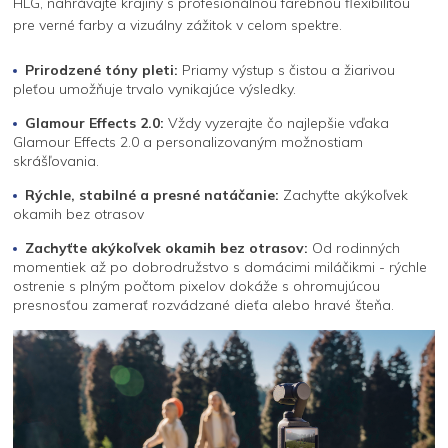
HLG, nahrávajte krajiny s profesionálnou farebnou flexibilitou
pre verné farby a vizuálny zážitok v celom spektre.
Prirodzené tóny pleti:
Priamy výstup s čistou a žiarivou
pleťou umožňuje trvalo vynikajúce výsledky.
Glamour Effects 2.0:
Vždy vyzerajte čo najlepšie vďaka
Glamour Effects 2.0 a personalizovaným možnostiam
skrášľovania.
Rýchle, stabilné a presné natáčanie:
Zachyťte akýkoľvek
okamih bez otrasov
Zachyťte akýkoľvek okamih bez otrasov:
Od rodinných
momentiek až po dobrodružstvo s domácimi miláčikmi - rýchle
ostrenie s plným počtom pixelov dokáže s ohromujúcou
presnosťou zamerať rozvádzané dieťa alebo hravé šteňa.