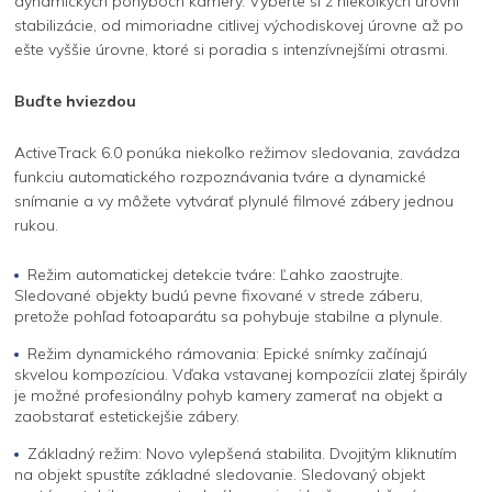
dynamických pohyboch kamery. Vyberte si z niekoľkých úrovní
stabilizácie, od mimoriadne citlivej východiskovej úrovne až po
ešte vyššie úrovne, ktoré si poradia s intenzívnejšími otrasmi.
Buďte hviezdou
ActiveTrack 6.0 ponúka niekoľko režimov sledovania, zavádza
funkciu automatického rozpoznávania tváre a dynamické
snímanie a vy môžete vytvárať plynulé filmové zábery jednou
rukou.
Režim automatickej detekcie tváre: Ľahko zaostrujte.
Sledované objekty budú pevne fixované v strede záberu,
pretože pohľad fotoaparátu sa pohybuje stabilne a plynule.
Režim dynamického rámovania: Epické snímky začínajú
skvelou kompozíciou. Vďaka vstavanej kompozícii zlatej špirály
je možné profesionálny pohyb kamery zamerať na objekt a
zaobstarať estetickejšie zábery.
Základný režim: Novo vylepšená stabilita. Dvojitým kliknutím
na objekt spustíte základné sledovanie. Sledovaný objekt