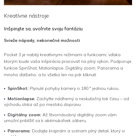
Kreatívne nástroje
Inšpirujte sa, uvoľnite svoju fantáziu
Svieže nápady, nekonečné možnosti
Pocket 3 je nabitý kreatívnymi režimami a funkciami, vďaka
ktorým bude vaša inšpirácia pracovať na plný výkon. Podporuje
funkcie SpinShot, Motionlapse, Digitálny zoom, Panorama a
mnoho ďalšieho, a to všetko len na pár kliknutí.
SpinShot:
Plynulé pohyby kamery o 180 ° jednou rukou.
Motionlapse:
Zachyťte nádherný a neskutočný tok času – od
východu slnka až po mestskú dopravu.
Digitálny zoom:
Až štvornásobný digitálny zoom vám
umožní priblížiť sa k akémukoľvek záberu.
Panorama:
Dodajte krajinám a scénam plný detail, ktorý si