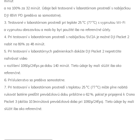
minút
a na 100% za 32 minút. Údaje boli testované v laboratórnom prostredí s nabíjačkou
DJI 65W PD (predáva sa samostatne).
3. Testované v laboratórnom prostredí pri teplote 25 °C (77 °C) s vypnutou Wi-Fi
a vypnutou obrazovkou a malo by byť použité iba na referenčné účely.
4. Pri testovaní v laboratórnom prostredí s nabíjačkou 5V/2A je možné DJI Pocket 2
nabiť na 80% za 48 minút.
5. Pri testovaní v laboratórnych podmienkach dokáže DJI Pocket 2 nepretržite
nahrávať video
v rozlíšení 1080p/24fps po dobu 140 minút. Tieto údaje by mali slúžiť iba ako
referenčné.
6. Príslušenstvo sa predáva samostatne.
7. Pri testovaní v laboratórnom prostredí s teplotou 25 °C (77 °C) môže plne nabitá
rukoväť batérie predĺžiť prevádzkovú dobu približne o 62 %, pokiaľ je pripojená k Osmo
Pocket 3 (ďalšia 103minútová prevádzková doba pri 1080p/24fps). Tieto údaje by mali
slúžiť iba ako referenčné.