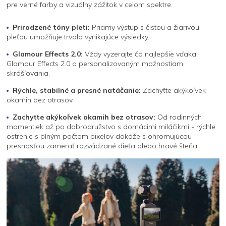
pre verné farby a vizuálny zážitok v celom spektre.
Prirodzené tóny pleti:
Priamy výstup s čistou a žiarivou
pleťou umožňuje trvalo vynikajúce výsledky.
Glamour Effects 2.0:
Vždy vyzerajte čo najlepšie vďaka
Glamour Effects 2.0 a personalizovaným možnostiam
skrášľovania.
Rýchle, stabilné a presné natáčanie:
Zachyťte akýkoľvek
okamih bez otrasov
Zachyťte akýkoľvek okamih bez otrasov:
Od rodinných
momentiek až po dobrodružstvo s domácimi miláčikmi - rýchle
ostrenie s plným počtom pixelov dokáže s ohromujúcou
presnosťou zamerať rozvádzané dieťa alebo hravé šteňa.