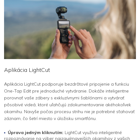
Aplikácia LightCut
Aplikácia LightCut podporuje bezdrôtové pripojenie a funkciu
One-Tap Edit pre jednoduché vytváranie. Dokáže inteligentne
porovnať vaše zábery s exkluzívnymi šablónami a vytvárať
pôsobivé videá, ktoré uľahčujú zdokumentovanie akéhokoľvek
okamihu. Navyše počas procesu strihu nie je potrebné sťahovať
záznam, čo šetrí miesto v úložisku smartfónu.
Úprava jedným kliknutím:
LightCut využíva inteligentné
rozpoznávanie na výber najzaujímavejších okamihov z vašich