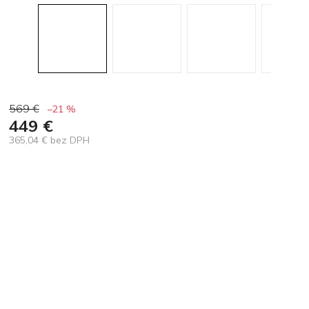
569 €
–21 %
449 €
365,04 € bez DPH
Jednotková
cena: