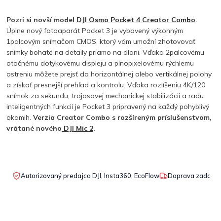
Pozri si novší model
DJI Osmo Pocket 4 Creator Combo
.
Úplne nový fotoaparát Pocket 3 je vybavený výkonným
1palcovým snímačom CMOS, ktorý vám umožní zhotovovať
snímky bohaté na detaily priamo na dlani. Vďaka 2palcovému
otočnému dotykovému displeju a plnopixelovému rýchlemu
ostreniu môžete prejsť do horizontálnej alebo vertikálnej polohy
a získať presnejší prehľad a kontrolu. Vďaka rozlíšeniu 4K/120
snímok
za sekundu, trojosovej mechanickej stabilizácii a radu
inteligentných funkcií je Pocket 3 pripravený na každý pohyblivý
okamih.
Verzia Creator Combo s rozšíreným príslušenstvom,
vrátané nového
DJI Mic 2
.
Autorizovaný predajca DJI, Insta360, EcoFlow
Doprava zadarmo