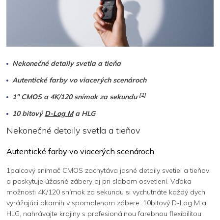
Nekonečné detaily svetla a tieňa
Autentické farby vo viacerých scenároch
[1]
1" CMOS a 4K/120 snímok za sekundu
10 bitový
D-Log M
a HLG
Nekonečné detaily svetla a tieňov
Autentické farby vo viacerých scenároch
1palcový snímač CMOS zachytáva jasné detaily svetiel a tieňov
a poskytuje úžasné zábery aj pri slabom osvetlení. Vďaka
možnosti 4K/120 snímok za sekundu si vychutnáte každý dych
vyrážajúci okamih v spomalenom zábere. 10bitový D-Log M a
HLG, nahrávajte krajiny s profesionálnou farebnou flexibilitou