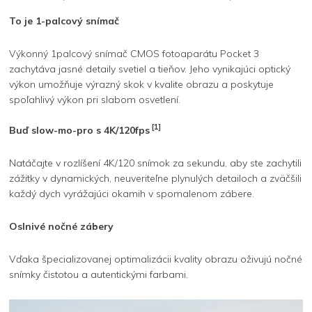
To je 1-palcový snímač
Výkonný 1palcový snímač CMOS fotoaparátu Pocket 3
zachytáva jasné detaily svetiel a tieňov. Jeho vynikajúci optický
výkon umožňuje výrazný skok v kvalite obrazu a poskytuje
spoľahlivý výkon pri slabom osvetlení.
[1]
Buď slow-mo-pro s 4K/120fps
Natáčajte v rozlíšení 4K/120 snímok za sekundu, aby ste zachytili
zážitky v dynamických, neuveriteľne plynulých detailoch a zväčšili
každý dych vyrážajúci okamih v spomalenom zábere.
Oslnivé nočné zábery
Vďaka špecializovanej optimalizácii kvality obrazu oživujú nočné
snímky čistotou a autentickými farbami.