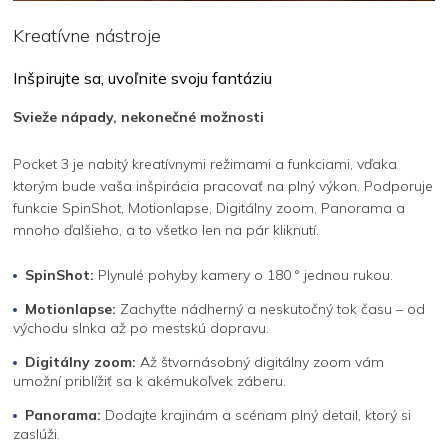
Kreatívne nástroje
Inšpirujte sa, uvoľnite svoju fantáziu
Svieže nápady, nekonečné možnosti
Pocket 3 je nabitý kreatívnymi režimami a funkciami, vďaka
ktorým bude vaša inšpirácia pracovať na plný výkon. Podporuje
funkcie SpinShot, Motionlapse, Digitálny zoom, Panorama a
mnoho ďalšieho, a to všetko len na pár kliknutí.
SpinShot:
Plynulé pohyby kamery o 180 ° jednou rukou.
Motionlapse:
Zachyťte nádherný a neskutočný tok času – od
východu slnka až po mestskú dopravu.
Digitálny zoom:
Až štvornásobný digitálny zoom vám
umožní priblížiť sa k akémukoľvek záberu.
Panorama:
Dodajte krajinám a scénam plný detail, ktorý si
zaslúži.