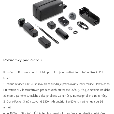
Poznámky pod čiarou
Poznámka: Pri prvom použití tohto produktu je na aktiváciu nutná aplikácia DJI
Mimo.
1. Záznam videa 4K/120 snímok za sekundu je podporovaný iba v režime Slow Motion.
Pri testovaní v laboratórnych podmienkach pri teplote 25 °C (77 °C) je maximálna doba
záznamu jedného súvislého videa približne 22 minút (v Európe približne 18 minút).
2. Osmo Pocket 3 má vstavanú 1300mAh batériu. Na 80% ju možno nabiť za 16
minút
a na 100% za 32 minút. Údaje boli testované v laboratórnom prostredí s nabíjačkou