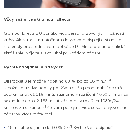
Vždy zažiarte s Glamour Effects
Glamour Effects 2.0 ponúka viac personalizovaných možností
krásy. Aktivujte ju na otočnom dotykovom displeji a stiahnite si
materiály prostredníctvom aplikácie DJI Mimo pre automatické
skrášlenie. Nájdite si svoj uhol pri každom zábere.
Rýchle nabíjanie, dlhá výdrž
[2]
DJI Pocket 3 je možné nabiť na 80 % iba za 16 minút,
umožňuje až dve hodiny používania. Po plnom nabití dokáže
zaznamenať až 116 minút záznamu v rozlíšení 4K/60 snímok za
sekundu alebo až 166 minút záznamu v rozlíšení 1080p/24
[3]
snímok za sekundu,
čo vám poskytne viac času na vytvorenie
záberov, ktoré máte radi.
[4]
16 minút dobíjania do 80 %: 3x
Rýchlejšie nabíjanie*