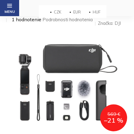
Prejsť
na
CZK
EUR
HUF
obsah
Priemerné
1 hodnotenie
Podrobnosti hodnotenia
Značka:
DJI
hodnotenie
produktu
je
5,0
z 5
hviezdičiek.
569 €
–21 %