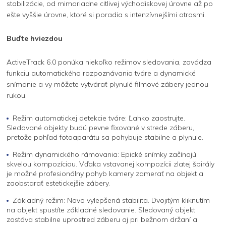
stabilizácie, od mimoriadne citlivej východiskovej úrovne až po
ešte vyššie úrovne, ktoré si poradia s intenzívnejšími otrasmi.
Buďte hviezdou
ActiveTrack 6.0 ponúka niekoľko režimov sledovania, zavádza
funkciu automatického rozpoznávania tváre a dynamické
snímanie a vy môžete vytvárať plynulé filmové zábery jednou
rukou.
Režim automatickej detekcie tváre: Ľahko zaostrujte.
Sledované objekty budú pevne fixované v strede záberu,
pretože pohľad fotoaparátu sa pohybuje stabilne a plynule.
Režim dynamického rámovania: Epické snímky začínajú
skvelou kompozíciou. Vďaka vstavanej kompozícii zlatej špirály
je možné profesionálny pohyb kamery zamerať na objekt a
zaobstarať estetickejšie zábery.
Základný režim: Novo vylepšená stabilita. Dvojitým kliknutím
na objekt spustíte základné sledovanie. Sledovaný objekt
zostáva stabilne uprostred záberu aj pri bežnom držaní a