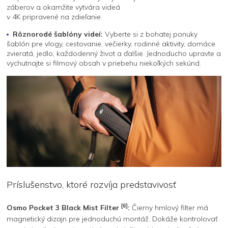
záberov a okamžite vytvára videá
v 4K pripravené na zdieľanie.
Rôznorodé šablóny videí:
Vyberte si z bohatej ponuky
šablón pre vlogy, cestovanie, večierky, rodinné aktivity, domáce
zvieratá, jedlo, každodenný život a ďalšie. Jednoducho upravte a
vychutnajte si filmový obsah v priebehu niekoľkých sekúnd.
Príslušenstvo, ktoré rozvíja predstavivosť
[6]
Osmo Pocket 3 Black Mist Filter
:
Čierny hmlový filter má
magnetický dizajn pre jednoduchú montáž. Dokáže kontrolovať