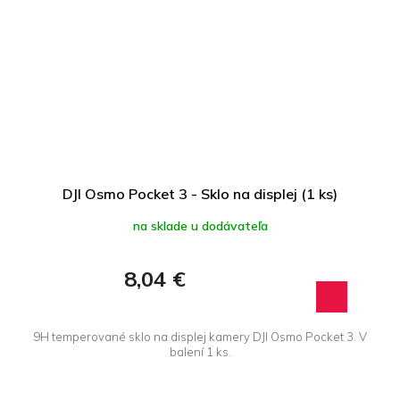
DJI Osmo Pocket 3 - Sklo na displej (1 ks)
na sklade u dodávateľa
8,04 €
9H temperované sklo na displej kamery DJI Osmo Pocket 3. V
balení 1 ks.