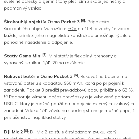
svetelné odlesky a zjemniť tóny pleti, čím získate jedinečný a
podmanivý vzhľad.
[6]
Širokouhlý objektív Osmo Pocket 3
:
Pripojením
širokouhlého objektívu rozšírite
FOV
na 108° a zachytíte viac v
každej snímke. Jeho magnetická konštrukcia umožňuje rýchle a
pohodlné nasadenie a odpojenie.
[6]
Statív Osmo Mini
: Mini statív je flexibilný, prenosný a
vybavený skrutkou 1/4″-20 na rozšírenie.
[6]
Rukoväť batérie Osmo Pocket 3
:
Rukoväť na batérie má
vstavanú batériu s kapacitou 950 mAh, ktorá po pripojení k
zariadeniu Pocket 3 predĺži prevádzkovú dobu približne o 62 %.
[7]
Podporuje výmenu počas prevádzky a je vybavená portom
USB-C, ktorý je možné použiť na pripojenie externých zvukových
zariadení. Vďaka 1/4″ závitu na spodnej strane je možné pripojiť
príslušenstvo, napríklad statívy.
[6]
DJI Mic 2
: DJI Mic 2 zaisťuje čistý záznam zvuku, ktorý
poskytuje kvalitu zvuku na profesionálnej úrovni. Jeden vysielač