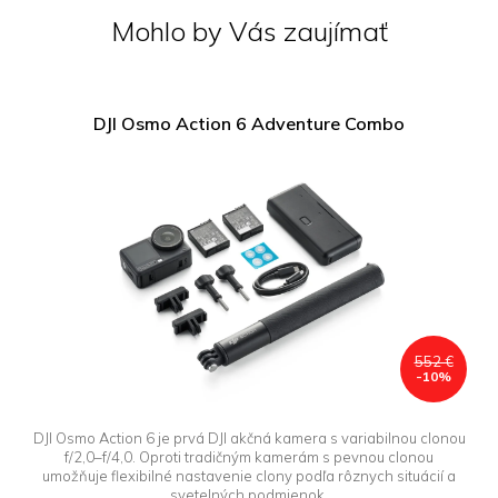
Mohlo by Vás zaujímať
DJI Osmo Action 6 Adventure Combo
552 €
-10%
DJI Osmo Action 6 je prvá DJI akčná kamera s variabilnou clonou
f/2,0–f/4,0. Oproti tradičným kamerám s pevnou clonou
umožňuje flexibilné nastavenie clony podľa rôznych situácií a
svetelných podmienok.