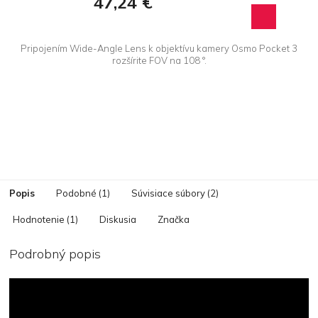
47,24 €
Pripojením Wide-Angle Lens k objektívu kamery Osmo Pocket 3
rozšírite FOV na 108 °.
Popis
Podobné (1)
Súvisiace súbory (2)
Hodnotenie (1)
Diskusia
Značka
Podrobný popis