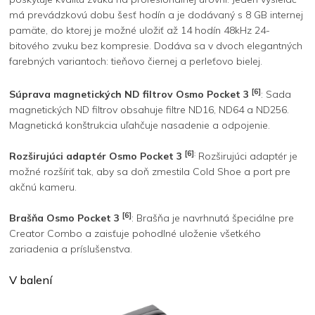
má prevádzkovú dobu šesť hodín a je dodávaný s 8 GB internej
pamäte, do ktorej je možné uložiť až 14 hodín 48kHz 24-
bitového zvuku bez kompresie. Dodáva sa v dvoch elegantných
farebných variantoch: tieňovo čiernej a perleťovo bielej.
[6]
Súprava magnetických ND filtrov Osmo Pocket 3
: Sada
magnetických ND filtrov obsahuje filtre ND16, ND64 a ND256.
Magnetická konštrukcia uľahčuje nasadenie a odpojenie.
[6]
:
Rozširujúci adaptér Osmo Pocket 3
Rozširujúci adaptér je
možné rozšíriť tak, aby sa doň zmestila Cold Shoe a port pre
akčnú kameru.
[6]
Brašňa Osmo Pocket 3
: Brašňa je navrhnutá špeciálne pre
Creator Combo a zaisťuje pohodlné uloženie všetkého
zariadenia a príslušenstva.
V balení