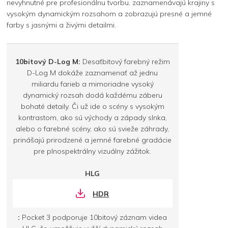
nevyhnutné pre profesionálnu tvorbu, zaznamenávajú krajiny s
vysokým dynamickým rozsahom a zobrazujú presné a jemné
farby s jasnými a živými detailmi.
10bitový D-Log M:
Desaťbitový farebný režim
D-Log M dokáže zaznamenať až jednu
miliardu farieb a mimoriadne vysoký
dynamický rozsah dodá každému záberu
bohaté detaily. Či už ide o scény s vysokým
kontrastom, ako sú východy a západy slnka,
alebo o farebné scény, ako sú svieže záhrady,
prinášajú prirodzené a jemné farebné gradácie
pre plnospektrálny vizuálny zážitok.
HLG
HDR
:
Pocket 3 podporuje 10bitový záznam videa