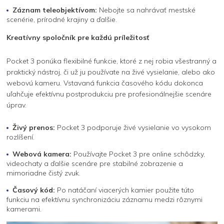
Záznam teleobjektívom:
Nebojte sa nahrávať mestské
scenérie, prírodné krajiny a ďalšie.
Kreatívny spoločník pre každú príležitosť
Pocket 3 ponúka flexibilné funkcie, ktoré z nej robia všestranný a
praktický nástroj, či už ju používate na živé vysielanie, alebo ako
webovú kameru. Vstavaná funkcia časového kódu dokonca
uľahčuje efektívnu postprodukciu pre profesionálnejšie scenáre
úprav.
Živý prenos:
Pocket 3 podporuje živé vysielanie vo vysokom
rozlíšení.
Webová kamera:
Používajte Pocket 3 pre online schôdzky,
videochaty a ďalšie scenáre pre stabilné zobrazenie a
mimoriadne čistý zvuk.
Časový kód:
Po natáčaní viacerých kamier použite túto
funkciu na efektívnu synchronizáciu záznamu medzi rôznymi
kamerami.