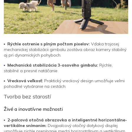
Rýchle ostrenie s plným počtom pixelov:
Vďaka trojosej
mechanickej stabilizácii gimbalu zostáva obraz kamery stabilný
aj pri dynamických pohyboch.
Mechanická stabilizácia 3-osového gimbalu:
Rýchle,
stabilné a presné natáčanie
Vrecková veľkosť:
Praktický vreckový design umožňuje veľmi
pohodlné vytváranie na cestách.
Tvorba bez starostí
Živé a inovatívne možnosti
2-palcová otočná obrazovka a inteligentné horizontálne-
vertikálne snímanim:
Dvojpalcový otočný dotykový displej
umožňuje rýchle prepínanie medzi horizontálnym a vertikálnym