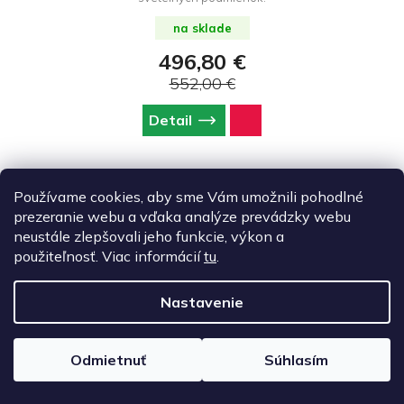
na sklade
496,80 €
552,00 €
Detail
Používame cookies, aby sme Vám umožnili pohodlné
prezeranie webu a vďaka analýze prevádzky webu
DJI Osmo Pocket 4 Creator Combo
neustále zlepšovali jeho funkcie, výkon a
použiteľnosť. Viac informácií
tu
.
Nastavenie
Odmietnuť
Súhlasím