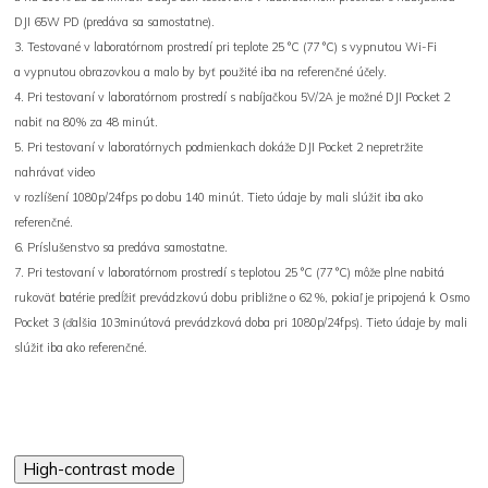
DJI 65W PD (predáva sa samostatne).
3. Testované v laboratórnom prostredí pri teplote 25 °C (77 °C) s vypnutou Wi-Fi
a vypnutou obrazovkou a malo by byť použité iba na referenčné účely.
4. Pri testovaní v laboratórnom prostredí s nabíjačkou 5V/2A je možné DJI Pocket 2
nabiť na 80% za 48 minút.
5. Pri testovaní v laboratórnych podmienkach dokáže DJI Pocket 2 nepretržite
nahrávať video
v rozlíšení 1080p/24fps po dobu 140 minút. Tieto údaje by mali slúžiť iba ako
referenčné.
6. Príslušenstvo sa predáva samostatne.
7. Pri testovaní v laboratórnom prostredí s teplotou 25 °C (77 °C) môže plne nabitá
rukoväť batérie predĺžiť prevádzkovú dobu približne o 62 %, pokiaľ je pripojená k Osmo
Pocket 3 (ďalšia 103minútová prevádzková doba pri 1080p/24fps). Tieto údaje by mali
slúžiť iba ako referenčné.
High-contrast mode