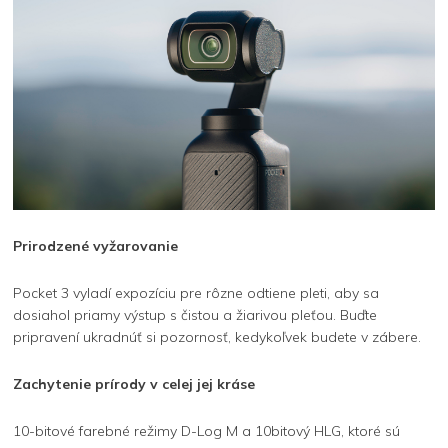
Prirodzené vyžarovanie
Pocket 3 vyladí expozíciu pre rôzne odtiene pleti, aby sa
dosiahol priamy výstup s čistou a žiarivou pleťou. Buďte
pripravení ukradnúť si pozornosť, kedykoľvek budete v zábere.
Zachytenie prírody v celej jej kráse
10-bitové farebné režimy D-Log M a 10bitový HLG, ktoré sú