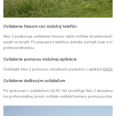
Ovládanie hlasom cez mobilný telefón
Neo 2 podporuje ovládanie hlasom, takže môžete let jednoducho r
jazdiť na bicykli. Po pripojení k telefónu dokáže zachytiť zvuk a i
profesionálnejšou.
Ovládanie pomocou mobilnej aplikácie
Ovládajte Neo 2 pomocou virtuálnych joystickov v aplikácii
DJI Fly
a
Ovládanie diaľkovým ovládačom
Po spárovaní s ovládačom DJI RC-N3 umožňuje Neo 2 dosiahnutie m
na profesionálnej úrovni, môžete ovládať kameru pomocou klasic