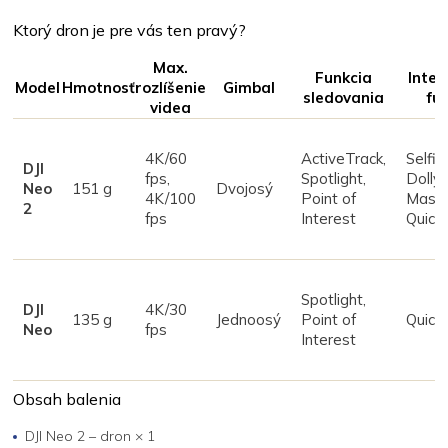
Ktorý dron je pre vás ten pravý?
Max.
Funkcia
Intel
Model
Hmotnosť
rozlíšenie
Gimbal
sledovania
fu
videa
4K/60
ActiveTrack,
Selfie
DJI
fps,
Spotlight,
Dolly
Neo
151 g
Dvojosý
4K/100
Point of
Maste
2
fps
Interest
Quick
Spotlight,
DJI
4K/30
135 g
Jednoosý
Point of
Quick
Neo
fps
Interest
Obsah balenia
DJI Neo 2 – dron × 1