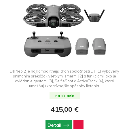
DJI Neo 2 je najkompaktnejší dron spoločnosti DJI [1] vybavený
snímaním prekážok všetkými smermi [2] a funkciami, ako je
ovládanie gestami [3], SelfieShot a ActiveTrack [4], ktoré
umožňujú kreatívnejšie spôsoby lietania.
na sklade
415,00 €
Detail