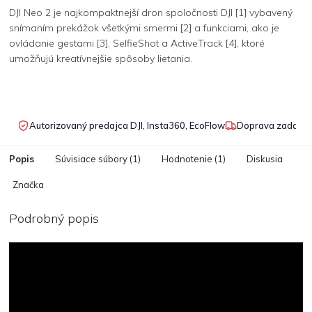
DJI Neo 2 je najkompaktnejší dron spoločnosti DJI [1] vybavený
snímaním prekážok všetkými smermi [2] a funkciami, ako je
ovládanie gestami [3], SelfieShot a ActiveTrack [4], ktoré
umožňujú kreatívnejšie spôsoby lietania.
Autorizovaný predajca DJI, Insta360, EcoFlow
Doprava zadarmo
Popis
Súvisiace súbory (1)
Hodnotenie (1)
Diskusia
Značka
Podrobný popis