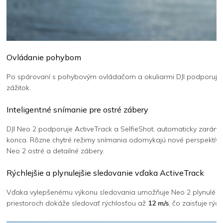
Ovládanie pohybom
Po spárovaní s pohybovým ovládačom a okuliarmi DJI podporuje 
zážitok.
Inteligentné snímanie pre ostré zábery
DJI Neo 2 podporuje ActiveTrack a SelfieShot, automaticky zarám
konca. Rôzne chytré režimy snímania odomykajú nové perspektívy a
Neo 2 ostré a detailné zábery.
Rýchlejšie a plynulejšie sledovanie vďaka ActiveTrack
Vďaka vylepšenému výkonu sledovania umožňuje Neo 2 plynulé a stab
priestoroch dokáže sledovať rýchlosťou až
12 m/s
, čo zaisťuje rých