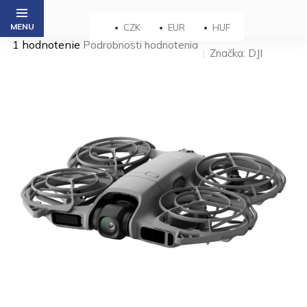
Prejsť
na
CZK
EUR
HUF
obsah
Priemerné
1 hodnotenie
Podrobnosti hodnotenia
Značka:
DJI
hodnotenie
produktu
je
5,0
z 5
hviezdičiek.