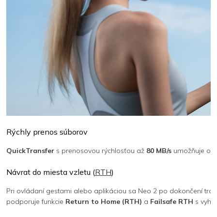
Rýchly prenos súborov
QuickTransfer
s prenosovou rýchlosťou až
80 MB/s
umožňuje okam
Návrat do miesta vzletu (
RTH
)
Pri ovládaní gestami alebo aplikáciou sa Neo 2 po dokončení tras
podporuje funkcie
Return to Home (RTH)
a
Failsafe RTH
s vyhý