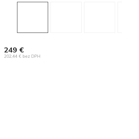
249 €
202,44 € bez DPH
Jednotková
cena: