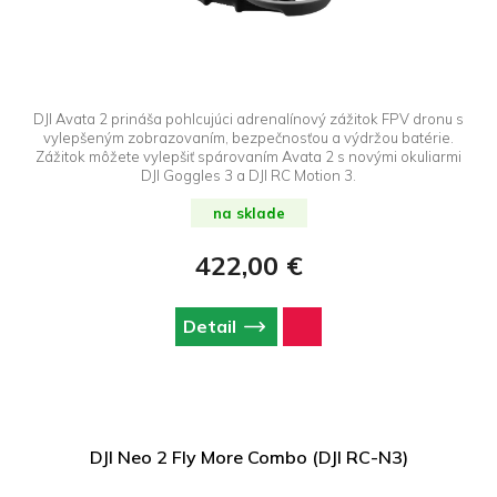
DJI Avata 2 prináša pohlcujúci adrenalínový zážitok FPV dronu s
vylepšeným zobrazovaním, bezpečnosťou a výdržou batérie.
Zážitok môžete vylepšiť spárovaním Avata 2 s novými okuliarmi
DJI Goggles 3 a DJI RC Motion 3.
na sklade
422,00 €
Detail
DJI Neo 2 Fly More Combo (DJI RC-N3)