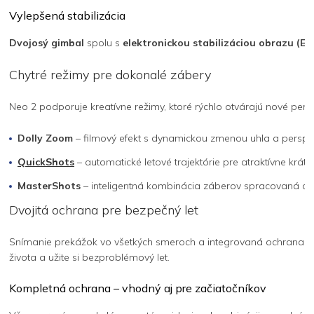
Vylepšená stabilizácia
Dvojosý gimbal
spolu s
elektronickou stabilizáciou obrazu (EIS
Chytré režimy pre dokonalé zábery
Neo 2 podporuje kreatívne režimy, ktoré rýchlo otvárajú nové perspe
Dolly Zoom
– filmový efekt s dynamickou zmenou uhla a perspe
QuickShots
– automatické letové trajektórie pre atraktívne krátke
MasterShots
– inteligentná kombinácia záberov spracovaná do 
Dvojitá ochrana pre bezpečný let
Snímanie prekážok vo všetkých smeroch a integrovaná ochrana vrt
života a užite si bezproblémový let.
Kompletná ochrana – vhodný aj pre začiatočníkov