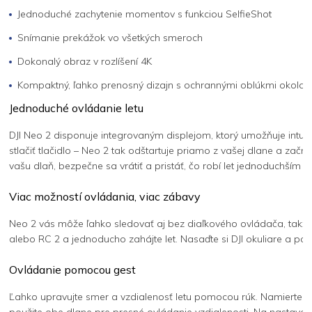
Jednoduché zachytenie momentov s funkciou SelfieShot
Snímanie prekážok vo všetkých smeroch
Dokonalý obraz v rozlíšení 4K
Kompaktný, ľahko prenosný dizajn s ochrannými oblúkmi okolo v
Jednoduché ovládanie letu
DJI Neo 2 disponuje integrovaným displejom, ktorý umožňuje intuit
stlačiť tlačidlo – Neo 2 tak odštartuje priamo z vašej dlane a za
vašu dlaň, bezpečne sa vrátiť a pristáť, čo robí let jednoduchším
Viac možností ovládania, viac zábavy
Neo 2 vás môže ľahko sledovať aj bez diaľkového ovládača, takže
alebo RC 2 a jednoducho zahájte let. Nasaďte si DJI okuliare a 
Ovládanie pomocou gest
Ľahko upravujte smer a vzdialenosť letu pomocou rúk. Namierte d