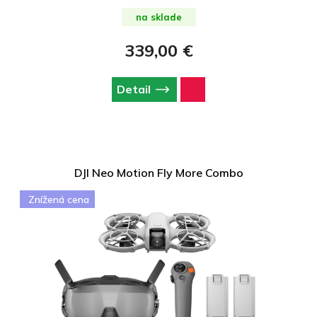
ovládač - je potrebné si kúpiť samostatne - DJI RC-N3 alebo DJI
RC 2 a tiež DJI Neo 2 Digital Transciever.
na sklade
339,00 €
Detail
DJI Neo Motion Fly More Combo
Znížená cena