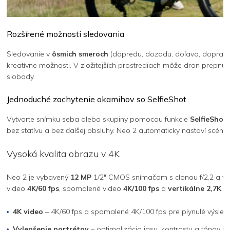
Rozšírené možnosti sledovania
Sledovanie v
ôsmich smeroch
(dopredu, dozadu, doľava, doprava 
kreatívne možnosti. V zložitejších prostrediach môže dron prepnúť
slobody.
Jednoduché zachytenie okamihov so SelfieShot
Vytvorte snímku seba alebo skupiny pomocou funkcie
SelfieShot
bez statívu a bez ďalšej obsluhy. Neo 2 automaticky nastaví scénu
Vysoká kvalita obrazu v 4K
Neo 2 je vybavený
12 MP
1/2" CMOS snímačom s clonou f/2,2 a 
video
4K/60 fps
, spomalené video
4K/100 fps
a
vertikálne 2,7K
vi
4K video
– 4K/60 fps a spomalené 4K/100 fps pre plynulé výsled
Vylepšenie portrétov
– optimalizácia jasu, kontrastu a tónov pl