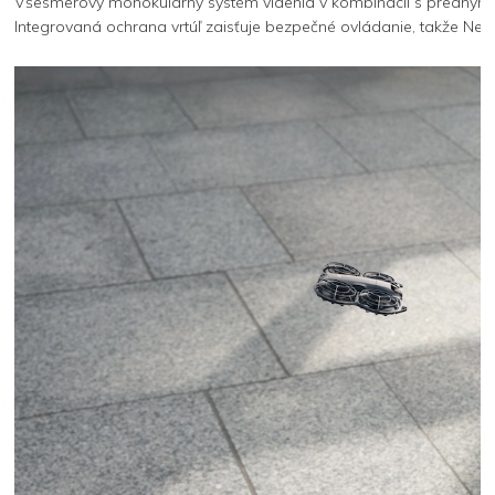
Všesmerový monokulárny systém videnia v kombinácii s predným
Integrovaná ochrana vrtúľ zaisťuje bezpečné ovládanie, takže Neo 2