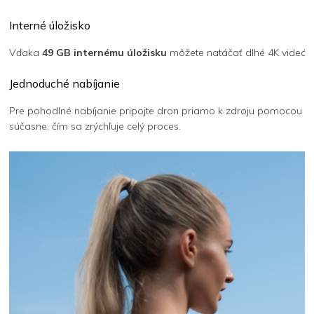
Interné úložisko
Vďaka
49 GB internému úložisku
môžete natáčať dlhé 4K videá b
Jednoduché nabíjanie
Pre pohodlné nabíjanie pripojte dron priamo k zdroju pomocou
U
súčasne, čím sa zrýchľuje celý proces.