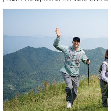
použite obe dlane pre presné ovládanie vzdialenosti. Na nastaven