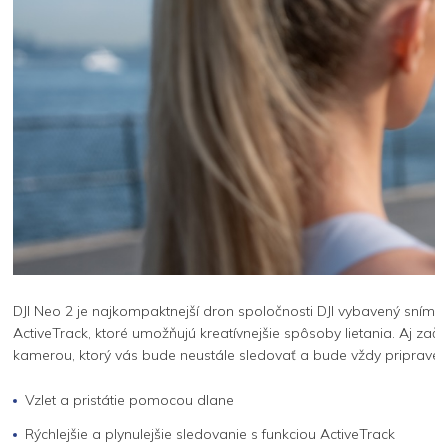
DJI Neo 2 je najkompaktnejší dron spoločnosti DJI vybavený sníma
ActiveTrack, ktoré umožňujú kreatívnejšie spôsoby lietania. Aj zači
kamerou, ktorý vás bude neustále sledovať a bude vždy pripravený
Vzlet a pristátie pomocou dlane
Rýchlejšie a plynulejšie sledovanie s funkciou ActiveTrack