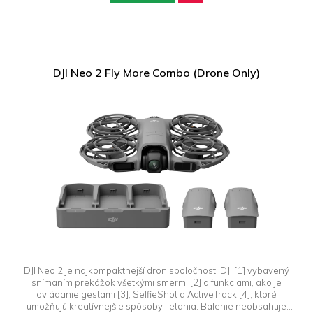
DJI Neo 2 Fly More Combo (Drone Only)
DJI Neo 2 je najkompaktnejší dron spoločnosti DJI [1] vybavený
snímaním prekážok všetkými smermi [2] a funkciami, ako je
ovládanie gestami [3], SelfieShot a ActiveTrack [4], ktoré
umožňujú kreatívnejšie spôsoby lietania. Balenie neobsahuje