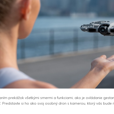
aním prekážok všetkými smermi a funkciami, ako je ovládanie gestami
tať. Predstavte si ho ako svoj osobný dron s kamerou, ktorý vás bude