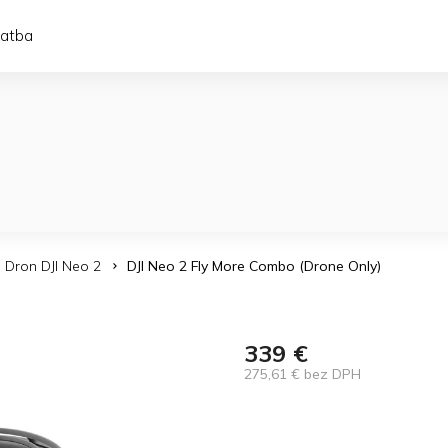
latba
Dron DJI Neo 2
DJI Neo 2 Fly More Combo (Drone Only)
339 €
275,61 € bez DPH
Jednotková
cena: