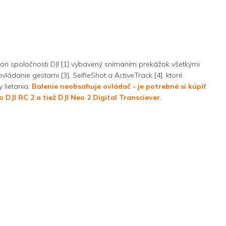
ron spoločnosti DJI [1] vybavený snímaním prekážok všetkými
vládanie gestami [3], SelfieShot a ActiveTrack [4], ktoré
 lietania.
Balenie neobsahuje ovládač - je potrebné si kúpiť
DJI RC 2 a tiež DJI Neo 2 Digital Transciever.