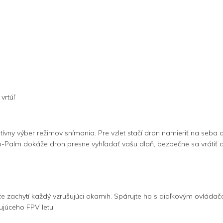
vrtúľ
ívny výber režimov snímania. Pre vzlet stačí dron namieriť na seba a 
o-Palm dokáže dron presne vyhľadať vašu dlaň, bezpečne sa vrátiť a
e zachytí každý vzrušujúci okamih. Spárujte ho s diaľkovým ovládačo
júceho FPV letu.