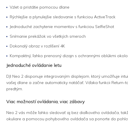
Vzlet a pristátie pomocou dlane
Rýchlejšie a plynulejšie sledovanie s funkciou ActiveTrack
Jednoduché zachytenie momentov s funkciou SelfieShot
Snímanie prekážok vo všetkých smeroch
Dokonalý obraz v rozlíšení 4K
Kompaktný, ľahko prenosný dizajn s ochrannými oblúkmi okolo 
Jednoduché ovládanie letu
DJI Neo 2 disponuje integrovaným displejom, ktorý umožňuje intuit
vašej dlane a začne automaticky natáčať. Vďaka funkcii Return-t
predtým.
Viac možností ovládania, viac zábavy
Neo 2 vás môže ľahko sledovať aj bez diaľkového ovládača, takž
okuliare a pomocou pohybového ovládača sa ponorte do pohlcu