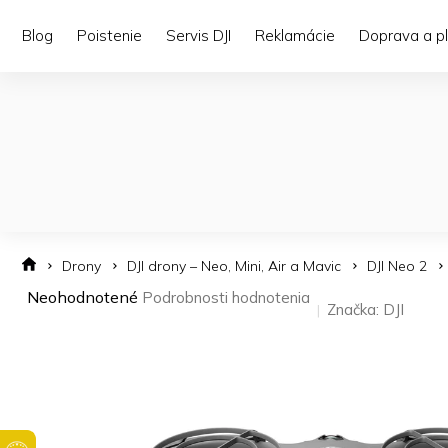
Prejsť
na
Blog
Poistenie
Servis DJI
Reklamácie
Doprava a p
obsah
Drony
DJI drony – Neo, Mini, Air a Mavic
DJI Neo 2
Priemerné
Neohodnotené
Podrobnosti hodnotenia
Značka:
DJI
hodnotenie
produktu
je
0,0
z 5
hviezdičiek.