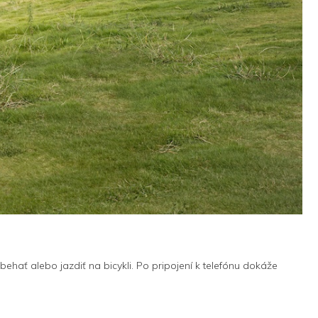
hať alebo jazdiť na bicykli. Po pripojení k telefónu dokáže