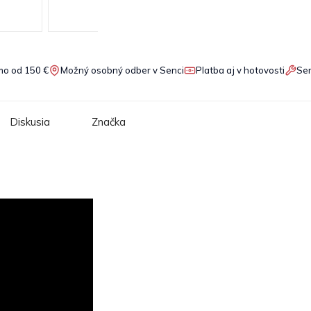
o od 150 €
Možný osobný odber v Senci
Platba aj v hotovosti
Ser
Diskusia
Značka