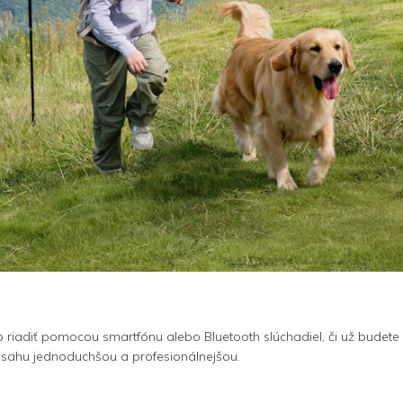
iadiť pomocou smartfónu alebo Bluetooth slúchadiel, či už budete be
 obsahu jednoduchšou a profesionálnejšou.