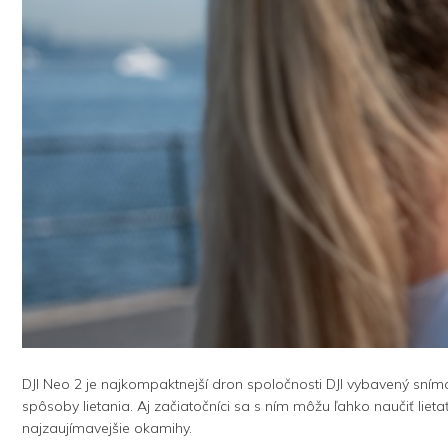
DJI Neo 2 je najkompaktnejší dron spoločnosti DJI vybavený sním
spôsoby lietania. Aj začiatočníci sa s ním môžu ľahko naučiť lie
najzaujímavejšie okamihy.