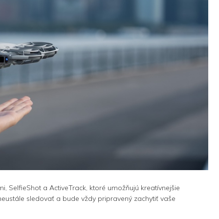
, SelfieShot a ActiveTrack, ktoré umožňujú kreatívnejšie
 neustále sledovať a bude vždy pripravený zachytiť vaše