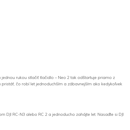
jednou rukou stlačiť tlačidlo – Neo 2 tak odštartuje priamo z
 pristáť, čo robí let jednoduchším a zábavnejším ako kedykoľvek
m DJI RC-N3 alebo RC 2 a jednoducho zahájte let. Nasaďte si DJI