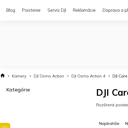
Prejsť
na
Blog
Poistenie
Servis DJI
Reklamácie
Doprava a p
obsah
Kamery
DJI Osmo Action
DJI Osmo Action 4
DJI Care
B
Kategórie
Preskočiť
DJI Car
o
kategórie
č
n
Rozšírené poiste
ý
p
R
a
a
Najdrahšie
N