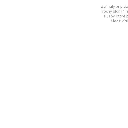
Za malý príplat
ročný plán) 4 
služby, ktoré
Medzi ďalš