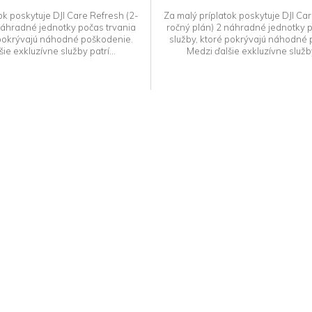
ok poskytuje DJI Care Refresh (2-
Za malý príplatok poskytuje DJI Ca
náhradné jednotky počas trvania
ročný plán) 2 náhradné jednotky p
 pokrývajú náhodné poškodenie.
služby, ktoré pokrývajú náhodné
ie exkluzívne služby patrí...
Medzi ďalšie exkluzívne služby
O
v
l
á
d
a
c
i
e
p
r
v
k
y