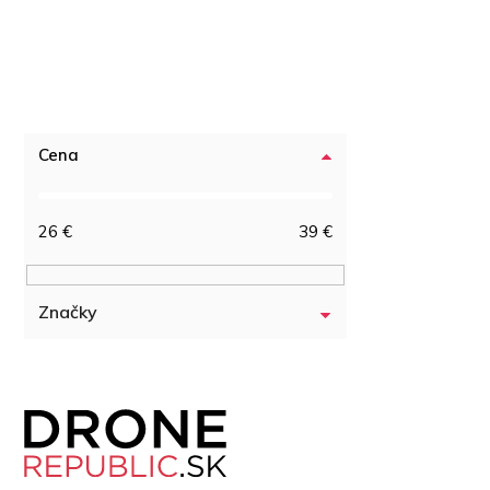
Cena
26
€
39
€
Značky
Z
á
p
ä
t