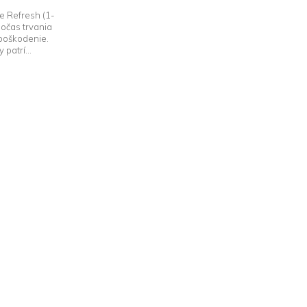
re Refresh (1-
očas trvania
 poškodenie.
 patrí...