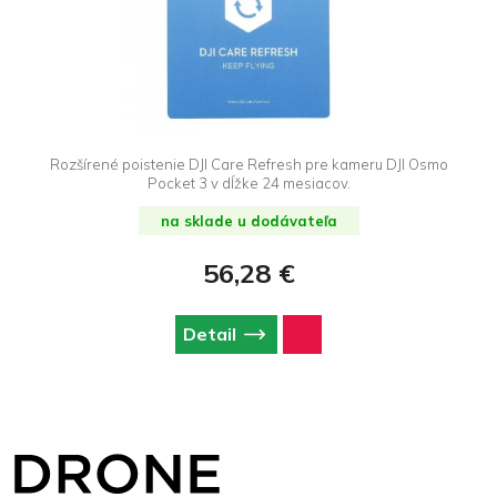
Rozšírené poistenie DJI Care Refresh pre kameru DJI Osmo
Pocket 3 v dĺžke 24 mesiacov.
na sklade u dodávateľa
56,28 €
Detail
Z
á
p