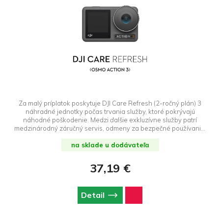
Za malý príplatok poskytuje DJI Care Refresh (2-ročný plán) 3
náhradné jednotky počas trvania služby, ktoré pokrývajú
náhodné poškodenie. Medzi ďalšie exkluzívne služby patrí
medzinárodný záručný servis, odmeny za bezpečné používanie,
bezplatná obojsmerná doprava, exkluzívny technický servis a
ďalšie. Kliknite sem a prečítajte si naše často kladené otázky.
na sklade u dodávateľa
37,19 €
Detail