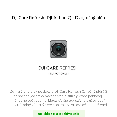
DJI Care Refresh (DJI Action 2) - Dvojročný plán
Za malý príplatok poskytuje DJI Care Refresh (1-ročný plán) 2
náhradné jednotky počas trvania služby, ktoré pokrývajú
náhodné poškodenie. Medzi ďalšie exkluzívne služby patrí
medzinárodný záručný servis, odmeny za bezpečné používanie,
bezplatná obojsmerná doprava, exkluzívny technický servis a
ďalšie. Kliknite sem a prečítajte si naše často kladené otázky.
na sklade u dodávateľa