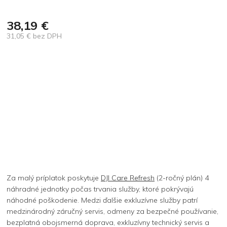
38,19 €
31,05 € bez DPH
Jednotková
cena:
Za malý príplatok poskytuje
DJI Care Refresh
(2-ročný plán) 4
náhradné jednotky počas trvania služby, ktoré pokrývajú
náhodné poškodenie. Medzi ďalšie exkluzívne služby patrí
medzinárodný záručný servis, odmeny za bezpečné používanie,
bezplatná obojsmerná doprava, exkluzívny technický servis a