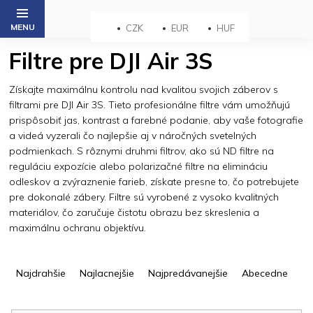
Prejsť
na
CZK
EUR
HUF
obsah
Filtre pre DJI Air 3S
Získajte maximálnu kontrolu nad kvalitou svojich záberov s
filtrami pre DJI Air 3S. Tieto profesionálne filtre vám umožňujú
prispôsobiť jas, kontrast a farebné podanie, aby vaše fotografie
a videá vyzerali čo najlepšie aj v náročných svetelných
podmienkach. S rôznymi druhmi filtrov, ako sú ND filtre na
reguláciu expozície alebo polarizačné filtre na elimináciu
odleskov a zvýraznenie farieb, získate presne to, čo potrebujete
pre dokonalé zábery. Filtre sú vyrobené z vysoko kvalitných
materiálov, čo zaručuje čistotu obrazu bez skreslenia a
maximálnu ochranu objektívu.
R
a
Najdrahšie
Najlacnejšie
Najpredávanejšie
Abecedne
d
e