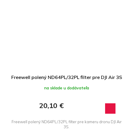
Freewell polený ND64PL/32PL filter pre DJI Air 3S
na sklade u dodávateľa
20,10 €
Freewell polený ND64PL/32PL filter pre kameru dronu DJI Air
3S.