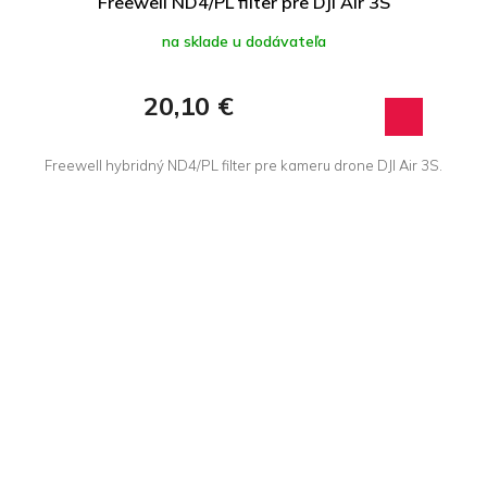
Freewell ND4/PL filter pre DJI Air 3S
na sklade u dodávateľa
20,10 €
Freewell hybridný ND4/PL filter pre kameru drone DJI Air 3S.