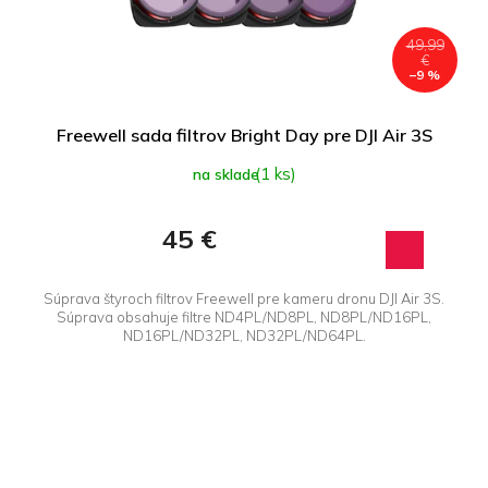
49,99
€
–9 %
Freewell sada filtrov Bright Day pre DJI Air 3S
(1 ks)
na sklade
45 €
Súprava štyroch filtrov Freewell pre kameru dronu DJI Air 3S.
Súprava obsahuje filtre ND4PL/ND8PL, ND8PL/ND16PL,
ND16PL/ND32PL, ND32PL/ND64PL.