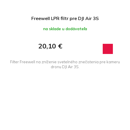
Freewell LPR filtr pre DJI Air 3S
na sklade u dodávateľa
20,10 €
Filter Freewell na zníženie svetelného znečistenia pre kameru
dronu DJI Air 3S.