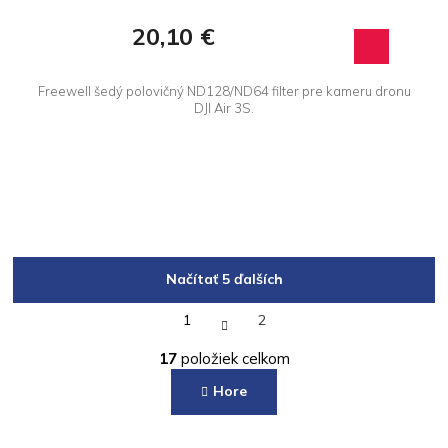
20,10 €
Freewell šedý polovičný ND128/ND64 filter pre kameru dronu
DJI Air 3S.
Načítať 5 ďalších
S
1
2
t
O
r
17
položiek celkom
á
v
n
l
Hore
k
á
o
d
v
a
a