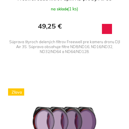
(1 ks)
na sklade
49,25 €
Súprava štyroch delených filtrov Freewell pre kameru dronu DJI
Air 3S. Súprava obsahuje filtre ND8/ND16, ND16/ND32,
ND32/ND64 a ND64/ND128.
Zľava