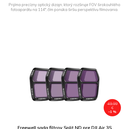
Prijíma precízny optický dizajn, ktorý rozširuje FOV širokouhlého
fotoaparátu na 114°, čím ponúka širšiu perspektívu filmovania.
49,99
€
–1 %
Freewell sada filtrov Split ND pre DJI Air 3S