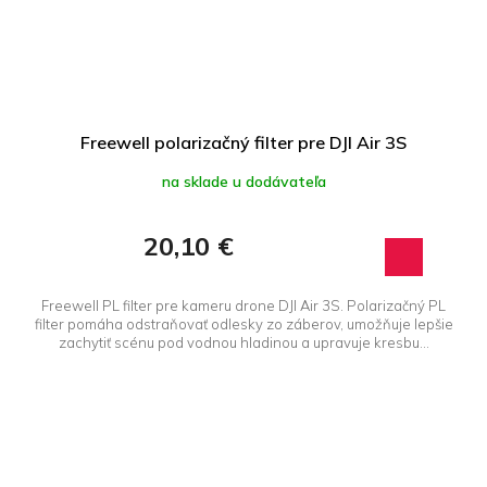
Freewell polarizačný filter pre DJI Air 3S
na sklade u dodávateľa
20,10 €
Freewell PL filter pre kameru drone DJI Air 3S. Polarizačný PL
filter pomáha odstraňovať odlesky zo záberov, umožňuje lepšie
zachytiť scénu pod vodnou hladinou a upravuje kresbu...