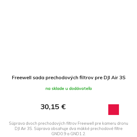
Freewell sada prechodových filtrov pre DJI Air 3S
na sklade u dodávateľa
30,15 €
Súprava dvoch prechodových filtrov Freewell pre kameru dronu
DJI Air 3S. Súprava obsahuje dva mäkké prechodové filtre
GND0.9 a GND1.2.