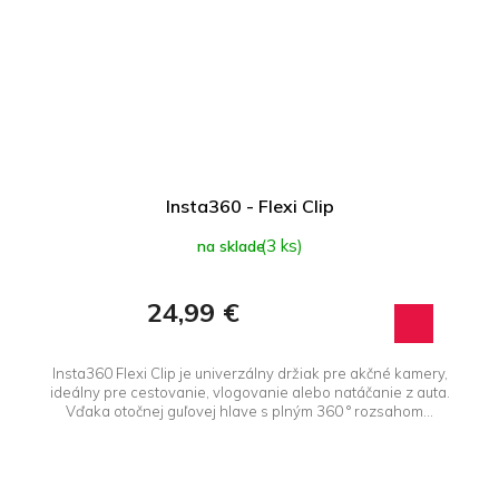
Insta360 - Flexi Clip
(3 ks)
na sklade
24,99 €
Insta360 Flexi Clip je univerzálny držiak pre akčné kamery,
ideálny pre cestovanie, vlogovanie alebo natáčanie z auta.
Vďaka otočnej guľovej hlave s plným 360 ° rozsahom...