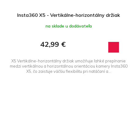
Insta360 X5 - Vertikálne-horizontálny držiak
na sklade u dodávateľa
42,99 €
X5 Vertikálne-horizontálny držiak umožňuje ľahké prepínanie
medzi vertikálnou a horizontálnou orientáciou kamery Insta360
X5, čo zaisťuje väčšiu flexibilitu pri natáčaní a...