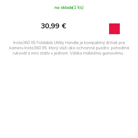
(1 ks)
na sklade
30,99 €
Insta360 X5 Foldable Utility Handle je kompaktný držiak pre
kameru Insta360 X5, ktorý slúži ako ochranné puzdro, pohodlná
rukoväť a mini statív v jednom. Vďaka mäkkému gumovému...