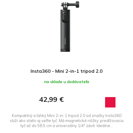
Insta360 - Mini 2-in-1 tripod 2.0
na sklade u dodávateľa
42,99 €
Kompaktný a ľahký Mini 2-in-1 tripod 2.0 od značky Insta360
slúži ako statív aj selfie tyč. Má magnetické nôžky, predlžovaciu
tyč až do 58,5 cm a univerzálny 1/4″ závit. Ideálne...