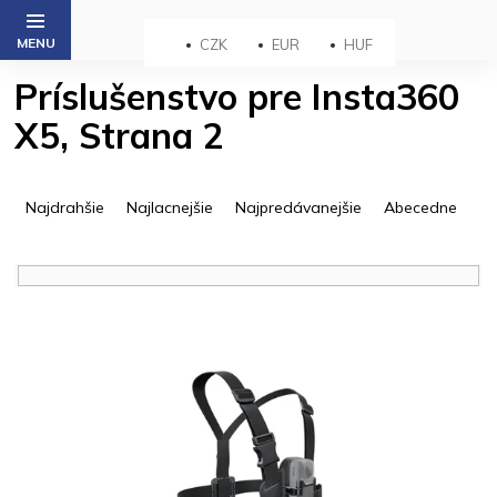
Prejsť
na
CZK
EUR
HUF
obsah
Príslušenstvo pre Insta360
X5
, Strana 2
R
a
Najdrahšie
Najlacnejšie
Najpredávanejšie
Abecedne
d
e
n
i
V
e
ý
p
p
r
i
o
s
d
p
u
r
k
o
t