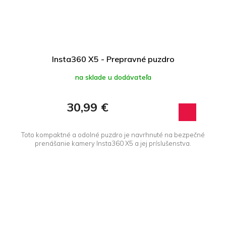
Insta360 X5 - Prepravné puzdro
na sklade u dodávateľa
30,99 €
Toto kompaktné a odolné puzdro je navrhnuté na bezpečné
prenášanie kamery Insta360 X5 a jej príslušenstva.