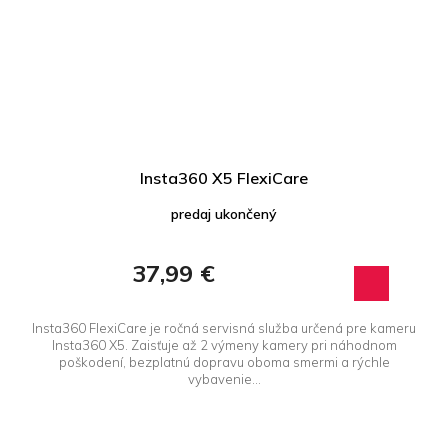
Insta360 X5 FlexiCare
predaj ukončený
37,99 €
Insta360 FlexiCare je ročná servisná služba určená pre kameru
Insta360 X5. Zaisťuje až 2 výmeny kamery pri náhodnom
poškodení, bezplatnú dopravu oboma smermi a rýchle
vybavenie...