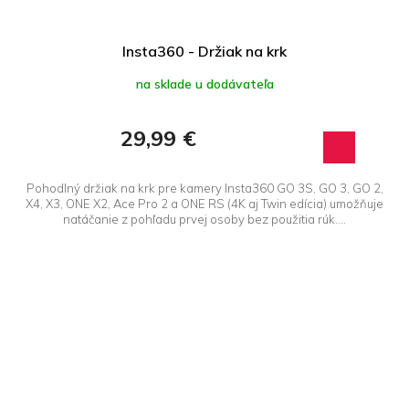
Insta360 - Držiak na krk
na sklade u dodávateľa
29,99 €
Pohodlný držiak na krk pre kamery Insta360 GO 3S, GO 3, GO 2,
X4, X3, ONE X2, Ace Pro 2 a ONE RS (4K aj Twin edícia) umožňuje
natáčanie z pohľadu prvej osoby bez použitia rúk....