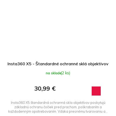
Insta360 X5 - Štandardné ochranné sklá objektívov
(2 ks)
na sklade
30,99 €
Insta360 X5 štandardná ochranná skla objektívov poskytujú
základnú ochranu čočiek pred prachom, poškrabaním a
každodenným opotrebovaním. Vďaka presnému tvarovaniu a...