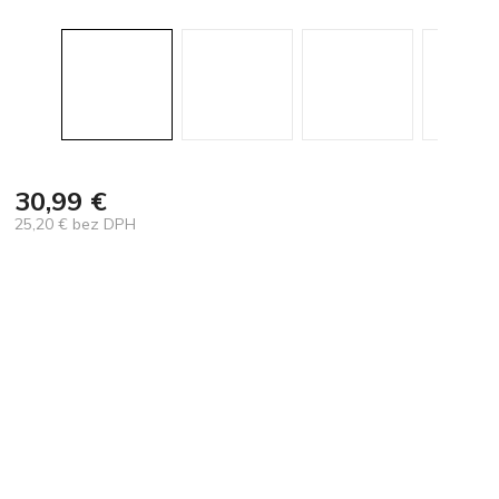
30,99 €
25,20 € bez DPH
Jednotková
cena: