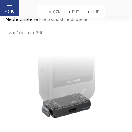
Prejsť
na
CZK
EUR
HUF
obsah
Priemerné
Neohodnotené
Podrobnosti hodnotenia
hodnotenie
produktu
Značka:
Insta360
je
0,0
z 5
hviezdičiek.