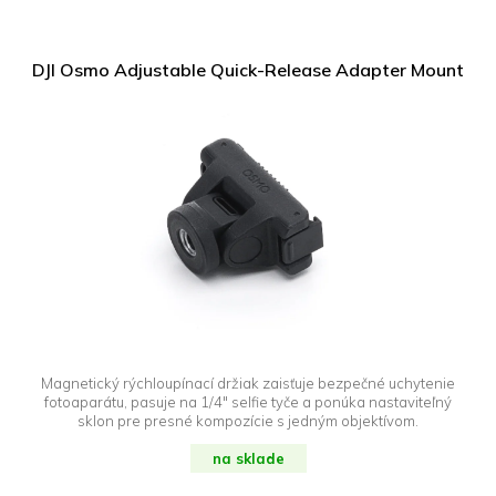
DJI Osmo Adjustable Quick-Release Adapter Mount
Magnetický rýchloupínací držiak zaisťuje bezpečné uchytenie
fotoaparátu, pasuje na 1/4" selfie tyče a ponúka nastaviteľný
sklon pre presné kompozície s jedným objektívom.
na sklade