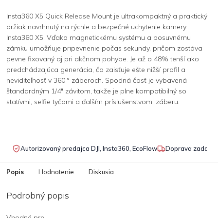
Insta360 X5 Quick Release Mount je ultrakompaktný a praktický
držiak navrhnutý na rýchle a bezpečné uchytenie kamery
Insta360 X5. Vďaka magnetickému systému a posuvnému
zámku umožňuje pripevnenie počas sekundy, pričom zostáva
pevne fixovaný aj pri akčnom pohybe. Je až o 48% tenší ako
predchádzajúca generácia, čo zaisťuje ešte nižší profil a
neviditeľnosť v 360 ° záberoch. Spodná časť je vybavená
štandardným 1/4" závitom, takže je plne kompatibilný so
statívmi, selfie tyčami a ďalším príslušenstvom. záberu.
Autorizovaný predajca DJI, Insta360, EcoFlow
Doprava zadarmo
Popis
Hodnotenie
Diskusia
Podrobný popis
Vhodné pre: