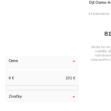
DJI Osmo Ac
Priemerné
hodnotenie
produktu
je
81
5,0
z 5
hviezdičiek.
Noste ho na 
riadidlá, a
nahrávani
vstavaného G
Cena
6
€
101
€
Značky