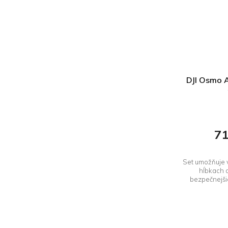
DJI Osmo A
71
Set umožňuje 
hĺbkach a
bezpečnejšie