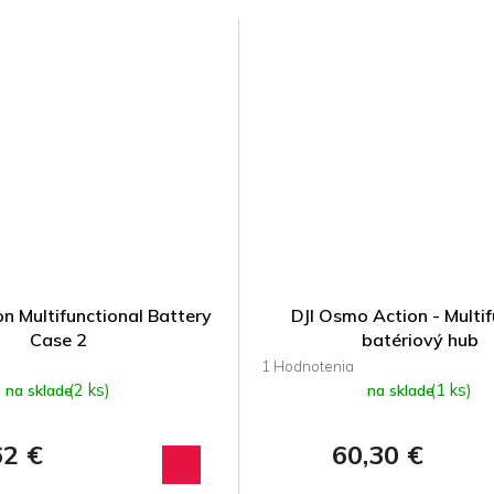
n Multifunctional Battery
DJI Osmo Action - Multi
Case 2
batériový hub
Priemerné
hodnotenie
(2 ks)
(1 ks)
na sklade
na sklade
produktu
je
62 €
60,30 €
1,0
z 5