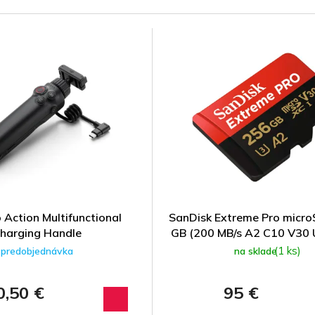
 Action Multifunctional
SanDisk Extreme Pro micr
harging Handle
GB (200 MB/s A2 C10 V30 
(1 ks)
predobjednávka
na sklade
0,50 €
95 €