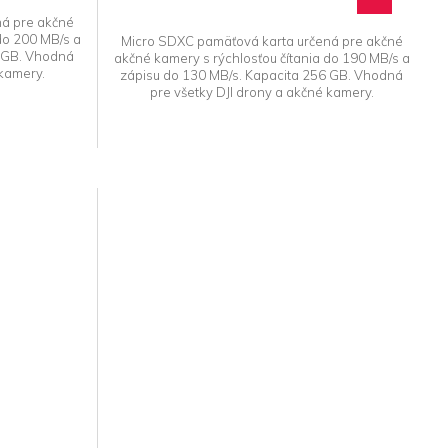
z 5
ná pre akčné
hviezdičiek.
do 200 MB/s a
Micro SDXC pamäťová karta určená pre akčné
6 GB. Vhodná
akčné kamery s rýchlosťou čítania do 190 MB/s a
 kamery.
zápisu do 130 MB/s. Kapacita 256 GB. Vhodná
pre všetky DJI drony a akčné kamery.