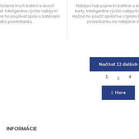
hviezdičiek.
oženie troch batérií a dvoch
Nabíjací hub pojme tri batérie a
t. Inteligentne rýchlo nabíja tri
karty. Inteligentne rýchlo nabíja tri
o ho používať spolu s batériami
možné ho použiť spoločne s týmito 
ako powerbanku.
powerbanku na nabíjanie in
Načítať 12 ďalších
S
1
4
t
O
r
v
á
l
Hore
n
á
k
d
o
a
v
a
c
n
i
i
e
INFORMÁCIE
e
p