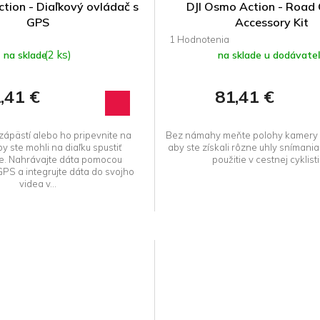
tion - Diaľkový ovládač s
DJI Osmo Action - Road 
GPS
Accessory Kit
Priemerné
hodnotenie
(2 ks)
na sklade
na sklade u dodávate
produktu
je
,41 €
81,41 €
5,0
z 5
hviezdičiek.
zápästí alebo ho pripevnite na
Bez námahy meňte polohy kamery 
by ste mohli na diaľku spustiť
aby ste získali rôzne uhly snímani
e. Nahrávajte dáta pomocou
použitie v cestnej cyklist
PS a integrujte dáta do svojho
videa v...