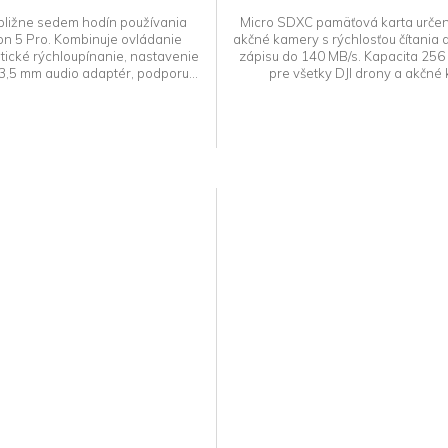
ibližne sedem hodín používania
Micro SDXC pamäťová karta urče
on 5 Pro. Kombinuje ovládanie
akčné kamery s rýchlosťou čítania 
ické rýchloupínanie, nastavenie
zápisu do 140 MB/s. Kapacita 25
 3,5 mm audio adaptér, podporu...
pre všetky DJI drony a akčné