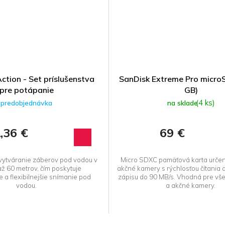
ction - Set príslušenstva
SanDisk Extreme Pro micr
pre potápanie
GB)
(4 ks)
predobjednávka
na sklade
,36 €
69 €
vytváranie záberov pod vodou v
Micro SDXC pamäťová karta urče
ž 60 metrov, čím poskytuje
akčné kamery s rýchlosťou čítania 
 a flexibilnejšie snímanie pod
zápisu do 90 MB/s. Vhodná pre vše
vodou.
a akčné kamery.