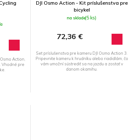
Cycling
DJI Osmo Action - Kit príslušenstva pre
bicykel
(5 ks)
na sklade
ľa
72,36 €
Set príslušenstva pre kameru DJI Osmo Action 3.
Pripevnite kameru k hrudníku alebo riadidlám, čo
Osmo Action,
vám umožní sústrediť sa na jazdu a zostať v
a. Vhodné pre
danom okamihu.
ike.