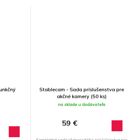
funkčný
Stablecam - Sada príslušenstva pre
akčné kamery (50 ks)
na sklade u dodávateľa
59 €
Kompletná sada rôznorodého príslušenstva pre