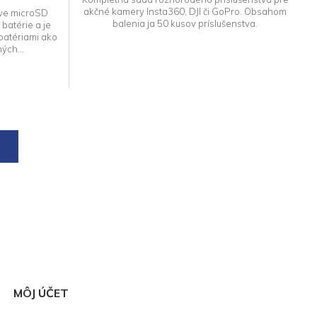
akčné kamery Insta360, DJI či GoPro. Obsahom
 dve microSD
balenia ja 50 kusov príslušenstva.
 batérie a je
batériami ako
ých...
MÔJ ÚČET