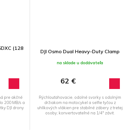
oSDXC (128
DJI Osmo Dual Heavy-Duty Clamp
na sklade u dodávateľa
62 €
ná pre akčné
Rýchlouťahovacie, odolné svorky s odolným
do 200 MB/s a
držiakom na motocykel a selfie tyčou z
tky DJI drony
uhlíkových vlákien pre stabilné zábery z tretej
osoby; konvertovateľné na 1/4" závit.