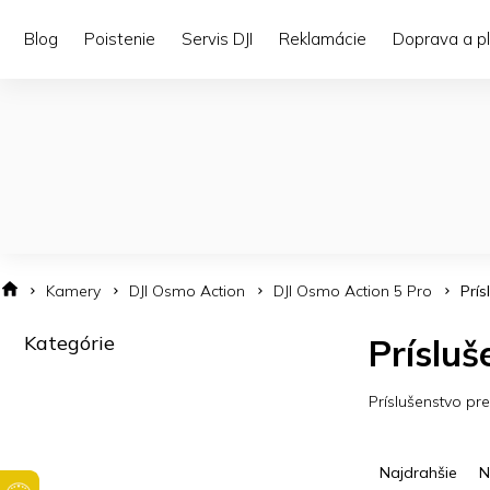
Prejsť
na
Blog
Poistenie
Servis DJI
Reklamácie
Doprava a p
obsah
Kamery
DJI Osmo Action
DJI Osmo Action 5 Pro
Prís
B
Kategórie
Preskočiť
Prísluš
o
kategórie
č
n
Príslušenstvo pr
ý
p
R
a
a
Najdrahšie
N