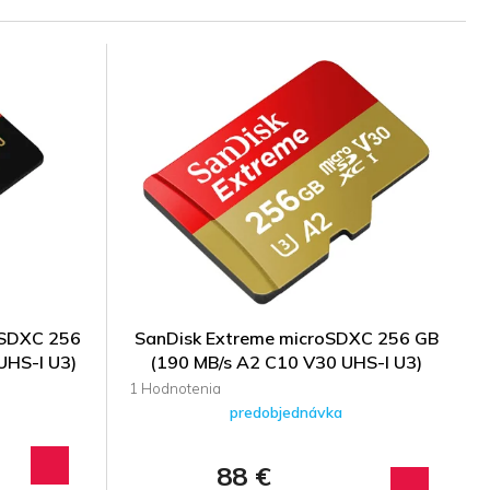
oSDXC 256
SanDisk Extreme microSDXC 256 GB
UHS-I U3)
(190 MB/s A2 C10 V30 UHS-I U3)
Priemerné
hodnotenie
predobjednávka
produktu
je
88 €
5,0