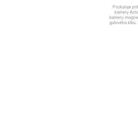
Poskytuje pr
kamery Acti
kamery, magnet
guľového kĺbu,