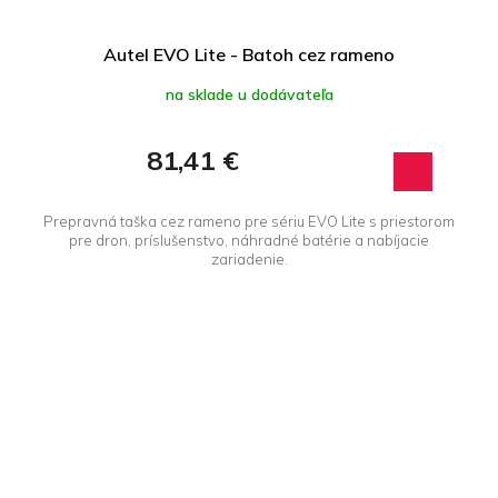
Autel EVO Lite - Batoh cez rameno
na sklade u dodávateľa
81,41 €
Prepravná taška cez rameno pre sériu EVO Lite s priestorom
pre dron, príslušenstvo, náhradné batérie a nabíjacie
zariadenie.