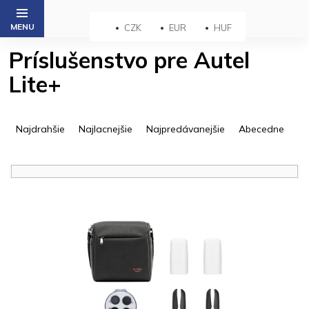
Prejsť
na
CZK
EUR
HUF
obsah
Príslušenstvo pre Autel
Lite+
R
a
Najdrahšie
Najlacnejšie
Najpredávanejšie
Abecedne
d
e
n
i
V
e
ý
p
p
r
i
o
s
d
p
u
r
k
o
t