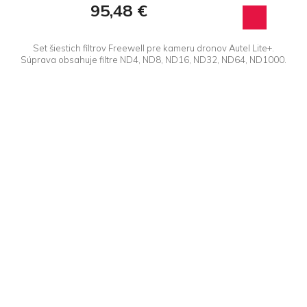
95,48 €
Set šiestich filtrov Freewell pre kameru dronov Autel Lite+.
Súprava obsahuje filtre ND4, ND8, ND16, ND32, ND64, ND1000.