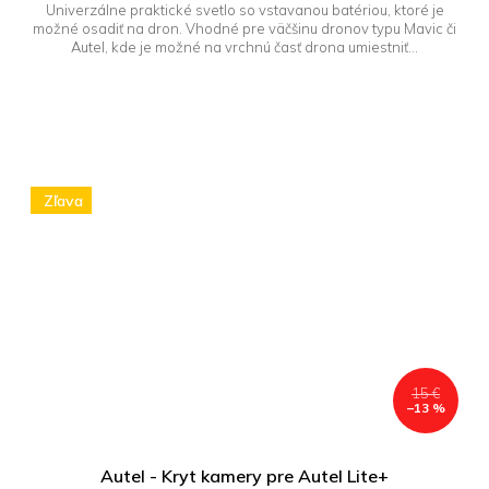
Univerzálne praktické svetlo so vstavanou batériou, ktoré je
možné osadiť na dron. Vhodné pre väčšinu dronov typu Mavic či
Autel, kde je možné na vrchnú časť drona umiestniť...
Zľava
15 €
–13 %
Autel - Kryt kamery pre Autel Lite+