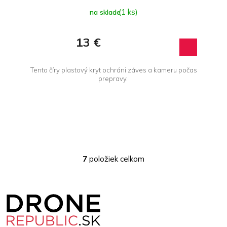
(1 ks)
na sklade
13 €
Tento číry plastový kryt ochráni záves a kameru počas
prepravy.
7
položiek celkom
O
v
l
Z
á
á
d
p
a
ä
c