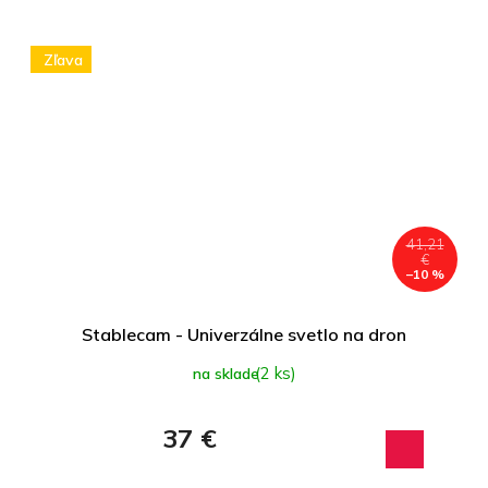
Zľava
41,21
€
–10 %
Stablecam - Univerzálne svetlo na dron
(2 ks)
na sklade
37 €