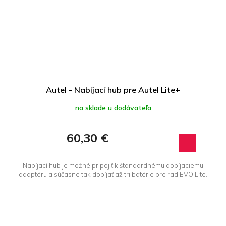
Autel - Nabíjací hub pre Autel Lite+
na sklade u dodávateľa
60,30 €
Nabíjací hub je možné pripojiť k štandardnému dobíjaciemu
adaptéru a súčasne tak dobíjať až tri batérie pre rad EVO Lite.