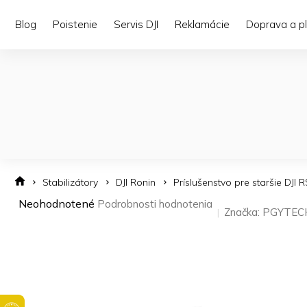
Prejsť
na
Blog
Poistenie
Servis DJI
Reklamácie
Doprava a p
obsah
Stabilizátory
DJI Ronin
Príslušenstvo pre staršie DJI R
Priemerné
Neohodnotené
Podrobnosti hodnotenia
Značka:
PGYTEC
hodnotenie
produktu
je
0,0
z 5
hviezdičiek.