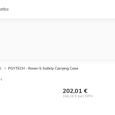
latba
S
PGYTECH - Ronin-S Safety Carrying Case
H
202,01 €
164,24 € bez DPH
Jednotková
cena: