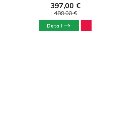
397,00 €
úroveň. Rozšírená verzia s príslušenstvom.
489,00 €
Detail