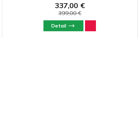
337,00 €
úroveň.
399,00 €
Detail