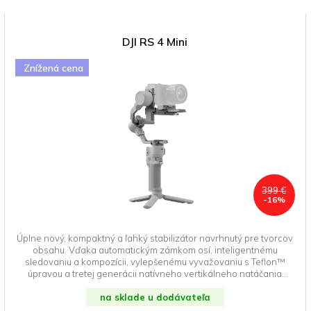
DJI RS 4 Mini
Znížená cena
399 €
-16%
Úplne nový, kompaktný a ľahký stabilizátor navrhnutý pre tvorcov
obsahu. Vďaka automatickým zámkom osí, inteligentnému
sledovaniu a kompozícii, vylepšenému vyvažovaniu s Teflon™
úpravou a tretej generácii natívneho vertikálneho natáčania
umožňuje tento gimbal efektívnejšiu a plynulejšiu filmovú tvorbu.
Ideálna voľba pre nezávislých filmárov a kreatívnych
na sklade u dodávateľa
profesionálov, ktorí chcú posunúť svoju produkciu na vyššiu