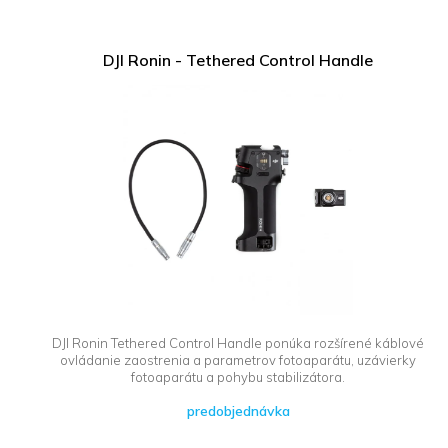
DJI Ronin - Tethered Control Handle
DJI Ronin Tethered Control Handle ponúka rozšírené káblové
ovládanie zaostrenia a parametrov fotoaparátu, uzávierky
fotoaparátu a pohybu stabilizátora.
predobjednávka