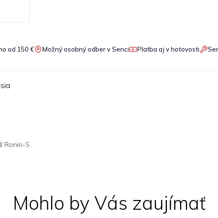
o od 150 €
Možný osobný odber v Senci
Platba aj v hotovosti
Ser
sia
I Ronin-S.
Mohlo by Vás zaujímať