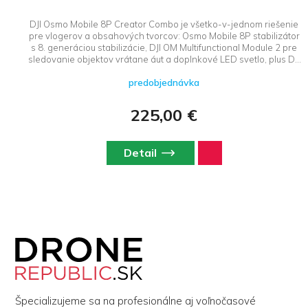
DJI Osmo Mobile 8P Creator Combo je všetko-v-jednom riešenie
pre vlogerov a obsahových tvorcov: Osmo Mobile 8P stabilizátor
s 8. generáciou stabilizácie, DJI OM Multifunctional Module 2 pre
sledovanie objektov vrátane áut a doplnkové LED svetlo, plus DJI
Mic Mini 2 (transmitter + Mobile RX) pre profesionálny bezdrôtový
predobjednávka
zvuk priamo do telefónu. Pripravený na natáčanie hneď ako
vyberiete z balenia.
225,00 €
Detail
Z
á
p
ä
t
i
Špecializujeme sa na profesionálne aj voľnočasové
e