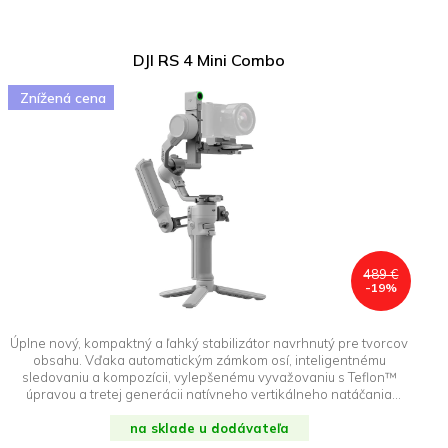
DJI RS 4 Mini Combo
Znížená cena
489 €
-19%
Úplne nový, kompaktný a ľahký stabilizátor navrhnutý pre tvorcov
obsahu. Vďaka automatickým zámkom osí, inteligentnému
sledovaniu a kompozícii, vylepšenému vyvažovaniu s Teflon™
úpravou a tretej generácii natívneho vertikálneho natáčania
umožňuje tento gimbal efektívnejšiu a plynulejšiu filmovú tvorbu.
Ideálna voľba pre nezávislých filmárov a kreatívnych
na sklade u dodávateľa
profesionálov, ktorí chcú posunúť svoju produkciu na vyššiu