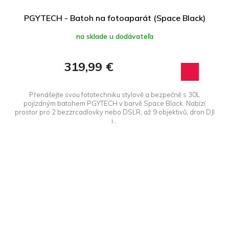
PGYTECH - Batoh na fotoaparát (Space Black)
na sklade u dodávateľa
319,99 €
Přenášejte svou fototechniku stylově a bezpečně s 30L
pojízdným batohem PGYTECH v barvě Space Black. Nabízí
prostor pro 2 bezzrcadlovky nebo DSLR, až 9 objektivů, dron DJI
i...