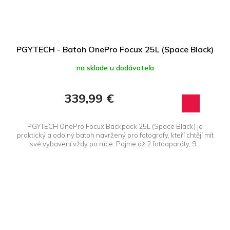
PGYTECH - Batoh OnePro Focux 25L (Space Black)
na sklade u dodávateľa
339,99 €
PGYTECH OnePro Focux Backpack 25L (Space Black) je
praktický a odolný batoh navržený pro fotografy, kteří chtějí mít
své vybavení vždy po ruce. Pojme až 2 fotoaparáty, 9...