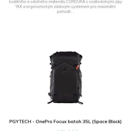
kvalitního a odolného materiálu CORDURA s voděodolnými zipy
YKK a ergonomickým zádovým systémem pro maximální
pohodlí....
PGYTECH - OnePro Focux batoh 35L (Space Black)