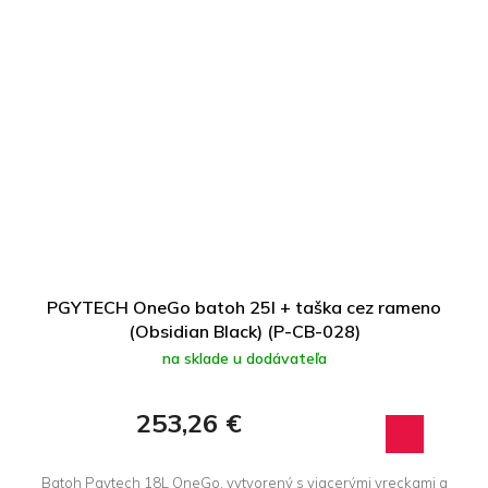
PGYTECH OneGo batoh 25l + taška cez rameno
(Obsidian Black) (P-CB-028)
na sklade u dodávateľa
253,26 €
Batoh Pgytech 18L OneGo, vytvorený s viacerými vreckami a