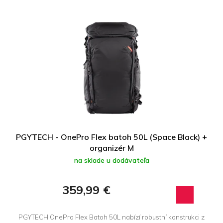
PGYTECH - OnePro Flex batoh 50L (Space Black) +
organizér M
na sklade u dodávateľa
359,99 €
PGYTECH OnePro Flex Batoh 50L nabízí robustní konstrukci z