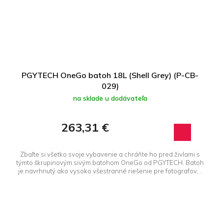
PGYTECH OneGo batoh 18L (Shell Grey) (P-CB-
029)
na sklade u dodávateľa
263,31 €
Zbaľte si všetko svoje vybavenie a chráňte ho pred živlami s
týmto škrupinovým sivým batohom OneGo od PGYTECH. Batoh
je navrhnutý ako vysoko všestranné riešenie pre fotografov,...