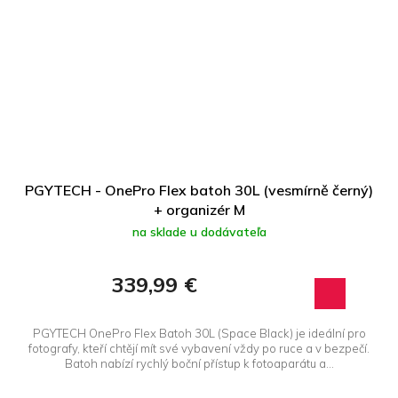
PGYTECH - OnePro Flex batoh 30L (vesmírně černý)
+ organizér M
na sklade u dodávateľa
339,99 €
PGYTECH OnePro Flex Batoh 30L (Space Black) je ideální pro
fotografy, kteří chtějí mít své vybavení vždy po ruce a v bezpečí.
Batoh nabízí rychlý boční přístup k fotoaparátu a...