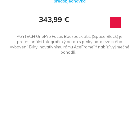
predobjednávka
343,99 €
PGYTECH OnePro Focux Backpack 35L (Space Black) je
profesionální fotografický batoh s prvky horolezeckého
vybavení. Díky inovativnímu rámu AceFrame™ nabízí výjimečné
pohodlí,...