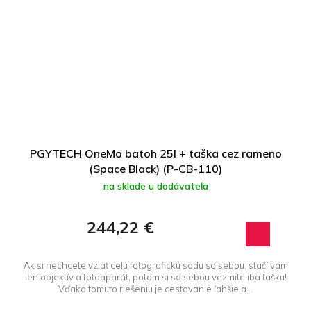
PGYTECH OneMo batoh 25l + taška cez rameno
(Space Black) (P-CB-110)
na sklade u dodávateľa
244,22 €
Ak si nechcete vziať celú fotografickú sadu so sebou, stačí vám
len objektív a fotoaparát, potom si so sebou vezmite iba tašku!
Vďaka tomuto riešeniu je cestovanie ľahšie a...