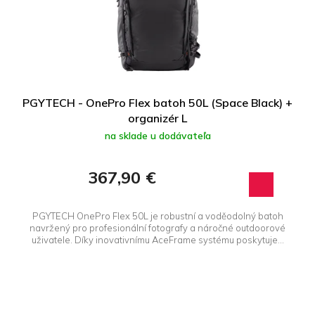
r
d
o
u
d
k
u
t
k
o
t
v
PGYTECH - OnePro Flex batoh 50L (Space Black) +
o
organizér L
v
na sklade u dodávateľa
367,90 €
PGYTECH OnePro Flex 50L je robustní a voděodolný batoh
navržený pro profesionální fotografy a náročné outdoorové
uživatele. Díky inovativnímu AceFrame systému poskytuje...