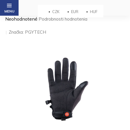
Prejsť
na
CZK
EUR
HUF
obsah
Priemerné
Neohodnotené
Podrobnosti hodnotenia
hodnotenie
produktu
Značka:
PGYTECH
je
0,0
z 5
hviezdičiek.