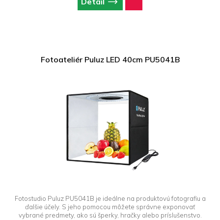
Detail
Fotoateliér Puluz LED 40cm PU5041B
Fotostudio Puluz PU5041B je ideálne na produktovú fotografiu a
ďalšie účely. S jeho pomocou môžete správne exponovať
vybrané predmety, ako sú šperky, hračky alebo príslušenstvo.