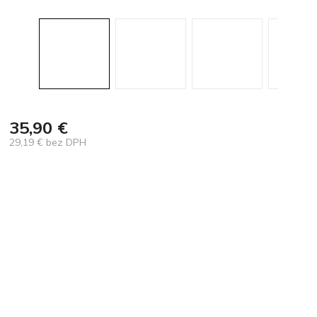
35,90 €
29,19 € bez DPH
Jednotková
cena: