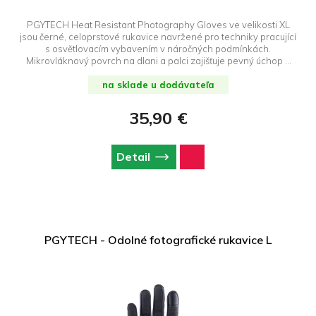
PGYTECH Heat Resistant Photography Gloves ve velikosti XL
jsou černé, celoprstové rukavice navržené pro techniky pracující
s osvětlovacím vybavením v náročných podmínkách.
Mikrovláknový povrch na dlani a palci zajišťuje pevný úchop a
odolnost vůči opotřebení, zatímco vnitřní vrstva Y-WARM
poskytuje tepelnou izolaci proti vysokým teplotám. Prodyšná
na sklade u dodávateľa
síťovina na hřbetu ruky zajišťuje ventilaci a pohodlí i při
dlouhodobém nošení. Rukavice mají PVC stahovací pásek na
35,90 €
zápěstí a sponu proti ztrátě pro snadné spojení páru. Rozměry:
délka 18–19 cm, šířka 9–10 cm.
Detail
PGYTECH - Odolné fotografické rukavice L