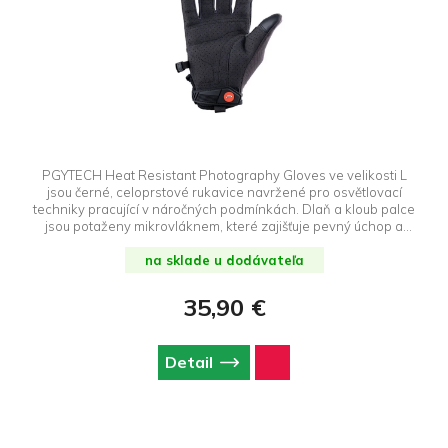
PGYTECH Heat Resistant Photography Gloves ve velikosti L
jsou černé, celoprstové rukavice navržené pro osvětlovací
techniky pracující v náročných podmínkách. Dlaň a kloub palce
jsou potaženy mikrovláknem, které zajišťuje pevný úchop a
vysokou odolnost. Vnitřní strana rukavic je vybavena izolační
vrstvou Y-WARM, která chrání ruce před vysokými teplotami
na sklade u dodávateľa
vznikajícími při práci se světly. Zadní část je vyrobena z
prodyšné síťoviny pro větší komfort a odvod vlhkosti. Rukavice
35,90 €
se upevňují pomocí PVC pásku na zápěstí a disponují sponou
proti ztrátě pro snadné spojení páru při nepoužívání.
Detail