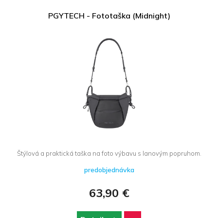
PGYTECH - Fototaška (Midnight)
Štýlová a praktická taška na foto výbavu s lanovým popruhom.
predobjednávka
63,90 €