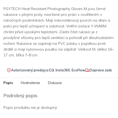
PGYTECH Heat Resistant Photography Gloves M jsou černé
rukavice s plnými prsty, navržené pro práci s osvětlením v
náročných podmínkách. Mají mikrovláknový povrch na dlani a
palci pro lepší uchopení a odolnost. Vnitřní izolace Y-WARM
chrání před vysokými teplotami. Zadní část rukavic je z
prodyšné síťoviny pro lepší ventilaci a pohodlí při dlouhodobém
nošení. Rukavice se zapínají na PVC pásku s pojistkou proti
ztrátě a mají nylonovou poutko na zápěstí. Velikost M, délka 16–
17 cm, šířka 7–8 cm.
Autorizovaný predajca DJI, Insta360, EcoFlow
Doprava zadarmo
Popis
Hodnotenie
Diskusia
Podrobný popis
Popis produktu nie je dostupný