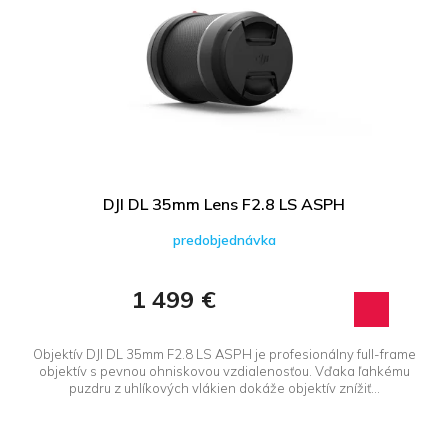
DJI DL 35mm Lens F2.8 LS ASPH
predobjednávka
1 499 €
Objektív DJI DL 35mm F2.8 LS ASPH je profesionálny full-frame
objektív s pevnou ohniskovou vzdialenosťou. Vďaka ľahkému
puzdru z uhlíkových vlákien dokáže objektív znížiť...