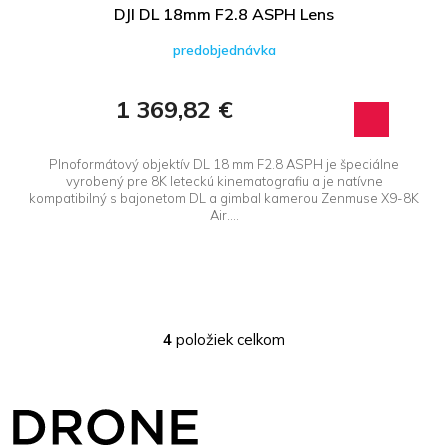
DJI DL 18mm F2.8 ASPH Lens
predobjednávka
1 369,82 €
Plnoformátový objektív DL 18 mm F2.8 ASPH je špeciálne
vyrobený pre 8K leteckú kinematografiu a je natívne
kompatibilný s bajonetom DL a gimbal kamerou Zenmuse X9-8K
Air....
4
položiek celkom
O
v
l
Z
á
á
d
p
a