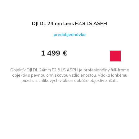
u
v
k
t
o
DJI DL 24mm Lens F2.8 LS ASPH
v
predobjednávka
1 499 €
Objektív DJI DL 24mm F2.8 LS ASPH je profesionálny full-frame
objektív s pevnou ohniskovou vzdialenosťou. Vďaka ľahkému
puzdru z uhlíkových vlákien dokáže objektív znížiť...