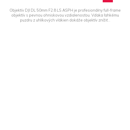
Objektív DJI DL 50mm F2.8 LS ASPH je profesionálny full-frame
objektív s pevnou ohniskovou vzdialenosťou. Vďaka ľahkému
puzdru z uhlíkových vlákien dokáže objektív znížiť...