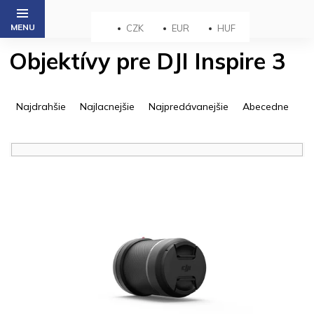
Prejsť
na
CZK
EUR
HUF
obsah
Objektívy pre DJI Inspire 3
R
a
Najdrahšie
Najlacnejšie
Najpredávanejšie
Abecedne
d
e
n
i
V
e
ý
p
p
r
i
o
s
d
p
u
r
k
o
t
d
o