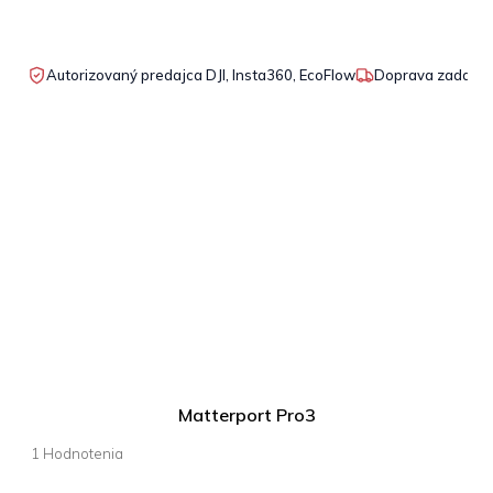
Autorizovaný predajca DJI, Insta360, EcoFlow
Doprava zadarmo
Matterport Pro3
Priemerné
hodnotenie