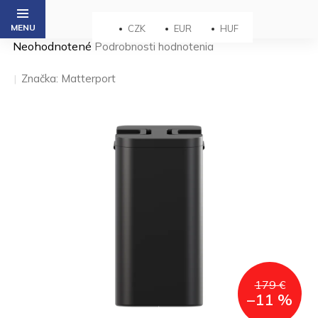
Prejsť
na
CZK
EUR
HUF
obsah
Priemerné
Neohodnotené
Podrobnosti hodnotenia
hodnotenie
produktu
Značka:
Matterport
je
0,0
z 5
hviezdičiek.
179 €
–11 %