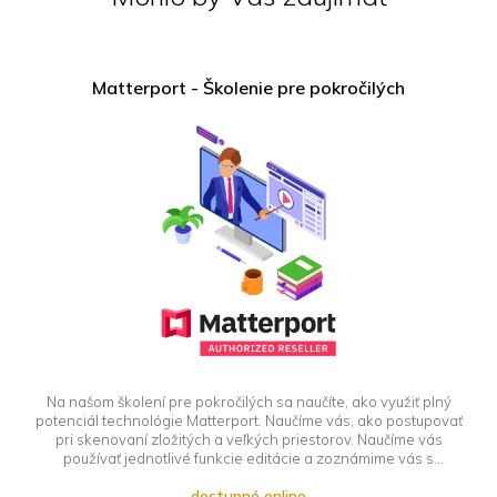
Matterport - Školenie pre pokročilých
Na našom školení pre pokročilých sa naučíte, ako využiť plný
potenciál technológie Matterport. Naučíme vás, ako postupovať
pri skenovaní zložitých a veľkých priestorov. Naučíme vás
používať jednotlivé funkcie editácie a zoznámime vás s
jednotlivými formami modelových výstupov. Školenie je vhodné
dostupné online
pre použiváteľov, ktorí majú základné znalosti používania