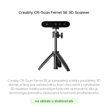
Creality CR-Scan Ferret SE 3D Scanner
Creality CR-Scan Ferret SE je kompaktný a ľahko použiteľný 3D
skener určený pre začiatočníkov, ktorí chcú začať s vytváraním
3D modelov. Vďaka pokročilým funkciám skenovania, ako je
technológia presného sledovania a možnosti plnofarebného
skenovania, ponúka Ferret SE výnimočnú kvalitu obrazu za
prijateľnú cenu. Jeho všestrannosť a jednoduché používanie z
na sklade u dodávateľa
neho robia ideálnu voľbu pre amatérov aj profesionálov, ktorí