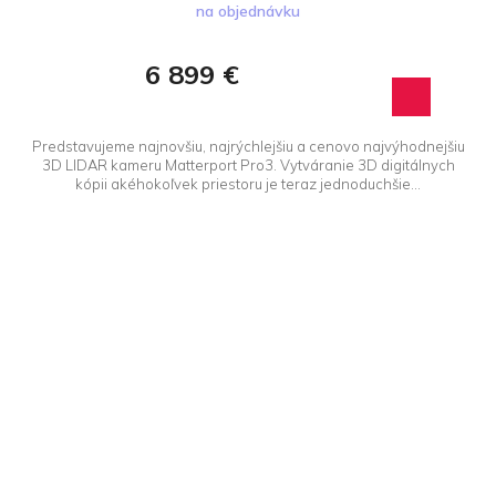
produktu
na objednávku
je
5,0
6 899 €
z 5
hviezdičiek.
Predstavujeme najnovšiu, najrýchlejšiu a cenovo najvýhodnejšiu
3D LIDAR kameru Matterport Pro3. Vytváranie 3D digitálnych
kópii akéhokoľvek priestoru je teraz jednoduchšie...