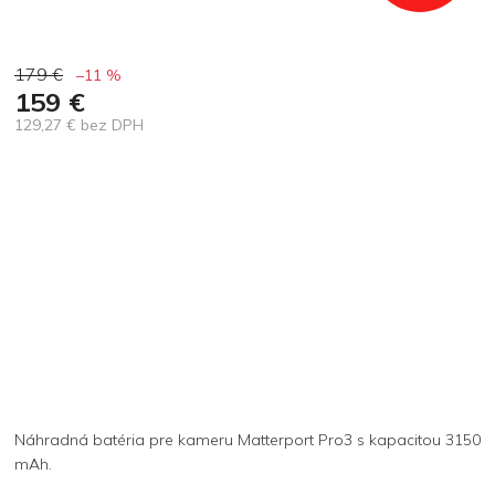
179 €
–11 %
159 €
129,27 € bez DPH
Jednotková
cena:
Náhradná batéria pre kameru Matterport Pro3 s kapacitou 3150
mAh.