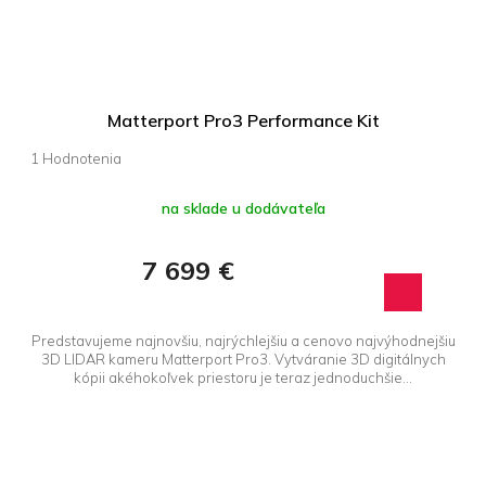
Matterport Pro3 Performance Kit
Priemerné
hodnotenie
produktu
na sklade u dodávateľa
je
5,0
7 699 €
z 5
hviezdičiek.
Predstavujeme najnovšiu, najrýchlejšiu a cenovo najvýhodnejšiu
3D LIDAR kameru Matterport Pro3. Vytváranie 3D digitálnych
kópii akéhokoľvek priestoru je teraz jednoduchšie...