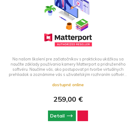
Na našom školení pre začiatočníkov s praktickou ukážkou sa
naučíte základy používania kamery Matterport a pridruženého
softvéru. Naučíme vás, ako postupovať pri tvorbe virtuálnych
prehliadok a zoznámime vás s uživateľským rozhraním softvéru.
Súčasťou školenia, je aj praktická ukážka skenovania. Školenie
dostupné online
je vhodné pre úplnych začiatočníkov bez základných znalosti
používania Matterport technológie.
259,00 €
Detail