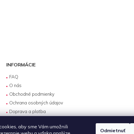
INFORMÁCIE
FAQ
O nás
Obchodné podmienky
Ochrana osobných údajov
Doprava a platba
Reklamácie
cookies, aby sme Vám umožnili
Servis produktov DJI
Odmietnuť
rezeranie webu a vďaka analýze