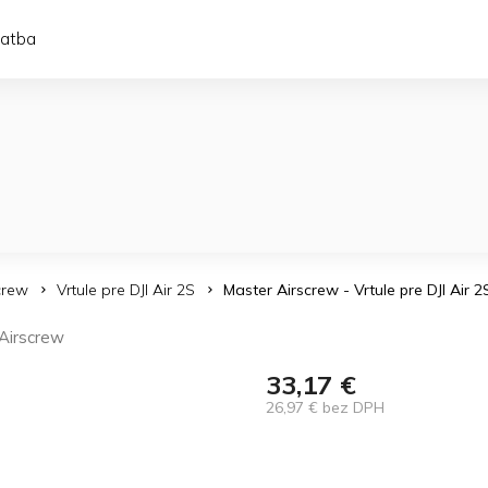
latba
crew
Vrtule pre DJI Air 2S
Master Airscrew - Vrtule pre DJI Air 
Airscrew
33,17 €
26,97 € bez DPH
Jednotková
cena: