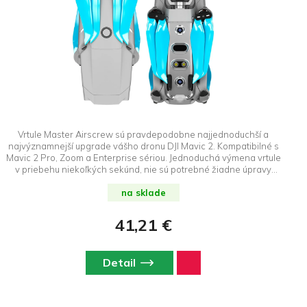
Vrtule Master Airscrew sú pravdepodobne najjednoduchší a
najvýznamnejší upgrade vášho dronu DJI Mavic 2. Kompatibilné s
Mavic 2 Pro, Zoom a Enterprise sériou. Jednoduchá výmena vrtule
v priebehu niekoľkých sekúnd, nie sú potrebné žiadne úpravy
nastavení. Vylepšené vrtule Mavic 2 STEALTH poskytujú tichý
chod, vyššiu efektivitu a dlhší čas letu, ako aj zvýšený výkon v
na sklade
režime Šport a pri letoch vo veľkých výškach. DroneRepublic.sk je
výhradným dovozcom a predajcom značky Master Airscrew na
41,21 €
Slovensku.
Detail