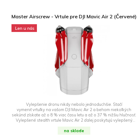
Master Airscrew - Vrtule pre DJI Mavic Air 2 (Červené)
Len u nás
Vylepšenie dronu nikdy nebolo jednoduchšie. Stačí
vymeniť vrtuľky na vašom DJI Mavic Air 2 a behom niekoľkých
sekúnd získate až o 8 % viac času letu a až o 37 % nižšiu hlučnosť.
Vylepšené stealth vrtule Mavic Air 2 ďalej poskytujú vylepšený
výkon v režime Šport, lety vo vysokej nadmorskej výške, lepšiu
odolnosť a viditeľnosť spolu s bezkonkurenčnými výkonovými
na sklade
vlastnosťami. DroneRepublic.sk je výhradným dovozcom a