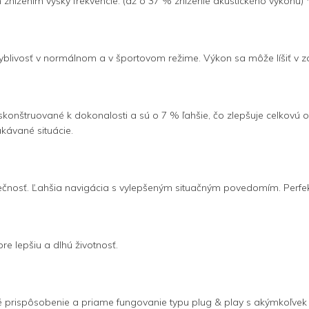
m znížením výšky frekvencie. (až o 37 % zníženie akustického výkonu)
hyblivosť v normálnom a v športovom režime. Výkon sa môže líšiť v z
skonštruované k dokonalosti a sú o 7 % ľahšie, čo zlepšuje celkovú o
kávané situácie.
zpečnosť. Ľahšia navigácia s vylepšeným situačným povedomím. Perfekt
e lepšiu a dlhú životnosť.
é prispôsobenie a priame fungovanie typu plug & play s akýmkoľvek 