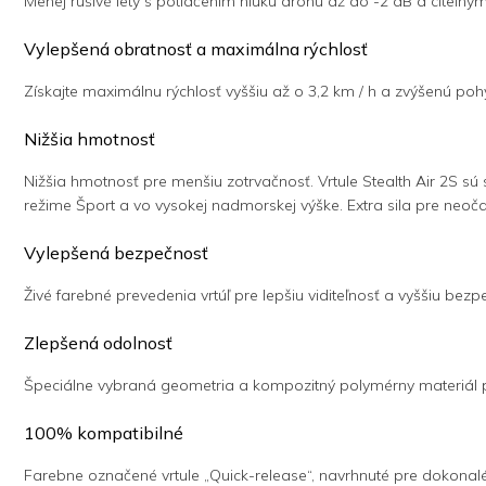
Menej rušivé lety s potlačením hluku dronu až do -2 dB a citeľný
Vylepšená obratnosť a maximálna rýchlosť
Získajte maximálnu rýchlosť vyššiu až o 3,2 km / h a zvýšenú po
Nižšia hmotnosť
Nižšia hmotnosť pre menšiu zotrvačnosť. Vrtule Stealth Air 2S sú 
režime Šport a vo vysokej nadmorskej výške. Extra sila pre neoča
Vylepšená bezpečnosť
Živé farebné prevedenia vrtúľ pre lepšiu viditeľnosť a vyššiu be
Zlepšená odolnosť
Špeciálne vybraná geometria a kompozitný polymérny materiál pr
100% kompatibilné
Farebne označené vrtule „Quick-release“, navrhnuté pre dokonal