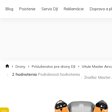
Prejsť
na
Blog
Poistenie
Servis DJI
Reklamácie
Doprava a p
obsah
Drony
Príslušenstvo pre drony DJI
Vrtule Master Airs
Priemerné
2 hodnotenia
Podrobnosti hodnotenia
Značka:
Master 
hodnotenie
produktu
je
5,0
z 5
hviezdičiek.