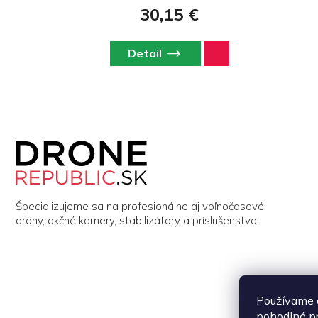
predajcom značky Master Airscrew na Slovensku.
30,15 €
Detail
Z
á
p
ä
t
i
Špecializujeme sa na profesionálne aj voľnočasové
e
drony, akčné kamery, stabilizátory a príslušenstvo.
Používame 
pohodlné p