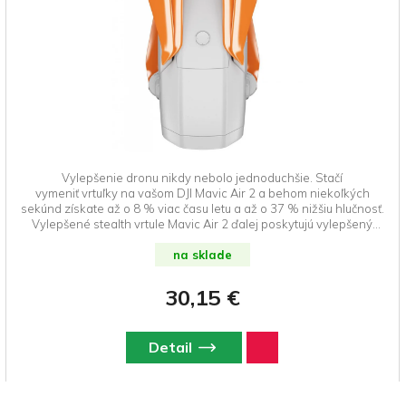
Vylepšenie dronu nikdy nebolo jednoduchšie. Stačí
vymeniť vrtuľky na vašom DJI Mavic Air 2 a behom niekoľkých
sekúnd získate až o 8 % viac času letu a až o 37 % nižšiu hlučnosť.
Vylepšené stealth vrtule Mavic Air 2 ďalej poskytujú vylepšený
výkon v režime Šport, lety vo vysokej nadmorskej výške, lepšiu
odolnosť a viditeľnosť spolu s bezkonkurenčnými výkonovými
na sklade
vlastnosťami. DroneRepublic.sk je výhradným dovozcom a
predajcom značky Master Airscrew na Slovensku.
30,15 €
Detail