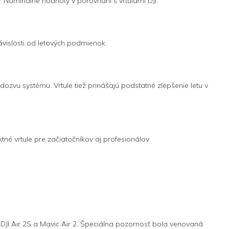
 * Nominálne hodnoty v porovnaní s vrtuľami DJI.
ávislosti od letových podmienok.
dozvu systému. Vrtule tiež prinášajú podstatné zlepšenie letu v
né vrtule pre začiatočníkov aj profesionálov.
DJI Air 2S a Mavic Air 2. Špeciálna pozornosť bola venovaná