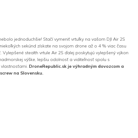
ebolo jednoduchšie! Stačí vymeniť vrtuľky na vašom DJI Air 2S
 niekoľkých sekúnd získate na svojom drone až o 4 % viac času
ť. Vylepšené stealth vrtule Air 2S ďalej poskytujú vylepšený výkon
 nadmorskej výške, lepšiu odolnosť a viditeľnosť spolu s
vlastnosťami.
DroneRepublic.sk je výhradným dovozcom a
screw na Slovensku.