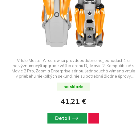
Vrtule Master Airscrew sú pravdepodobne najjednoduchší a
najvýznamnejší upgrade vášho dronu DJI Mavic 2. Kompatibilné s
Mavic 2 Pro, Zoom a Enterprise sériou. Jednoduchá výmena vrtule
v priebehu niekoľkých sekúnd, nie sú potrebné žiadne úpravy
nastavení. Vylepšené vrtule Mavic 2 STEALTH poskytujú tichý
chod, vyššiu efektivitu a dlhší čas letu, ako aj zvýšený výkon v
na sklade
režime Šport a pri letoch vo veľkých výškach. DroneRepublic.sk je
výhradným dovozcom a predajcom značky Master Airscrew na
41,21 €
Slovensku.
Detail