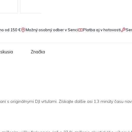
o od 150 €
Možný osobný odber v Senci
Platba aj v hotovosti
Ser
iskusia
Značka
í s originálnymi DJI vrtuľami. Získajte ďalšie asi 1,3 minúty času na