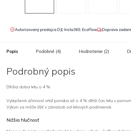
Autorizovaný predajca DJI, Insta360, EcoFlow
Doprava zadarm
Popis
Podobné (4)
Hodnotenie (2)
D
Podrobný popis
Dlhšia doba letu o 4 %
Vylepšená účinnosť vrtúľ ponúka až o 4 % dlhší čas letu v porovnan
Výkon sa môže líšiť v závislosti od letových podmienok.
Nižšia hlučnosť