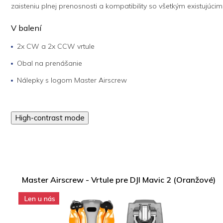
zaisteniu plnej prenosnosti a kompatibility so všetkým existujúcim
V balení
2x CW a 2x CCW vrtule
Obal na prenášanie
Nálepky s logom Master Airscrew
High-contrast mode
Master Airscrew - Vrtule pre DJI Mavic 2 (Oranžové)
Len u nás