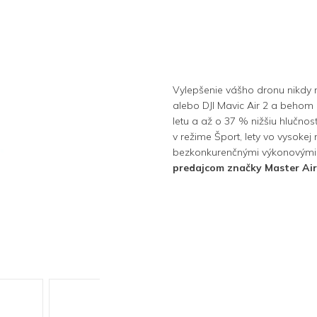
Vylepšenie vášho dronu nikdy n
alebo DJI Mavic Air 2 a behom
letu a až o 37 % nižšiu hlučnos
v režime Šport, lety vo vysokej
bezkonkurenčnými výkonovými 
predajcom značky Master Air