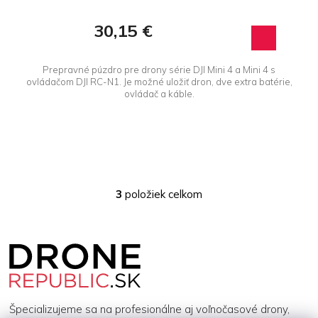
30,15 €
Prepravné púzdro pre drony série DJI Mini 4 a Mini 4 s
ovládačom DJI RC-N1. Je možné uložiť dron, dve extra batérie,
ovládač a káble.
3
položiek celkom
O
v
l
Z
á
á
d
p
a
ä
c
t
i
i
e
Špecializujeme sa na profesionálne aj voľnočasové drony,