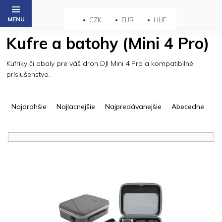
Prejsť
na
CZK
EUR
HUF
obsah
Kufre a batohy (Mini 4 Pro)
Kufríky či obaly pre váš dron DJI Mini 4 Pro a kompatibilné
príslušenstvo.
R
a
Najdrahšie
Najlacnejšie
Najpredávanejšie
Abecedne
d
e
n
i
V
e
ý
p
p
r
i
o
s
d
p
u
r