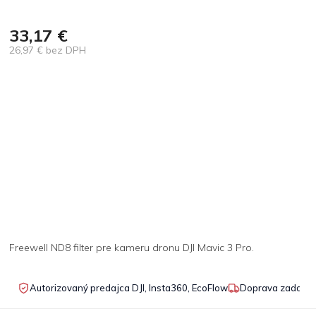
33,17 €
26,97 € bez DPH
Jednotková
cena:
Freewell ND8 filter pre kameru dronu DJI Mavic 3 Pro.
Autorizovaný predajca DJI, Insta360, EcoFlow
Doprava zadarmo