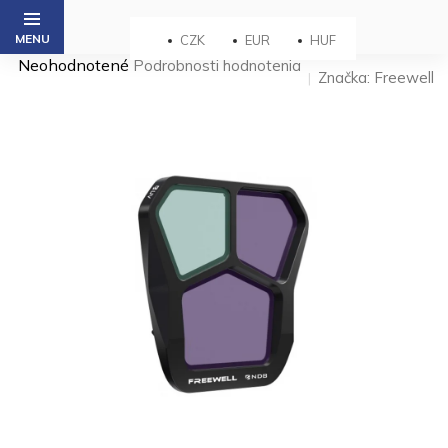
Prejsť
na
CZK
EUR
HUF
obsah
Priemerné
Neohodnotené
Podrobnosti hodnotenia
Značka:
Freewell
hodnotenie
produktu
je
0,0
z 5
hviezdičiek.