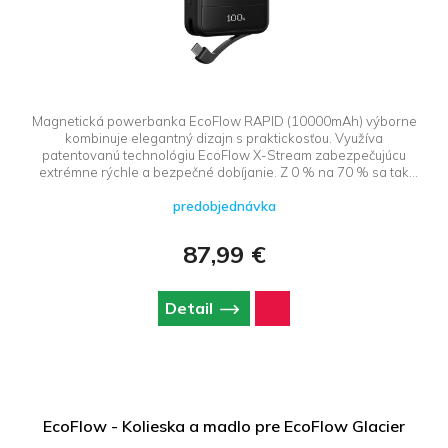
Magnetická powerbanka EcoFlow RAPID (10000mAh) výborne
kombinuje elegantný dizajn s praktickosťou. Využíva
patentovanú technológiu EcoFlow X-Stream zabezpečujúcu
extrémne rýchle a bezpečné dobíjanie. Z 0 % na 70 % sa tak
nabije už za 33 minút. Mobil kompatibilný s technológiami Qi2
predobjednávka
doplní energie i bezdrátovo, ostatné prístroje pomocou
zabudovaného USB-C kábla. Bez problémov napájajú väčšinu
přenosných zariadení, a to vrátane MacBooků, iPadů, Kindlů,
87,99 €
fitness náramků a sluchátek.
Detail
EcoFlow - Kolieska a madlo pre EcoFlow Glacier