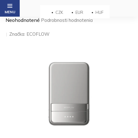
Prejsť
na
CZK
EUR
HUF
obsah
Priemerné
Neohodnotené
Podrobnosti hodnotenia
hodnotenie
produktu
Značka:
ECOFLOW
je
0,0
z 5
hviezdičiek.