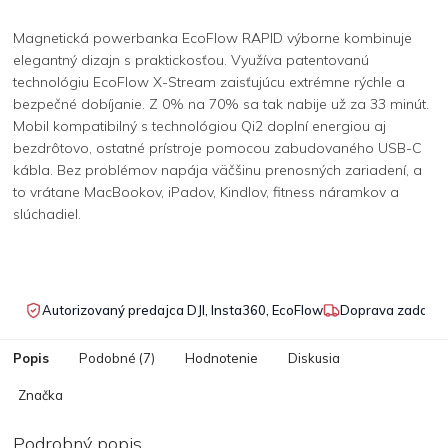
Magnetická powerbanka EcoFlow RAPID výborne kombinuje
elegantný dizajn s praktickosťou. Využíva patentovanú
technológiu EcoFlow X-Stream zaisťujúcu extrémne rýchle a
bezpečné dobíjanie. Z 0% na 70% sa tak nabije už za 33 minút.
Mobil kompatibilný s technológiou Qi2 doplní energiou aj
bezdrôtovo, ostatné prístroje pomocou zabudovaného USB-C
kábla. Bez problémov napája väčšinu prenosných zariadení, a
to vrátane MacBookov, iPadov, Kindlov, fitness náramkov a
slúchadiel.
Autorizovaný predajca DJI, Insta360, EcoFlow
Doprava zadarmo
Popis
Podobné (7)
Hodnotenie
Diskusia
Značka
Podrobný popis