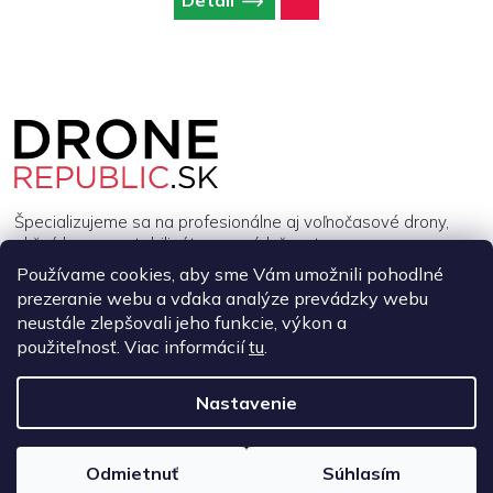
Detail
Z
á
p
ä
t
i
Špecializujeme sa na profesionálne aj voľnočasové drony,
e
akčné kamery, stabilizátory a príslušenstvo.
Používame cookies, aby sme Vám umožnili pohodlné
prezeranie webu a vďaka analýze prevádzky webu
INFORMÁCIE
neustále zlepšovali jeho funkcie, výkon a
použiteľnosť. Viac informácií
tu
.
MÔJ ÚČET
Nastavenie
Copyright 2026
DroneRepublic.sk
. Všetky práva vyhradené.
Upraviť
nastavenie cookies
Odmietnuť
Súhlasím