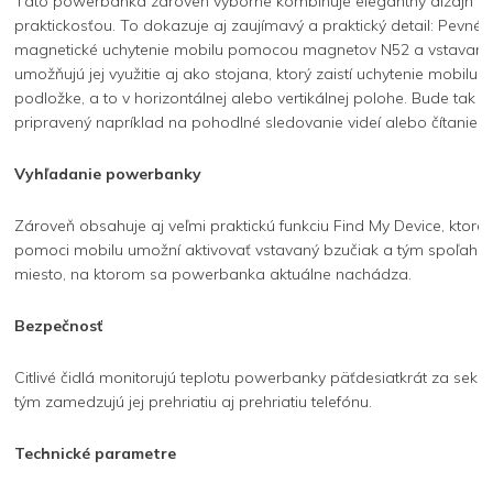
Táto powerbanka zároveň výborne kombinuje elegantný dizajn s
praktickosťou. To dokazuje aj zaujímavý a praktický detail: Pevné
magnetické uchytenie mobilu pomocou magnetov N52 a vstavaný 
umožňujú jej využitie aj ako stojana, ktorý zaistí uchytenie mobilu 
podložke, a to v horizontálnej alebo vertikálnej polohe. Bude tak
pripravený napríklad na pohodlné sledovanie videí alebo čítanie s
Vyhľadanie powerbanky
Zároveň obsahuje aj veľmi praktickú funkciu Find My Device, ktorá
pomoci mobilu umožní aktivovať vstavaný bzučiak a tým spoľahli
miesto, na ktorom sa powerbanka aktuálne nachádza.
Bezpečnosť
Citlivé čidlá monitorujú teplotu powerbanky päťdesiatkrát za seku
tým zamedzujú jej prehriatiu aj prehriatiu telefónu.
Technické parametre