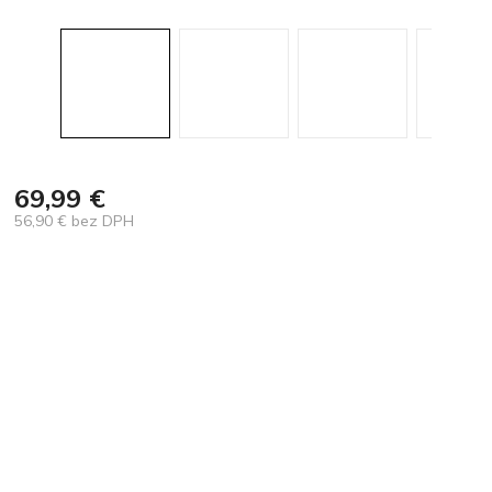
69,99 €
56,90 € bez DPH
Jednotková
cena: