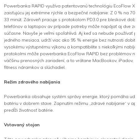
Powerbanka RAPID využíva patentovanú technológiu EcoFlow X-
zaisťujúcu jej extrémne rýchle a bezpečné nabíjanie: Z 0 % na 70 
33 minút. Zároveň pracuje s protokolom PD3.0 pre bleskové dobíj
telefónov a laptopov av prípade potreby môže napájať aj dve zar
súčasne. Navyše je veľmi spoľahlivá. Aj keď sa nebude používať 
jedného mesiaca, udrží viac ako 95 % energie bez nutnosti dobiti
vysokému výstupnému výkonu a kompatibilite s niekoľkými nabíjac
protokolmi môže powerbanka EcoFlow RAPID bez problémov na
väčšinu prenosných zariadení, a to vrátane MacBookov, iPadov, Ki
fitness náramkov a slúchadiel.
Režim zdravého nabíjania
Powerbanka obsahuje systém správy energie, ktorý pomáha udrž
batériu v dobrem stave. Zapnutím režimu „zdravé nabíjanie“ v apli
predĺži životnosť batérie.
Vstavaný stojan