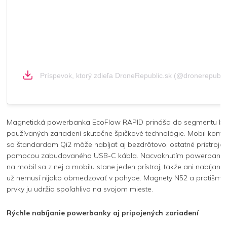
Príspevok, ktorý zdieľa DroneRepublic.sk (@dronerepublic
Magnetická powerbanka EcoFlow RAPID prináša do segmentu b
používaných zariadení skutočne špičkové technológie. Mobil kompa
so štandardom Qi2 môže nabíjať aj bezdrôtovo, ostatné prístroje
pomocou zabudovaného USB-C kábla. Nacvaknutím powerbanky
na mobil sa z nej a mobilu stane jeden prístroj, takže ani nabíjanie
už nemusí nijako obmedzovať v pohybe. Magnety N52 a protišmy
prvky ju udržia spoľahlivo na svojom mieste.
Rýchle nabíjanie powerbanky aj pripojených zariadení