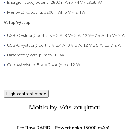
Energia lítiovej batérie: 2500 mAh 7,74 V / 19,35 Wh
Menovitá kapacita: 3200 mAh 5 V ⎓ 2,4 A
Vstup/výstup
USB-C vstupný port: 5 V⎓ 3 A, 9 V⎓ 3 A, 12 V⎓ 2,5 A, 15 V⎓ 2 A
USB-C výstupný port: 5 V 2,4 A, 9 V 3 A, 12 V 2,5 A, 15 V 2 A
Bezdrôtový výstup: max. 15 W
Celkový výstup: 5 V ⎓ 2,4 A (max. 12 W)
High-contrast mode
Mohlo by Vás zaujímať
EcoFlow RAPID - Powerbanka (5000 mAh) -