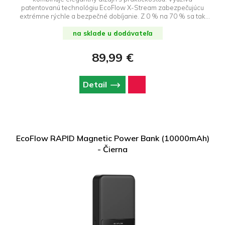
patentovanú technológiu EcoFlow X-Stream zabezpečujúcu
extrémne rýchle a bezpečné dobíjanie. Z 0 % na 70 % sa tak
nabije už za 33 minút. Mobil kompatibilný s technológiami Qi2
doplní energie i bezdrátovo, ostatné prístroje pomocou
na sklade u dodávateľa
zabudovaného USB-C kábla. Bez problémov napájajú väčšinu
přenosných zariadení, a to vrátane MacBooků, iPadů, Kindlů,
89,99 €
fitness náramků a sluchátek.
Detail
EcoFlow RAPID Magnetic Power Bank (10000mAh)
- Čierna