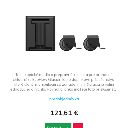
Teleskopické madlo a prepravné kolieska pre prenosnú
chladničku EcoFlow Glacier. Ide o doplnkové príslušenstvo,
ktoré uľahčí manipuláciu so zariadením. Inštalácia je veľmi
jednoduchá a rýchla. Rovnako ľahko môžete toto príslušenstvo
odmontovať a ušetriť tak drahocenný priestor pri preprave.
predobjednávka
121,61 €