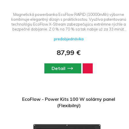
Magnetická powerbanka EcoFlow RAPID (10000mAh) výborne
kombinuje elegantný dizajn s praktickosťou. Využíva patentovanú
technológiu EcoFlow X-Stream zabezpečujúcu extrémne rýchle a
bezpečné dobíjanie. Z 0 % na 70 % sa tak nabije už za 33 minút.
Mobil kompatibilný s technológiami Qi2 doplní energie i
predobjednávka
bezdrátovo, ostatné prístroje pomocou zabudovaného USB-C
kábla. Bez problémov napájajú väčšinu přenosných zariadení, a
to vrátane MacBooků, iPadů, Kindlů, fitness náramků a sluchátek.
87,99 €
Detail
EcoFlow - Power Kits 100 W solárny panel
(Flexibilný)