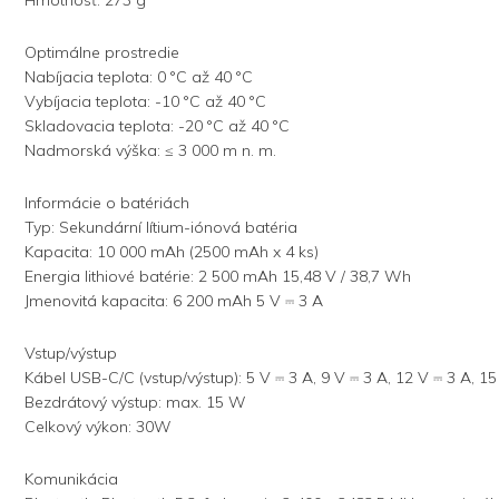
Optimálne prostredie
Nabíjacia teplota: 0 °C až 40 °C
Vybíjacia teplota: -10 °C až 40 °C
Skladovacia teplota: -20 °C až 40 °C
Nadmorská výška: ≤ 3 000 m n. m.
Informácie o batériách
Typ: Sekundární lítium-iónová batéria
Kapacita: 10 000 mAh (2500 mAh x 4 ks)
Energia lithiové batérie: 2 500 mAh 15,48 V / 38,7 Wh
Jmenovitá kapacita: 6 200 mAh 5 V ⎓ 3 A
Vstup/výstup
Kábel USB-C/C (vstup/výstup): 5 V ⎓ 3 A, 9 V ⎓ 3 A, 12 V ⎓ 3 A, 15
Bezdrátový výstup: max. 15 W
Celkový výkon: 30W
Komunikácia