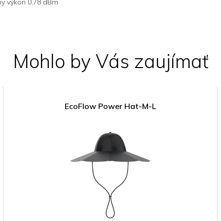
lny výkon 0,78 dBm
Mohlo by Vás zaujímať
EcoFlow Power Hat-M-L