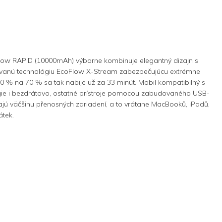
w RAPID (10000mAh) výborne kombinuje elegantný dizajn s
tovanú technológiu EcoFlow X-Stream zabezpečujúcu extrémne
 0 % na 70 % sa tak nabije už za 33 minút. Mobil kompatibilný s
gie i bezdrátovo, ostatné prístroje pomocou zabudovaného USB-
jú väčšinu přenosných zariadení, a to vrátane MacBooků, iPadů,
átek.