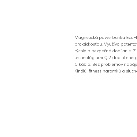
Magnetická powerbanka EcoFlo
praktickosťou. Využíva paten
rýchle a bezpečné dobíjanie. Z
technológiami Qi2 doplní ener
C kábla. Bez problémov napája
Kindlů, fitness náramků a sluch