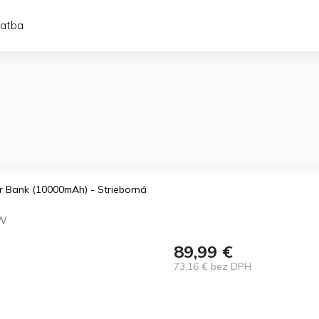
latba
 Bank (10000mAh) - Strieborná
W
89,99 €
73,16 € bez DPH
Jednotková
cena: