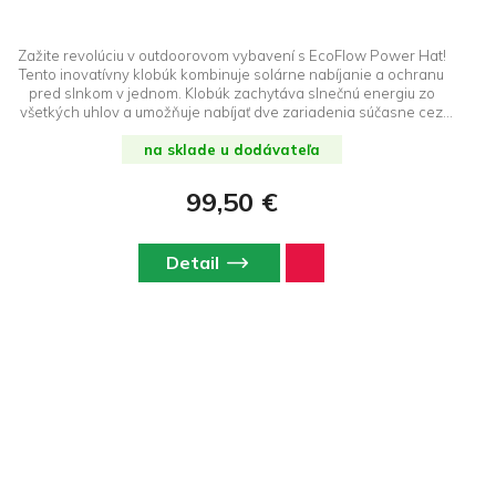
Zažite revolúciu v outdoorovom vybavení s EcoFlow Power Hat!
Tento inovatívny klobúk kombinuje solárne nabíjanie a ochranu
pred slnkom v jednom. Klobúk zachytáva slnečnú energiu zo
všetkých uhlov a umožňuje nabíjať dve zariadenia súčasne cez
USB-A a USB-C porty.
na sklade u dodávateľa
99,50 €
Detail