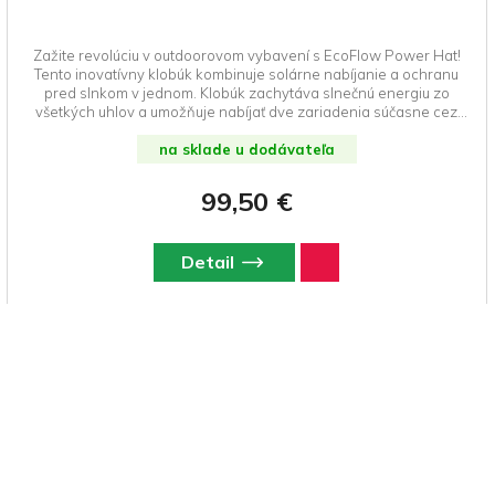
Zažite revolúciu v outdoorovom vybavení s EcoFlow Power Hat!
Tento inovatívny klobúk kombinuje solárne nabíjanie a ochranu
pred slnkom v jednom. Klobúk zachytáva slnečnú energiu zo
všetkých uhlov a umožňuje nabíjať dve zariadenia súčasne cez
USB-A a USB-C porty.
na sklade u dodávateľa
99,50 €
Detail