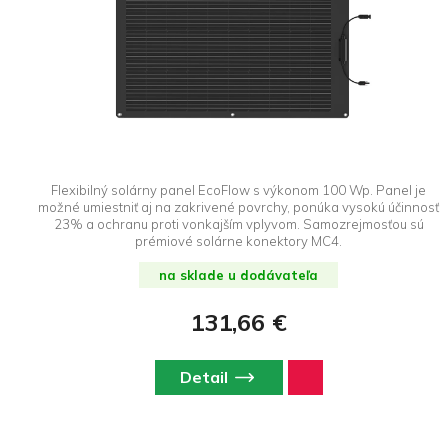
Flexibilný solárny panel EcoFlow s výkonom 100 Wp. Panel je
možné umiestniť aj na zakrivené povrchy, ponúka vysokú účinnosť
23% a ochranu proti vonkajším vplyvom. Samozrejmosťou sú
prémiové solárne konektory MC4.
na sklade u dodávateľa
131,66 €
Detail