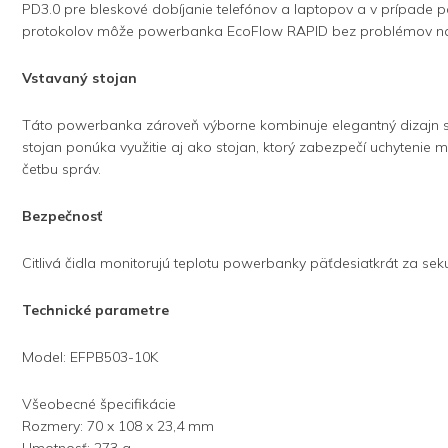
PD3.0 pre bleskové dobíjanie telefónov a laptopov a v prípade 
protokolov môže powerbanka EcoFlow RAPID bez problémov napája
Vstavaný stojan
Táto powerbanka zároveň výborne kombinuje elegantný dizajn s 
stojan ponúka využitie aj ako stojan, ktorý zabezpečí uchytenie 
četbu správ.
Bezpečnosť
Citlivá čidla monitorujú teplotu powerbanky päťdesiatkrát za seku
Technické parametre
Model: EFPB503-10K
Všeobecné špecifikácie
Rozmery: 70 x 108 x 23,4 mm
Hmotnosť: 273 g