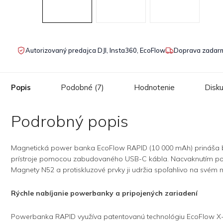
Autorizovaný predajca DJI, Insta360, EcoFlow
Doprava zadarm
Popis
Podobné (7)
Hodnotenie
Disku
Podrobný popis
Magnetická power banka EcoFlow RAPID (10 000 mAh) prináša be
prístroje pomocou zabudovaného USB-C kábla. Nacvaknutím power
Magnety N52 a protiskluzové prvky ji udržia spoľahlivo na svém m
Rýchle nabíjanie powerbanky a pripojených zariadení
Powerbanka RAPID využíva patentovanú technológiu EcoFlow X-St