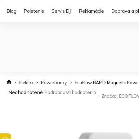
Prejsť
na
Blog
Poistenie
Servis DJI
Reklamácie
Doprava a p
obsah
Elektro
Powerbanky
EcoFlow RAPID Magnetic Power
Priemerné
Neohodnotené
Podrobnosti hodnotenia
Značka:
ECOFLO
hodnotenie
produktu
je
0,0
z 5
hviezdičiek.