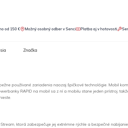
o od 150 €
Možný osobný odber v Senci
Platba aj v hotovosti
Ser
sia
Značka
žne používané zariadenia naozaj špičkové technológie. Mobil komp
banky RAPID na mobil sa z ní a mobilu stane jeden prístroj, takže 
ieste.
ream, ktorá zabezpečuje jej extrémne rýchle a bezpečné nabíjanie