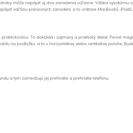
potreby môže napájať aj dva zariadenia súčasne. Vďaka vysokému vý
ť väčšinu prenosných zariadení, a to vrátane MacBooků, iPadů, Ki
praktickosťou. To dokládá i zajímavý a praktický detail: Pevné m
mobilu na podložku, a to v horizontálnej alebo vertikálnej polohe. Bu
ndu a tým zamedzujú jej prehriatie a prehriatie telefónu.