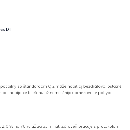
vis DJI
atibilný so štandardom Qi2 môže nabiť aj bezdrátovo, ostatné
ani nabíjanie telefonu už nemusí nijak omezovat v pohybe.
: Z 0 % na 70 % už za 33 minút. Zároveň pracuje s protokolom