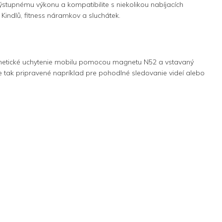
stupnému výkonu a kompatibilite s niekolikou nabíjacích
ndlů, fitness náramkov a sluchátek.
agnetické uchytenie mobilu pomocou magnetu N52 a vstavaný
de tak pripravené napríklad pre pohodlné sledovanie videí alebo