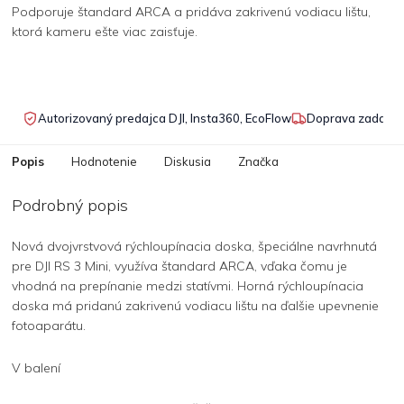
Podporuje štandard ARCA a pridáva zakrivenú vodiacu lištu,
ktorá kameru ešte viac zaisťuje.
Autorizovaný predajca DJI, Insta360, EcoFlow
Doprava zadarmo
Popis
Hodnotenie
Diskusia
Značka
Podrobný popis
Nová dvojvrstvová rýchloupínacia doska, špeciálne navrhnutá
pre DJI RS 3 Mini, využíva štandard ARCA, vďaka čomu je
vhodná na prepínanie medzi statívmi. Horná rýchloupínacia
doska má pridanú zakrivenú vodiacu lištu na ďalšie upevnenie
fotoaparátu.
V balení