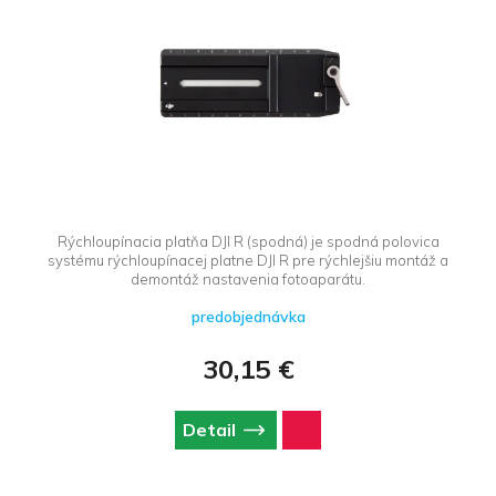
Rýchloupínacia platňa DJI R (spodná) je spodná polovica
systému rýchloupínacej platne DJI R pre rýchlejšiu montáž a
demontáž nastavenia fotoaparátu.
predobjednávka
30,15 €
Detail