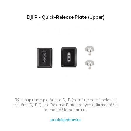
DJI R - Quick-Release Plate (Upper)
Rýchloupínacia platňa pre DJI R (horná) je horná polovica
systému DJI R Quick-Release Plate pre rýchlejšiu montáž a
demontáž fotoaparátu.
predobjednávka