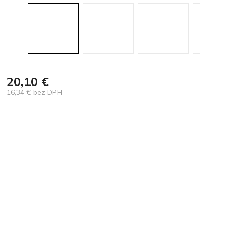
20,10 €
16,34 € bez DPH
Jednotková
cena: