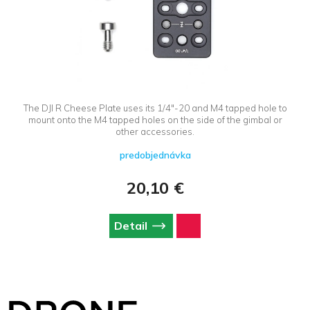
The DJI R Cheese Plate uses its 1/4"-20 and M4 tapped hole to
mount onto the M4 tapped holes on the side of the gimbal or
other accessories.
predobjednávka
20,10 €
Detail
Z
á