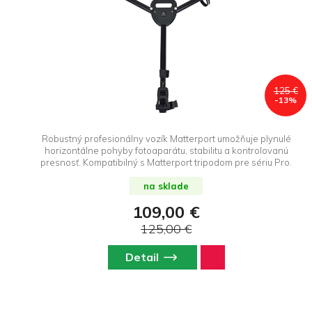
125 €
-13%
Robustný profesionálny vozík Matterport umožňuje plynulé
horizontálne pohyby fotoaparátu, stabilitu a kontrolovanú
presnosť. Kompatibilný s Matterport tripodom pre sériu Pro.
na sklade
109,00 €
125,00 €
Detail