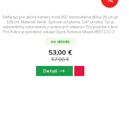
-7%
Selfie tyč pre akčné kamery Insta360. Nastaviteľná dĺžka 28 cm až
100 cm. Materiál: hliník. Spôsob uchytenia: 1/4" skrutka. Tyč je
automaticky odstránená z urobených záberov. Pre použitie s Ace
Pro & Ace je potrebné zakúpiť Quick Release Mount (INST110-35)
alebo adaptér z vidlice na statívový závit (INST120-15).
na sklade
53,00 €
57,00 €
Detail