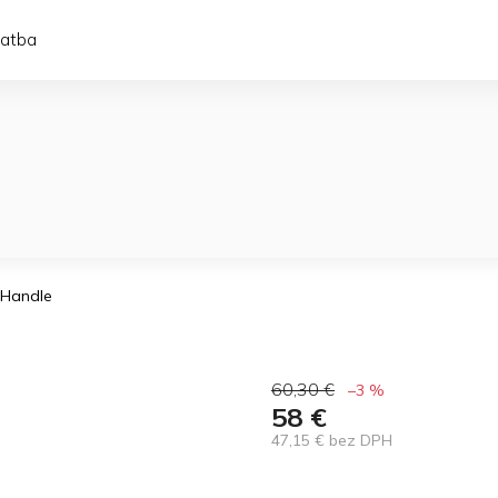
latba
e Handle
60,30 €
–3 %
58 €
47,15 € bez DPH
Jednotková
cena: