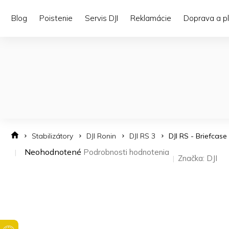
Prejsť
na
Blog
Poistenie
Servis DJI
Reklamácie
Doprava a p
obsah
Stabilizátory
DJI Ronin
DJI RS 3
DJI RS - Briefcas
Priemerné
Neohodnotené
Podrobnosti hodnotenia
Značka:
DJI
hodnotenie
produktu
je
0,0
z 5
hviezdičiek.