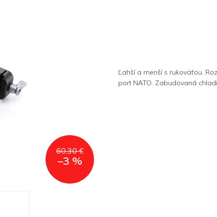
Ľahší a menší s rukoväťou. Ro
port NATO. Zabudovaná chladi
60,30 €
–3 %