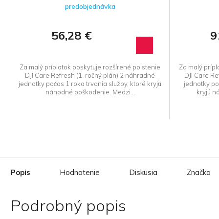
predobjednávka
56,28 €
9
Za malý príplatok poskytuje rozšírené poistenie
Za malý prípl
DJI Care Refresh (1-ročný plán) 2 náhradné
DJI Care Re
jednotky počas 1 roka trvania služby, ktoré kryjú
jednotky po
náhodné poškodenie. Medzi...
kryjú n
Popis
Hodnotenie
Diskusia
Značka
Podrobný popis