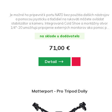
Je možné ho pripevniť k portu NATO bez použitia ďalších nástrojov
a pomocou joysticku a tlačidiel na rukoväti môžete ovládať
stabilizátor a kameru. Integrovaná Cold Shoe a montážny otvor
1/4"-20 umožňujú pripojenie externých monitorov ako pomoc pri
natáčaní, vďaka čomu je natáčanie z nízkeho uhla a ovládanie
na sklade u dodávateľa
kamery viac intuitívne.
71,00 €
Detail
Matterport - Pro Tripod Dolly