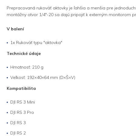
Prepracovaná rukoväť aktovky je ľahšia a menšia pre jednoduch
montážny otvor 1/4"-20 sa dajú pripojiť k externým monitorom pr
V balení
1x Rukoväť typu "aktovka"
Technické údaje
Hmotnosť: 210 g
Veľkosť: 192×40×64 mm (D×Š×V)
Kompatibilita
DJI RS 3 Mini
DJI RS 3 Pro
DJI RS 3
DJI RS 2