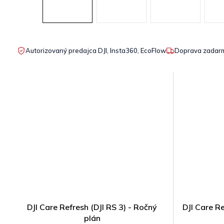
Autorizovaný predajca DJI, Insta360, EcoFlow
Doprava zadarm
DJI Care Refresh (DJI RS 3) - Ročný
DJI Care Re
plán