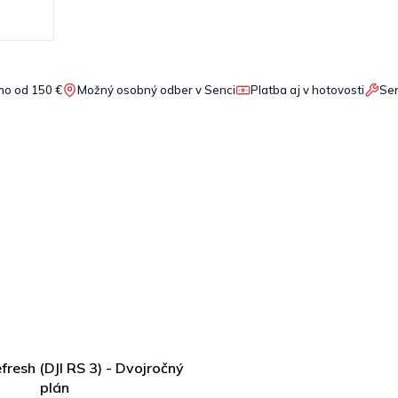
o od 150 €
Možný osobný odber v Senci
Platba aj v hotovosti
Ser
fresh (DJI RS 3) - Dvojročný
plán