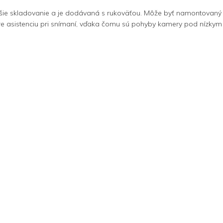
šie skladovanie a je dodávaná s rukoväťou. Môže byť namontovaný 
e asistenciu pri snímaní, vďaka čomu sú pohyby kamery pod nízkym uh