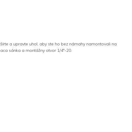
zšírte a upravte uhol, aby ste ho bez námahy namontovali na
aca sánka a montážny otvor 1/4"-20.