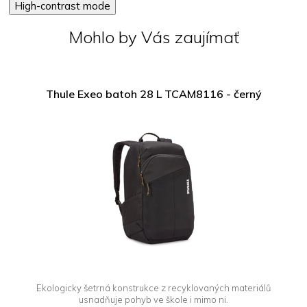
High-contrast mode
Mohlo by Vás zaujímať
Thule Exeo batoh 28 L TCAM8116 - černý
Ekologicky šetrná konstrukce z recyklovaných materiálů
usnadňuje pohyb ve škole i mimo ni.