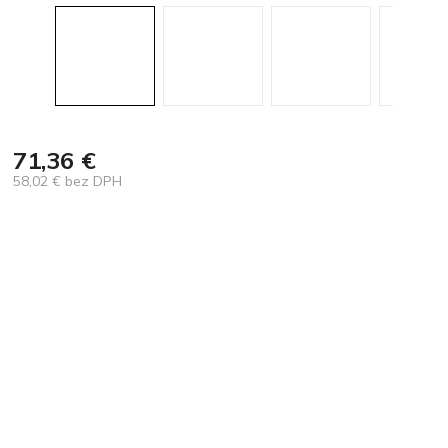
71,36 €
58,02 € bez DPH
Jednotková
cena: