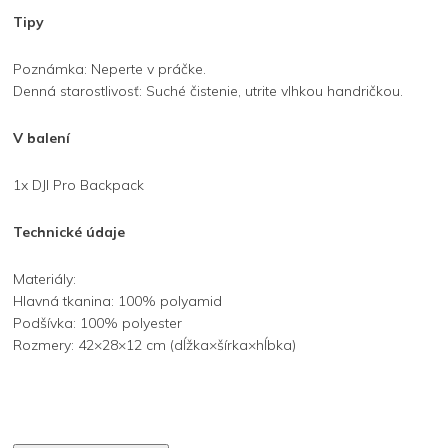
Tipy
Poznámka: Neperte v práčke.
Denná starostlivosť: Suché čistenie, utrite vlhkou handričkou.
V balení
1x DJI Pro Backpack
Technické údaje
Materiály:
Hlavná tkanina: 100% polyamid
Podšívka: 100% polyester
Rozmery: 42×28×12 cm (dĺžka×šírka×hĺbka)