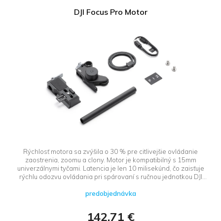
DJI Focus Pro Motor
Rýchlosť motora sa zvýšila o 30 % pre citlivejšie ovládanie
zaostrenia, zoomu a clony. Motor je kompatibilný s 15mm
univerzálnymi tyčami. Latencia je len 10 milisekúnd, čo zaisťuje
rýchlu odozvu ovládania pri spárovaní s ručnou jednotkou DJI
Focus Pro. Motor je vybavený vstavanou RF anténou, ktorá
predobjednávka
umožňuje prepojenie s ručnou jednotkou DJI Focus Pro. Po
spárovaní s DJI Focus Pro Grip môže grip napájať motor cez
USB-C port.
142,71 €