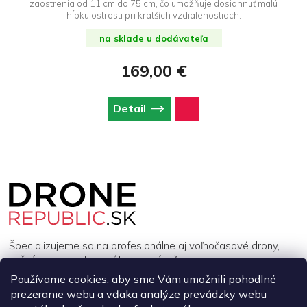
zaostrenia od 11 cm do 75 cm, čo umožňuje dosiahnuť malú
hĺbku ostrosti pri kratších vzdialenostiach.
na sklade u dodávateľa
169,00 €
Detail
Z
á
p
ä
t
i
Špecializujeme sa na profesionálne aj voľnočasové drony,
e
akčné kamery, stabilizátory a príslušenstvo.
Používame cookies, aby sme Vám umožnili pohodlné
prezeranie webu a vďaka analýze prevádzky webu
INFORMÁCIE