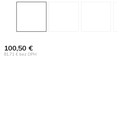
100,50 €
81,71 € bez DPH
Jednotková
cena: