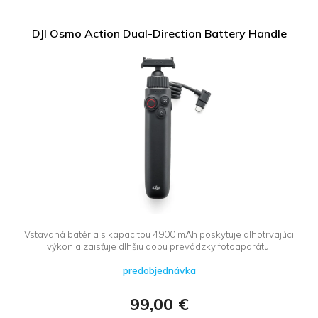
DJI Osmo Action Dual-Direction Battery Handle
Vstavaná batéria s kapacitou 4900 mAh poskytuje dlhotrvajúci
výkon a zaisťuje dlhšiu dobu prevádzky fotoaparátu.
predobjednávka
99,00 €