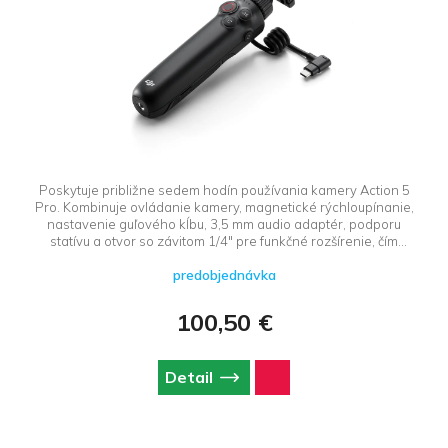
Poskytuje približne sedem hodín používania kamery Action 5
Pro. Kombinuje ovládanie kamery, magnetické rýchloupínanie,
nastavenie guľového kĺbu, 3,5 mm audio adaptér, podporu
statívu a otvor so závitom 1/4″ pre funkčné rozšírenie, čím
eliminuje potrebu mnoho príslušenstva. Je kompaktný a ľahko sa
predobjednávka
skladuje, takže vám na cestách nepridá žiadnu ďalšiu záťaž.
100,50 €
Detail