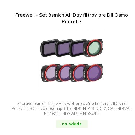
Freewell - Set ôsmich All Day filtrov pre DJI Osmo
Pocket 3
Súprava ôsmich filtrov Freewell pre akčné kamery DJI Osmo
Pocket 3. Súprava obsahuje filtre ND8, ND16, ND32, CPL, ND8/PL,
ND16/PL, ND32/PL a ND64/PL
na sklade