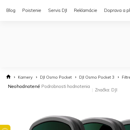
Prejsť
na
Blog
Poistenie
Servis DJI
Reklamácie
Doprava a p
obsah
Kamery
DJI Osmo Pocket
DJI Osmo Pocket 3
Filt
Priemerné
Neohodnotené
Podrobnosti hodnotenia
Značka:
DJI
hodnotenie
produktu
je
0,0
z 5
hviezdičiek.