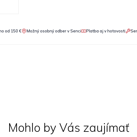
o od 150 €
Možný osobný odber v Senci
Platba aj v hotovosti
Ser
Mohlo by Vás zaujímať