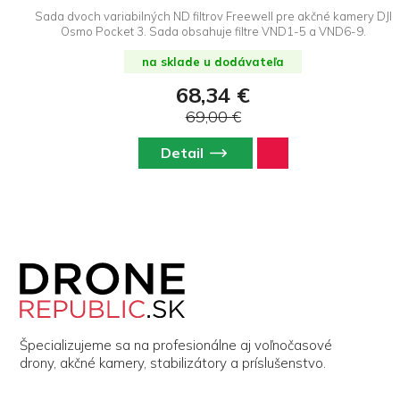
Sada dvoch variabilných ND filtrov Freewell pre akčné kamery DJI
Osmo Pocket 3. Sada obsahuje filtre VND1-5 a VND6-9.
na sklade u dodávateľa
68,34 €
69,00 €
Detail
Z
á
p
ä
t
i
Špecializujeme sa na profesionálne aj voľnočasové
e
drony, akčné kamery, stabilizátory a príslušenstvo.