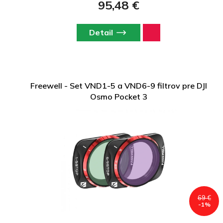
95,48 €
Detail
Freewell - Set VND1-5 a VND6-9 filtrov pre DJI
Osmo Pocket 3
69 €
-1%