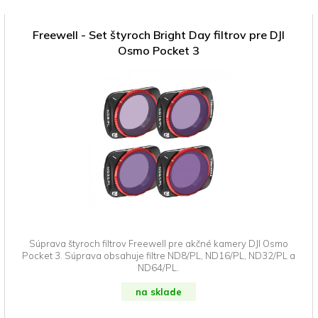
Freewell - Set štyroch Bright Day filtrov pre DJI
Osmo Pocket 3
Súprava štyroch filtrov Freewell pre akčné kamery DJI Osmo
Pocket 3. Súprava obsahuje filtre ND8/PL, ND16/PL, ND32/PL a
ND64/PL.
na sklade