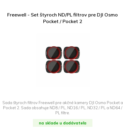
Freewell - Set štyroch ND/PL filtrov pre DJI Osmo
Pocket / Pocket 2
Sada štyroch filtrov Freewell pre akčné kamery DJI Osmo Pocket a
Pocket 2. Sada obsahuje ND8 / PL, ND16 / PL, ND32 / PL a ND64 /
PL filtre.
na sklade u dodávateľa