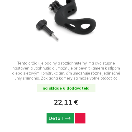
Tento držiak je odolný a roztiahnuteľný, má dva stupne
nastavenia utiahnutia a umožňuje pripevniť kameru k stĺpom
alebo sieťovým konštrukciám, čím umožňuje rôzne jedinečné
uhly snímania. Základňa kamery sa môže voľne otáčať, čo
umožňuje otáčanie o 360 ° a nastavenie náklonu o 180 °.
na sklade u dodávateľa
22,11 €
Detail