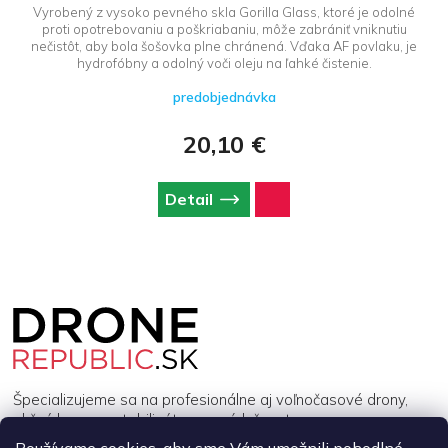
Vyrobený z vysoko pevného skla Gorilla Glass, ktoré je odolné
proti opotrebovaniu a poškriabaniu, môže zabrániť vniknutiu
nečistôt, aby bola šošovka plne chránená. Vďaka AF povlaku, je
hydrofóbny a odolný voči oleju na ľahké čistenie.
predobjednávka
20,10 €
Detail
Z
á
p
ä
t
i
Špecializujeme sa na profesionálne aj voľnočasové drony,
e
akčné kamery, stabilizátory a príslušenstvo.