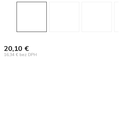
20,10 €
16,34 € bez DPH
Jednotková
cena: