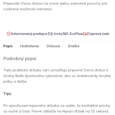
Pripevnite Osmo Action na rovné alebo zakrivené povrchy pre
rozšírené možnosti snímania.
Autorizovaný predajca DJI, Insta360, EcoFlow
Doprava zadarmo
Popis
Hodnotenie
Diskusia
Značka
Podrobný popis
Tieto praktické držiaky vám umožňujú pripevniť Osmo Action k
širokej škále športového vybavenia, ako sú skateboardy, bicykle,
prilby a ďalšie.
Tipy
Pri upevňovaní lepiaceho držiaka sa uistite, že kontaktné plochy
sú suché a čisté. Pevne zatlačte na lepiaci držiak na 15 sekúnd,