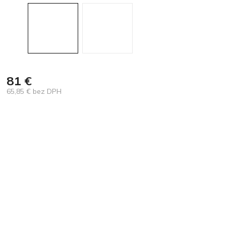
81 €
65,85 € bez DPH
Jednotková
cena: