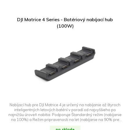
DJI Matrice 4 Series - Batériový nabíjací hub
(100W)
Nabíjací hub pre DJI Matrice 4 je určený na nabíjanie až štyroch
inteligentných letových batérií v poradí od najvyššieho po
najnižšiu úroveň nabitia. Podporuje Štandardný režim (nabíjanie
na 100%) a Režim pripravenosti na let (nabíjanie na 90% pre
rýchle nasadenie).
na sklade