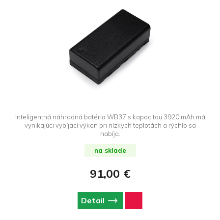
Inteligentná náhradná batéria WB37 s kapacitou 3920 mAh má
vynikajúci vybíjací výkon pri nízkych teplotách a rýchlo sa
nabíja.
na sklade
91,00 €
Detail