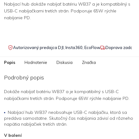
Nabíjací hub dokáže nabíjať batériu WB37 a je kompatibilný s
USB-C nabíjačkami tretích strán. Podporuje 65W rýchle
nabíjanie PD.
Autorizovaný predajca DJI, Insta360, EcoFlow
Doprava zadarmo
Popis
Hodnotenie
Diskusia
Značka
Podrobný popis
Dokáže nabíjať batériu WB37 a je kompatibilný s USB-C
nabíjačkami tretích strán. Podporuje 65W rýchle nabíjanie PD.
Nabíjací hub WB37 neobsahuje USB-C nabíjačku, ktorá sa
predáva samostatne. Skutočný čas nabíjania závisí od rôzneho
napätia nabíjačiek tretích strán.
V balení