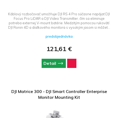
Káblový rozbočovač umožňuje DJI RS 4 Pro súčasne napájať DJI
Focus Pro LiDAR a DJI Video Transmitter, čím sa eliminuje
potreba externej V-mount batérie. Medzitým pomocou rukovätí
DJI Ronin 4D a diaľkového monitora s vysokým jasom si môžete
vybrať objekty zaostrenia LiDAR, prepínať režimy zaostrenia,
predobjednávka
povoliť priebeh LiDAR a získať prístup k ďalším funkciám.
121,61 €
Detail
DJI Matrice 300 - DJI Smart Controller Enterprise
Monitor Mounting Kit